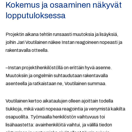
Kokemus ja osaaminen näkyvät
lopputuloksessa
Projektin aikana tehtiin runsaasti muutoksia ja lisäyksiä,
joihin Jari Voutilainen näkee Instan reagoineen nopeasti ja
rakentavalla otteella.
–Instan projektihenkilöstöllä on erittäin hyvä asenne.
Muutoksiin ja ongelmiin suhtaudutaan rakentavalla
asenteella ja ratkaistaan ne, Voutilainen summaa.
Voutilainen kertoo aikataulujen olleen ajoittain todella
tiukkoja, mikä vaati nopeaa reagointia ja venymistä kaikilta
osapuolilta. Työmaalla henkilöstön vaihtuvuus toi
lisähaastetta: avainhenkilöitä vaihtui, ja välillä tiedon