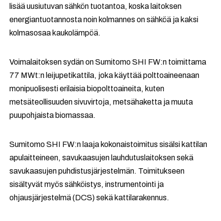
lisää uusiutuvan sähkön tuotantoa, koska laitoksen
energiantuotannosta noin kolmannes on sähköä ja kaksi
kolmasosaa kaukolämpöä.
Voimalaitoksen sydän on Sumitomo SHI FW:n toimittama
77 MWt:n leijupetikattila, joka käyttää polttoaineenaan
monipuolisesti erilaisia biopolttoaineita, kuten
metsäteollisuuden sivuvirtoja, metsähaketta ja muuta
puupohjaista biomassaa.
Sumitomo SHI FW:n laaja kokonaistoimitus sisälsi kattilan
apulaitteineen, savukaasujen lauhdutuslaitoksen sekä
savukaasujen puhdistusjärjestelmän. Toimitukseen
sisältyvät myös sähköistys, instrumentointi ja
ohjausjärjestelmä (DCS) sekä kattilarakennus.