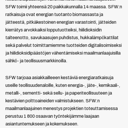
SFW toimii yhteensä 20 paikkakunnalla 14 maassa. SFW:n
ratkaisuja ovat energian tuotanto biomassasta ja
jätteestä, pitkäkestoinen energian varastointi, jätteiden
kierrätys arvokkaiksi lopputuotteiksi, hiilidioksidin
talteenotto, savukaasujen puhdistus, hukkalämpökattilat
sekä palvelut toimittamiemme tuotteiden digitalisoimiseksi
ja hiilidioksidipäästöjen vähentämiseksi maailmanlaajuisilla
sähkö- ja teollisuusmarkkinoilla.
SFW tarjoaa asiakkailleeen kestäviä energiaratkaisuja
useille teollisuudenaloille, kuten energia-, jäte-, kemikaali-,
metalli-, sementti- sekä sellu- ja paperiteollisuuteen ja
kestävien polttoaineiden valmistukseen. SFW:n
maailmanlaajuinen menestys projektien toteuttamisessa
perustuu 1 800 osaavan työntekijämme laajaan
asiantuntemukseen ja kokemukseen.