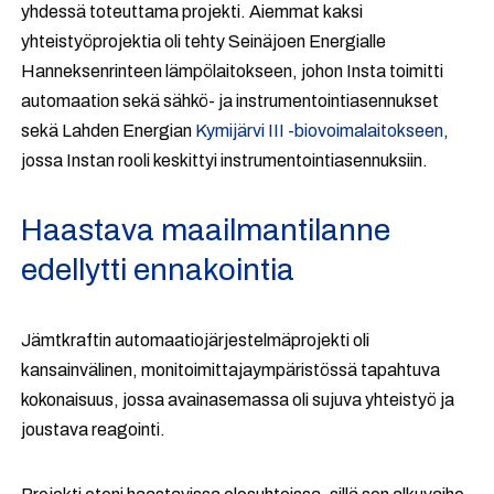
yhdessä toteuttama projekti. Aiemmat kaksi
yhteistyöprojektia oli tehty Seinäjoen Energialle
Hanneksenrinteen lämpölaitokseen, johon Insta toimitti
automaation sekä sähkö- ja instrumentointiasennukset
sekä Lahden Energian
Kymijärvi III -biovoimalaitokseen
,
jossa Instan rooli keskittyi instrumentointiasennuksiin.
Haastava maailmantilanne
edellytti ennakointia
Jämtkraftin automaatiojärjestelmäprojekti oli
kansainvälinen, monitoimittajaympäristössä tapahtuva
kokonaisuus, jossa avainasemassa oli sujuva yhteistyö ja
joustava reagointi.