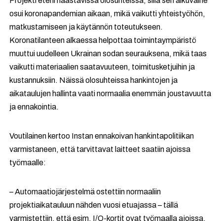
Projekti eteni haastavissa olosuhteissa, sillä sen alkuvaihe
osui koronapandemian aikaan, mikä vaikutti yhteistyöhön,
matkustamiseen ja käytännön toteutukseen.
Koronatilanteen alkaessa helpottaa toimintaympäristö
muuttui uudelleen Ukrainan sodan seurauksena, mikä taas
vaikutti materiaalien saatavuuteen, toimitusketjuihin ja
kustannuksiin. Näissä olosuhteissa hankintojen ja
aikataulujen hallinta vaati normaalia enemmän joustavuutta
ja ennakointia.
Voutilainen kertoo Instan ennakoivan hankintapolitiikan
varmistaneen, että tarvittavat laitteet saatiin ajoissa
työmaalle:
– Automaatiojärjestelmä ostettiin normaaliin
projektiaikatauluun nähden vuosi etuajassa – tällä
varmistettiin, että esim. I/O-kortit ovat työmaalla ajoissa.