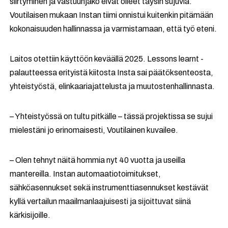
siirtyminen ja vastuunjako eivät olleet täysin sujuvia.
Voutilaisen mukaan Instan tiimi onnistui kuitenkin pitämään
kokonaisuuden hallinnassa ja varmistamaan, että työ eteni.
Laitos otettiin käyttöön keväällä 2025. Lessons learnt -
palautteessa erityistä kiitosta Insta sai päätöksenteosta,
yhteistyöstä, elinkaariajattelusta ja muutostenhallinnasta.
– Yhteistyössä on tultu pitkälle – tässä projektissa se sujui
mielestäni jo erinomaisesti, Voutilainen kuvailee.
– Olen tehnyt näitä hommia nyt 40 vuotta ja useilla
mantereilla. Instan automaatiotoimitukset,
sähköasennukset sekä instrumenttiasennukset kestävät
kyllä vertailun maailmanlaajuisesti ja sijoittuvat siinä
kärkisijoille.