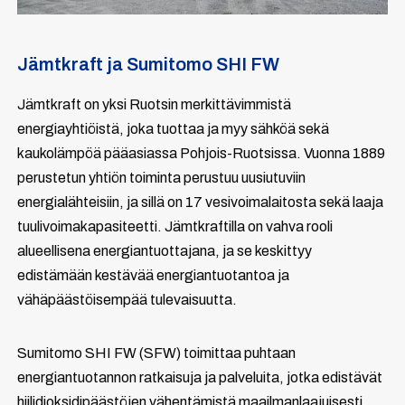
Jämtkraft ja Sumitomo SHI FW
Jämtkraft on yksi Ruotsin merkittävimmistä
energiayhtiöistä, joka tuottaa ja myy sähköä sekä
kaukolämpöä pääasiassa Pohjois-Ruotsissa. Vuonna 1889
perustetun yhtiön toiminta perustuu uusiutuviin
energialähteisiin, ja sillä on 17 vesivoimalaitosta sekä laaja
tuulivoimakapasiteetti. Jämtkraftilla on vahva rooli
alueellisena energiantuottajana, ja se keskittyy
edistämään kestävää energiantuotantoa ja
vähäpäästöisempää tulevaisuutta.
Sumitomo SHI FW (SFW) toimittaa puhtaan
energiantuotannon ratkaisuja ja palveluita, jotka edistävät
hiilidioksidipäästöjen vähentämistä maailmanlaajuisesti.