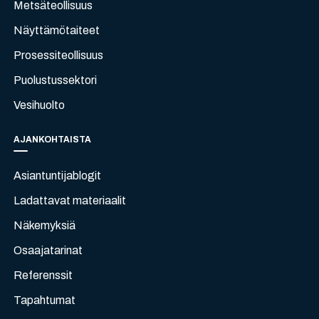
Metsäteollisuus
Näyttämötaiteet
Prosessiteollisuus
Puolustussektori
Vesihuolto
AJANKOHTAISTA
Asiantuntijablogit
Ladattavat materiaalit
Näkemyksiä
Osaajatarinat
Referenssit
Tapahtumat