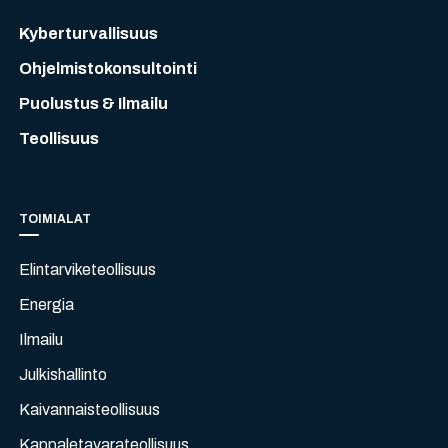
Kyberturvallisuus
Ohjelmistokonsultointi
Puolustus & Ilmailu
Teollisuus
TOIMIALAT
Elintarviketeollisuus
Energia
Ilmailu
Julkishallinto
Kaivannaisteollisuus
Kappaletavarateollisuus