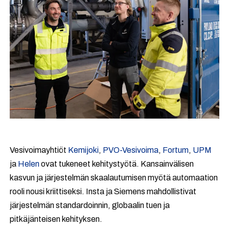
Vesivoimayhtiöt
Kemijoki
,
PVO-Vesivoima
,
Fortum
,
UPM
ja
Helen
ovat tukeneet kehitystyötä. Kansainvälisen
kasvun ja järjestelmän skaalautumisen myötä automaation
rooli nousi kriittiseksi. Insta ja Siemens mahdollistivat
järjestelmän standardoinnin, globaalin tuen ja
pitkäjänteisen kehityksen.