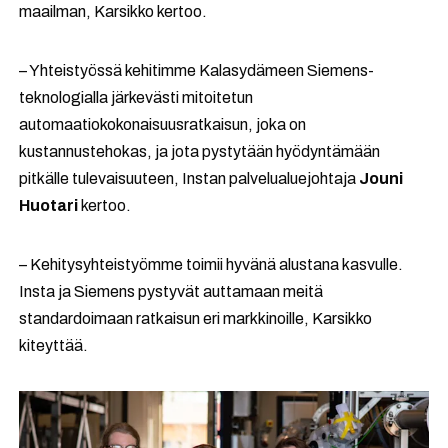
maailman, Karsikko kertoo.
– Yhteistyössä kehitimme Kalasydämeen Siemens-
teknologialla järkevästi mitoitetun
automaatiokokonaisuusratkaisun, joka on
kustannustehokas, ja jota pystytään hyödyntämään
pitkälle tulevaisuuteen, Instan palvelualuejohtaja
Jouni
Huotari
kertoo.
– Kehitysyhteistyömme toimii hyvänä alustana kasvulle.
Insta ja Siemens pystyvät auttamaan meitä
standardoimaan ratkaisun eri markkinoille, Karsikko
kiteyttää.