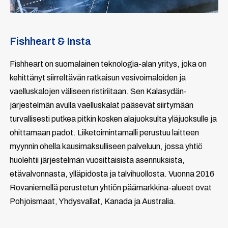
Fishheart & Insta
Fishheart on suomalainen teknologia-alan yritys, joka on
kehittänyt siirreltävän ratkaisun vesivoimaloiden ja
vaelluskalojen väliseen ristiriitaan. Sen Kalasydän-
järjestelmän avulla vaelluskalat pääsevät siirtymään
turvallisesti putkea pitkin kosken alajuoksulta yläjuoksulle ja
ohittamaan padot. Liiketoimintamalli perustuu laitteen
myynnin ohella kausimaksulliseen palveluun, jossa yhtiö
huolehtii järjestelmän vuosittaisista asennuksista,
etävalvonnasta, ylläpidosta ja talvihuollosta. Vuonna 2016
Rovaniemellä perustetun yhtiön päämarkkina-alueet ovat
Pohjoismaat, Yhdysvallat, Kanada ja Australia.