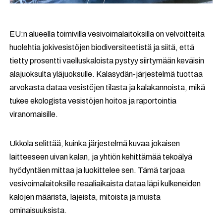
EU:n alueella toimivilla vesivoimalaitoksilla on velvoitteita
huolehtia jokivesistöjen biodiversiteetistä ja siitä, että
tietty prosentti vaelluskaloista pystyy siirtymään keväisin
alajuoksulta yläjuoksulle. Kalasydän-järjestelmä tuottaa
arvokasta dataa vesistöjen tilasta ja kalakannoista, mikä
tukee ekologista vesistöjen hoitoa ja raportointia
viranomaisille.
Ukkola selittää, kuinka järjestelmä kuvaa jokaisen
laitteeseen uivan kalan, ja yhtiön kehittämää tekoälyä
hyödyntäen mittaa ja luokittelee sen. Tämä tarjoaa
vesivoimalaitoksille reaaliaikaista dataa läpi kulkeneiden
kalojen määristä, lajeista, mitoista ja muista
ominaisuuksista.