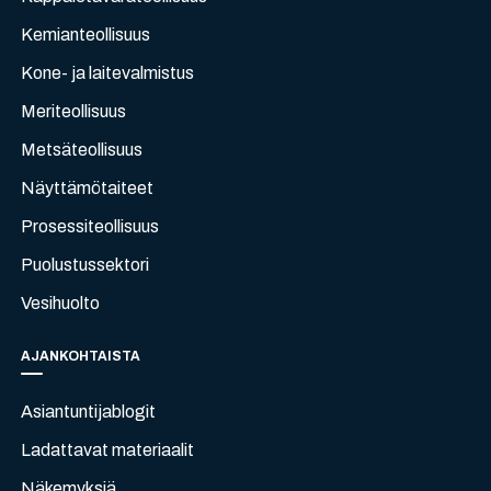
Kemianteollisuus
Kone- ja laitevalmistus
Meriteollisuus
Metsäteollisuus
Näyttämötaiteet
Prosessiteollisuus
Puolustussektori
Vesihuolto
AJANKOHTAISTA
Asiantuntijablogit
Ladattavat materiaalit
Näkemyksiä