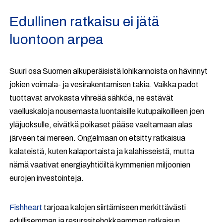
Edullinen ratkaisu ei jätä
luontoon arpea
Suuri osa Suomen alkuperäisistä lohikannoista on hävinnyt
jokien voimala- ja vesirakentamisen takia. Vaikka padot
tuottavat arvokasta vihreää sähköä, ne estävät
vaelluskaloja nousemasta luontaisille kutupaikoilleen joen
yläjuoksulle, eivätkä poikaset pääse vaeltamaan alas
järveen tai mereen. Ongelmaan on etsitty ratkaisua
kalateistä, kuten kalaportaista ja kalahisseistä, mutta
nämä vaativat energiayhtiöiltä kymmenien miljoonien
eurojen investointeja.
Fishheart
tarjoaa kalojen siirtämiseen merkittävästi
edullisemman ja resurssitehokkaamman ratkaisun.