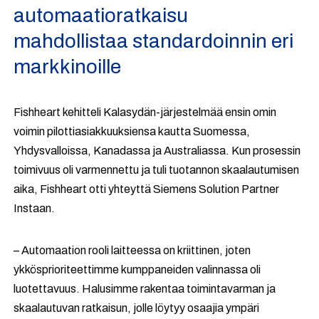
automaatioratkaisu
mahdollistaa standardoinnin eri
markkinoille
Fishheart kehitteli Kalasydän-järjestelmää ensin omin
voimin pilottiasiakkuuksiensa kautta Suomessa,
Yhdysvalloissa, Kanadassa ja Australiassa. Kun prosessin
toimivuus oli varmennettu ja tuli tuotannon skaalautumisen
aika, Fishheart otti yhteyttä Siemens Solution Partner
Instaan.
– Automaation rooli laitteessa on kriittinen, joten
ykkösprioriteettimme kumppaneiden valinnassa oli
luotettavuus. Halusimme rakentaa toimintavarman ja
skaalautuvan ratkaisun, jolle löytyy osaajia ympäri