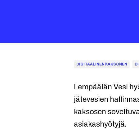
DIGITAALINEN KAKSONEN
D
Lempäälän Vesi hyö
jätevesien hallinn
kaksosen soveltuva
asiakashyötyjä.