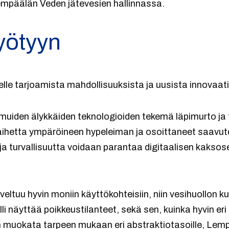
mpäälän Veden jätevesien hallinnassa.
yötyyn
delle tarjoamista mahdollisuuksista ja uusista innovaat
 muiden älykkäiden teknologioiden tekemä läpimurto ja
 aihetta ympäröineen hypeleiman ja osoittaneet saavut
a turvallisuutta voidaan parantaa digitaalisen kaksose
veltuu hyvin moniin käyttökohteisiin, niin vesihuollon k
li näyttää poikkeustilanteet, sekä sen, kuinka hyvin eri
an muokata tarpeen mukaan eri abstraktiotasoille, Le