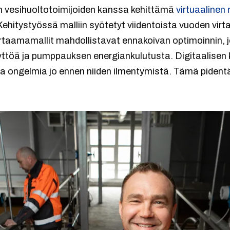
 vesihuoltotoimijoiden kanssa kehittämä
virtuaalinen 
 Kehitystyössä malliin syötetyt viidentoista vuoden vir
rtaamamallit mahdollistavat ennakoivan optimoinnin, 
ttöä ja pumppauksen energiankulutusta. Digitaalisen
ia ongelmia jo ennen niiden ilmentymistä. Tämä pidentä