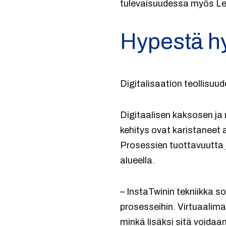
tulevaisuudessa myös Le
Hypestä h
Digitalisaation teollisuu
Digitaalisen kaksosen ja
kehitys ovat karistaneet
Prosessien tuottavuutta j
alueella.
– InstaTwinin tekniikka so
prosesseihin. Virtuaalimal
minkä lisäksi sitä voida