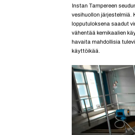
Instan Tampereen seudun
vesihuollon järjestelmiä.
lopputuloksena saadut vi
vähentää kemikaalien käy
havaita mahdollisia tulev
käyttöikää.