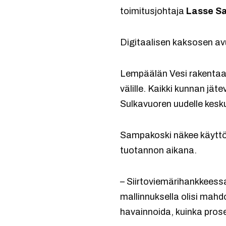
toimitusjohtaja
Lasse S
Digitaalisen kaksosen avu
Lempäälän Vesi rakentaa 
välille. Kaikki kunnan jä
Sulkavuoren uudelle kesk
Sampakoski näkee käyttöko
tuotannon aikana.
– Siirtoviemärihankkeess
mallinnuksella olisi mahd
havainnoida, kuinka prose