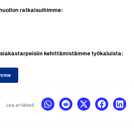
huollon ratkaisuihimme:
asiakastarpeisiin kehittämistämme työkaluista:
himme
Jaa artikkeli