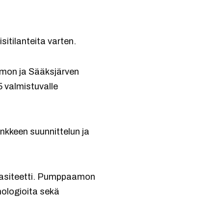
itilanteita varten.
amon ja Sääksjärven
5 valmistuvalle
nkkeen suunnittelun ja
apasiteetti. Pumppaamon
nologioita sekä