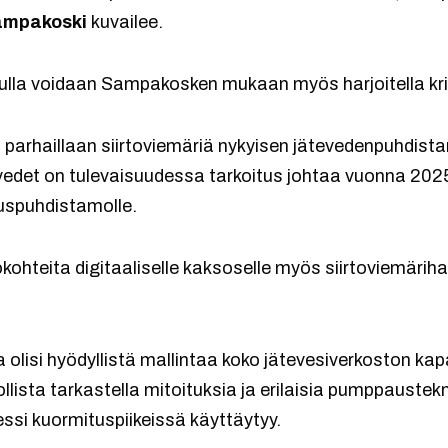
ampakoski
kuvailee.
lla voidaan Sampakosken mukaan myös harjoitella kriis
parhaillaan siirtoviemäriä nykyisen jätevedenpuhdist
tevedet on tulevaisuudessa tarkoitus johtaa vuonna 202
uspuhdistamolle.
hteita digitaaliselle kaksoselle myös siirtoviemäriha
a olisi hyödyllistä mallintaa koko jätevesiverkoston k
ollista tarkastella mitoituksia ja erilaisia pumppaustek
ssi kuormituspiikeissä käyttäytyy.