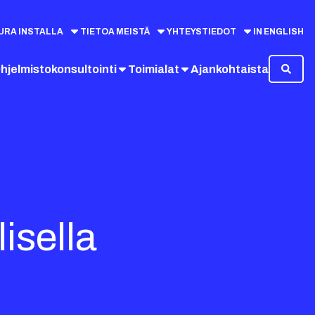
URA INSTALLA
TIETOA MEISTÄ
YHTEYSTIEDOT
IN ENGLISH
hjelmistokonsultointi
Toimialat
Ajankohtaista
lisella