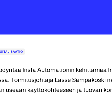
IGITALISAATIO
dyntää Insta Automationin kehittämää I
assa. Toimitusjohtaja Lasse Sampakoski n
n useaan käyttökohteeseen ja tuovan kon