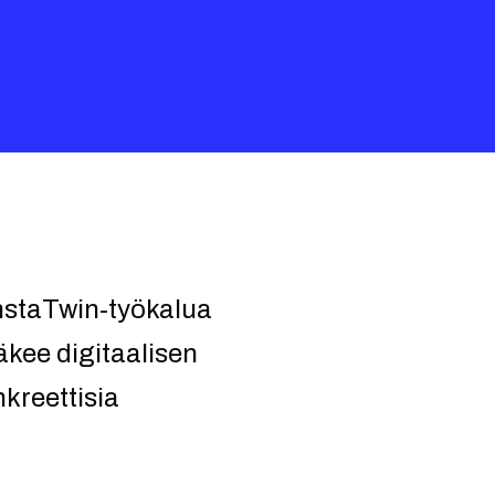
nstaTwin-työkalua
äkee digitaalisen
kreettisia