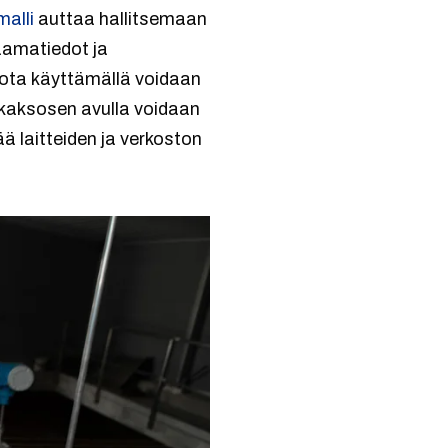
malli
auttaa hallitsemaan
taamatiedot ja
jota käyttämällä voidaan
 kaksosen avulla voidaan
ä laitteiden ja verkoston