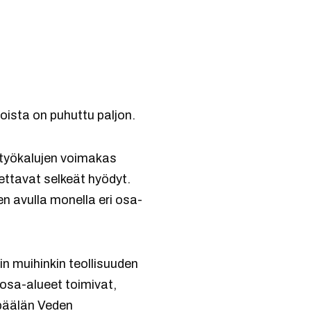
ioista on puhuttu paljon.
 työkalujen voimakas
ettavat selkeät hyödyt.
n avulla monella eri osa-
uin muihinkin teollisuuden
 osa-alueet toimivat,
mpäälän Veden