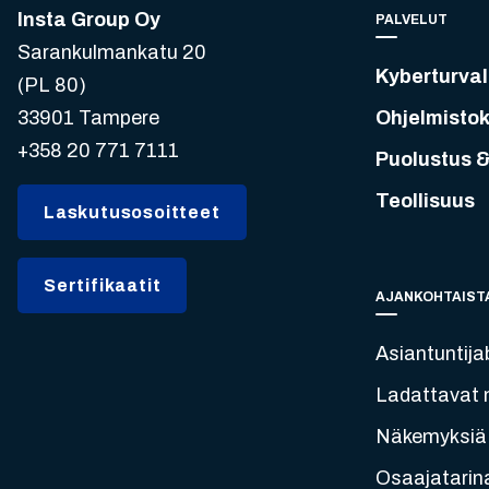
Insta Group Oy
PALVELUT
Sarankulmankatu 20
Kyberturval
(PL 80)
33901 Tampere
Ohjelmistok
+358 20 771 7111
Puolustus &
Teollisuus
Laskutusosoitteet
Sertifikaatit
AJANKOHTAIST
Asiantuntija
Ladattavat m
Näkemyksiä
Osaajatarin