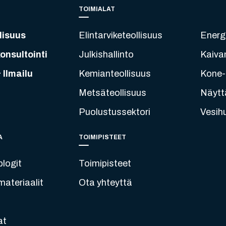
TOIMIALAT
lisuus
Elintarviketeollisuus
Energ
onsultointi
Julkishallinto
Kaiva
 Ilmailu
Kemianteollisuus
Kone- 
Metsäteollisuus
Näytt
Puolustussektori
Vesih
A
TOIMIPISTEET
blogit
Toimipisteet
ateriaalit
Ota yhteyttä
at