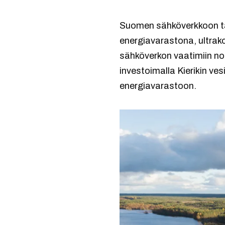
Suomen sähköverkkoon ta
energiavarastona, ultrak
sähköverkon vaatimiin no
investoimalla Kierikin ve
energiavarastoon.