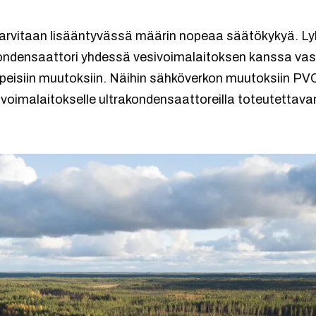
rvitaan lisääntyvässä määrin nopeaa säätökykyä. Ly
ondensaattori yhdessä vesivoimalaitoksen kanssa vas
peisiin muutoksiin. Näihin sähköverkon muutoksiin P
sivoimalaitokselle ultrakondensaattoreilla toteutetta