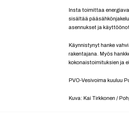
Insta toimittaa energiav
sisältää pääsähkönjakeluj
asennukset ja käyttööno
Käynnistynyt hanke vahvi
rakentajana. Myös hankkee
kokonaistoimituksien ja 
PVO-Vesivoima kuuluu Po
Kuva: Kai Tirkkonen / Po