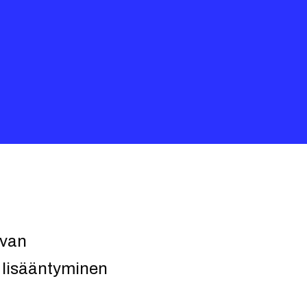
evan
 lisääntyminen