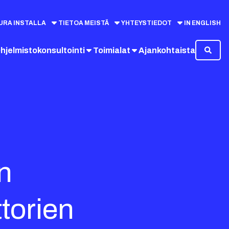
URA INSTALLA
TIETOA MEISTÄ
YHTEYSTIEDOT
IN ENGLISH
hjelmistokonsultointi
Toimialat
Ajankohtaista
n
torien