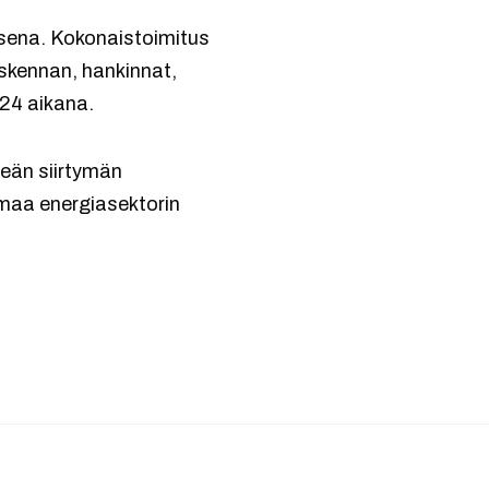
ksena. Kokonaistoimitus
askennan, hankinnat,
24 aikana.
eän siirtymän
emaa energiasektorin