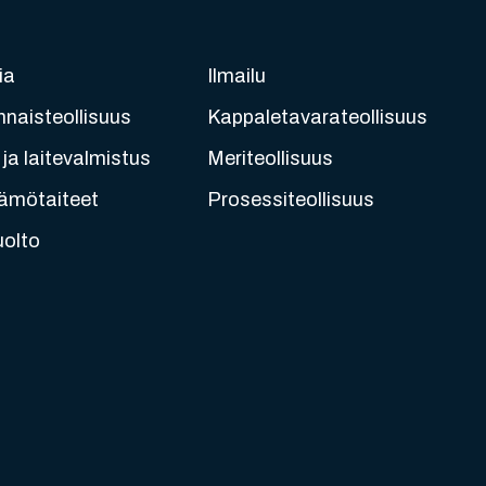
ia
Ilmailu
nnaisteollisuus
Kappaletavarateollisuus
ja laitevalmistus
Meriteollisuus
ämötaiteet
Prosessiteollisuus
uolto