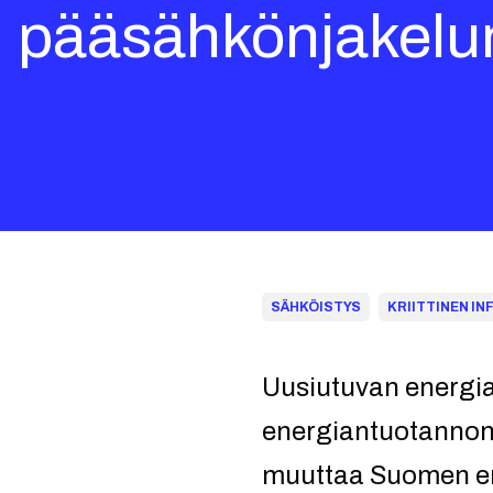
pääsähkönjakelun 
SÄHKÖISTYS
KRIITTINEN IN
Uusiutuvan energia
energiantuotannon 
muuttaa Suomen e