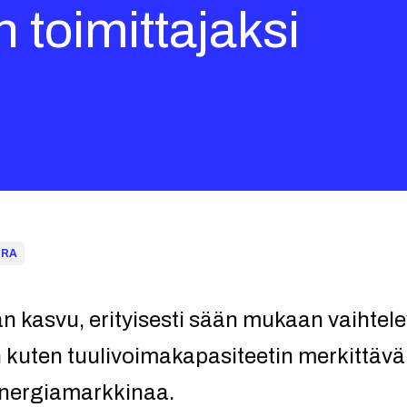
toimittajaksi
FRA
n kasvu, erityisesti sään mukaan vaihtel
kuten tuulivoimakapasiteetin merkittävä
nergiamarkkinaa.