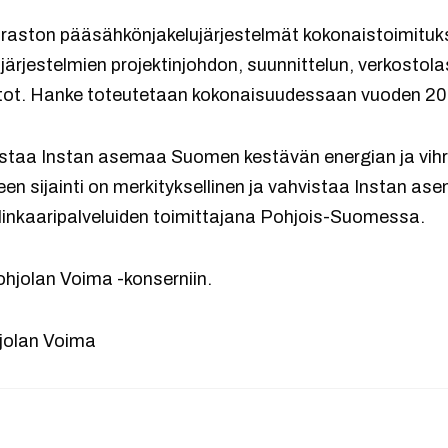
araston pääsähkönjakelujärjestelmät kokonaistoimitu
ärjestelmien projektinjohdon, suunnittelun, verkostol
tot. Hanke toteutetaan kokonaisuudessaan vuoden 20
staa Instan asemaa Suomen kestävän energian ja vihr
n sijainti on merkityksellinen ja vahvistaa Instan as
elinkaaripalveluiden toimittajana Pohjois-Suomessa.
hjolan Voima -konserniin.
hjolan Voima