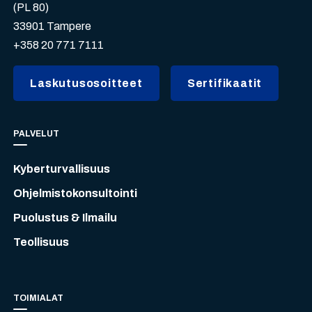
(PL 80)
33901 Tampere
+358 20 771 7111
Laskutusosoitteet
Sertifikaatit
PALVELUT
Kyberturvallisuus
Ohjelmistokonsultointi
Puolustus & Ilmailu
Teollisuus
TOIMIALAT