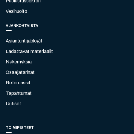
Puolustussektori
Vesihuolto
AJANKOHTAISTA
Asiantuntijablogit
Ladattavat materiaalit
Näkemyksiä
Osaajatarinat
Referenssit
Tapahtumat
Uutiset
TOIMIPISTEET