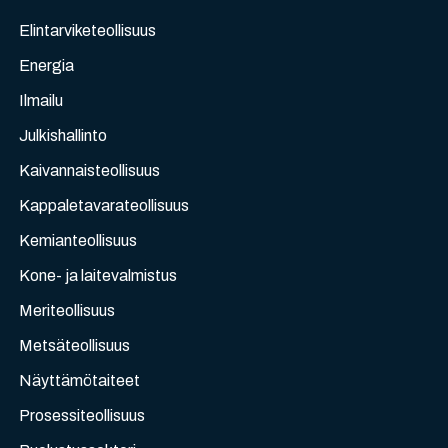
Elintarviketeollisuus
Energia
Ilmailu
Julkishallinto
Kaivannaisteollisuus
Kappaletavarateollisuus
Kemianteollisuus
Kone- ja laitevalmistus
Meriteollisuus
Metsäteollisuus
Näyttämötaiteet
Prosessiteollisuus