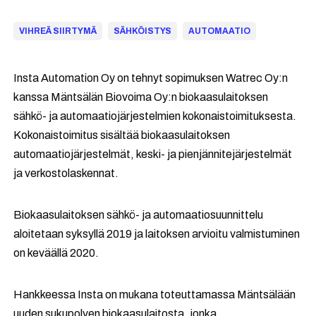
VIHREÄ SIIRTYMÄ
SÄHKÖISTYS
AUTOMAATIO
Insta Automation Oy on tehnyt sopimuksen Watrec Oy:n
kanssa Mäntsälän Biovoima Oy:n biokaasulaitoksen
sähkö- ja automaatiojärjestelmien kokonaistoimituksesta.
Kokonaistoimitus sisältää biokaasulaitoksen
automaatiojärjestelmät, keski- ja pienjännitejärjestelmät
ja verkostolaskennat.
Biokaasulaitoksen sähkö- ja automaatiosuunnittelu
aloitetaan syksyllä 2019 ja laitoksen arvioitu valmistuminen
on keväällä 2020.
Hankkeessa Insta on mukana toteuttamassa Mäntsälään
uuden sukupolven biokaasulaitosta, jonka