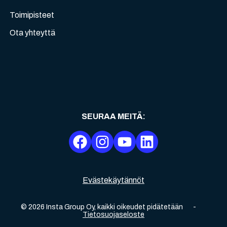
Toimipisteet
Ota yhteyttä
SEURAA MEITÄ
:
Evästekäytännöt
©
2026
Insta Group Oy,
kaikki oikeudet pidätetään
-
Tietosuojaseloste