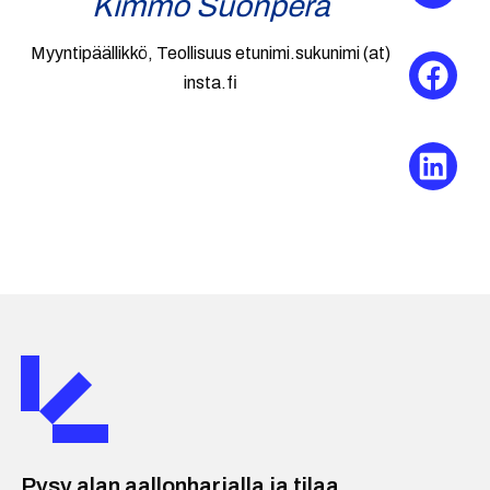
Kimmo Suonperä
Myyntipäällikkö, Teollisuus etunimi.sukunimi (at)
insta.fi
Pysy alan aallonharjalla ja tilaa