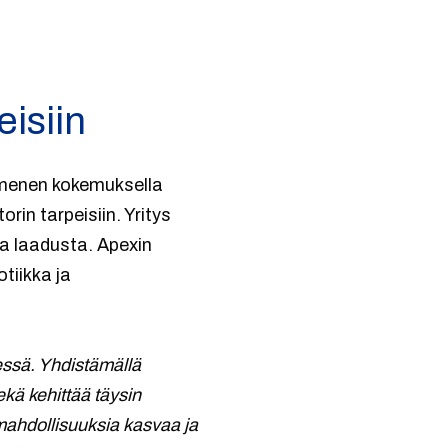
eisiin
mmenen kokemuksella
rin tarpeisiin. Yritys
a laadusta. Apexin
tiikka ja
essä. Yhdistämällä
kä kehittää täysin
mahdollisuuksia kasvaa ja