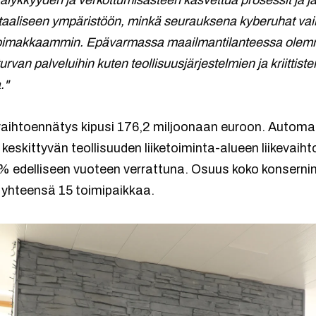
 älykkyyden ja verkottumisasteen kasvettua prosessit ja j
aaliseen ympäristöön, minkä seurauksena kyberuhat vaik
voimakkaammin. Epävarmassa maailmantilanteessa olemme
van palveluihin kuten teollisuusjärjestelmien ja kriittist
a."
evaihtoennätys kipusi 176,2 miljoonaan euroon. Automa
n keskittyvän teollisuuden liiketoiminta-alueen liikevaih
 % edelliseen vuoteen verrattuna. Osuus koko konsernin 
 yhteensä 15 toimipaikkaa.