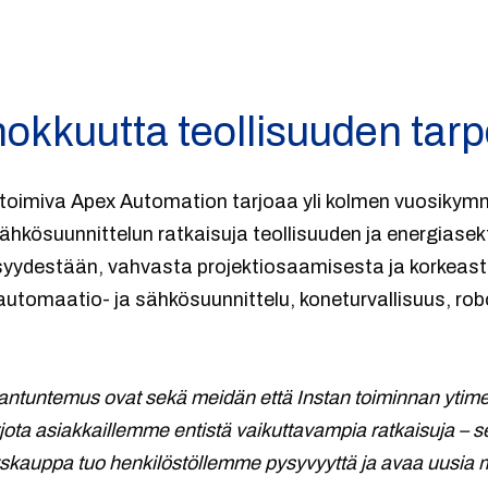
hokkuutta teollisuuden tarp
toimiva Apex Automation tarjoaa yli kolmen vuosiky
hkösuunnittelun ratkaisuja teollisuuden ja energiasekto
yydestään, vahvasta projektiosaamisesta ja korkeast
automaatio- ja sähkösuunnittelu, koneturvallisuus, robo
iantuntemus ovat sekä meidän että Instan toiminnan ytim
a asiakkaillemme entistä vaikuttavampia ratkaisuja – se
tyskauppa tuo henkilöstöllemme pysyvyyttä ja avaa uusia 