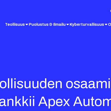
Teollisuus
Puolustus & Ilmailu
Kyberturvallisuus
O
teollisuuden osaam
ankkii Apex Autom