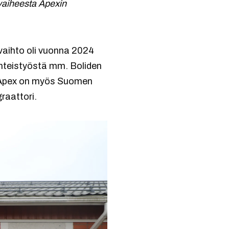
 vaiheesta Apexin
vaihto oli vuonna 2024
yhteistyöstä mm. Boliden
a. Apex on myös Suomen
graattori.