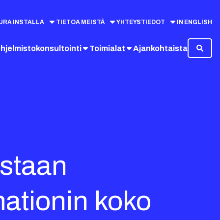
URA INSTALLA
TIETOA MEISTÄ
YHTEYSTIEDOT
IN ENGLISH
hjelmistokonsultointi
Toimialat
Ajankohtaista
istaan
ationin koko