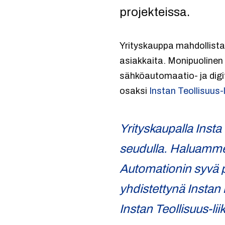
projekteissa.
Yrityskauppa mahdollistaa
asiakkaita. Monipuolinen
sähköautomaatio- ja digi
osaksi
Instan Teollisuus-
Yrityskaupalla Insta
seudulla. Haluamme p
Automationin syvä p
yhdistettynä Instan 
Instan Teollisuus-li