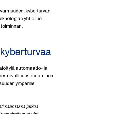
ltovarmuuden, kyberturvan
eknologian yhtiö luo
n toiminnan.
a kyberturvaa
tälöityjä automaatio- ja
yberturvallisuusosaaminen
isuuden ympärille
sti saamassa jatkoa.