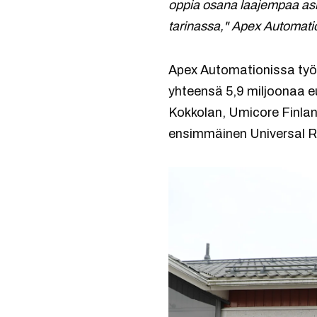
oppia osana laajempaa asia
tarinassa," Apex Automatio
Apex Automationissa työs
yhteensä 5,9 miljoonaa e
Kokkolan, Umicore Finlan
ensimmäinen Universal Ro