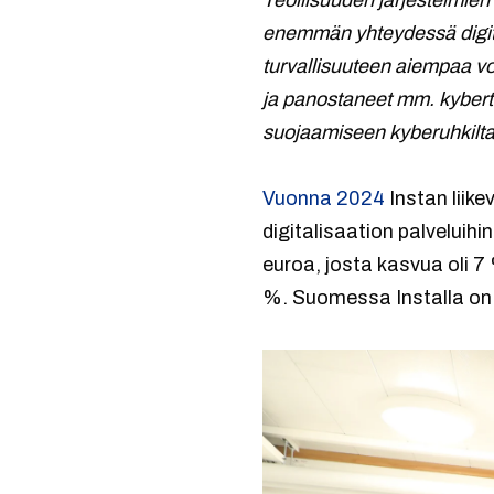
Teollisuuden järjestelmien
enemmän yhteydessä digit
turvallisuuteen aiempaa 
ja panostaneet mm. kybertur
suojaamiseen kyberuhkilt
Vuonna 2024
Instan liik
digitalisaation palveluihi
euroa, josta kasvua oli 7
%. Suomessa Installa on