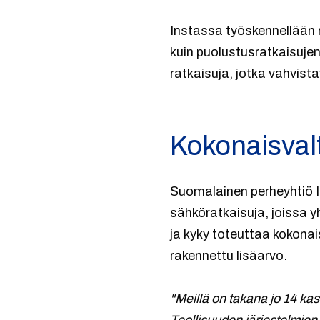
Instassa työskennellään m
kuin puolustusratkaisuje
ratkaisuja, jotka vahvist
Kokonaisvalt
Suomalainen perheyhtiö Ins
sähköratkaisuja, joissa 
ja kyky toteuttaa kokonai
rakennettu lisäarvo.
"Meillä on takana jo 14 ka