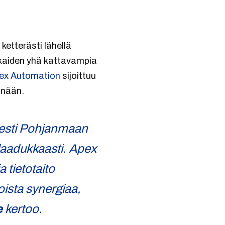
ketterästi lähellä
kkaiden yhä kattavampia
ex Automation
sijoittuu
iönään.
isesti Pohjanmaan
 laadukkaasti. Apex
 tietotaito
oista synergiaa,
e
kertoo.