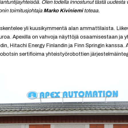
ntuntijayhteisöä. Olen todella innostunut tästä uudesta
nin toimitusjohtaja
Marko Kiviniemi
toteaa.
kentelee yli kuusikymmentä alan ammattilaista. Liike
uroa. Apexilla on vahvoja näyttöjä osaamisestaan ja 
din, Hitachi Energy Finlandin ja Finn Springin kanss
botsin sertifioima yhteistyörobottien järjestelmäinte