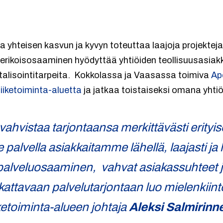
 yhteisen kasvun ja kyvyn toteuttaa laajoja projekteja 
 erikoisosaaminen hyödyttää yhtiöiden teollisuusasia
talisointitarpeita. Kokkolassa ja Vaasassa toimiva
Ap
liiketoiminta-aluetta
ja jatkaa toistaiseksi omana yht
 vahvistaa tarjontaansa merkittävästi erity
alvella asiakkaitamme lähellä, laajasti ja
alveluosaaminen, vahvat asiakassuhteet ja
kattavaan palvelutarjontaan luo mielenkiint
iketoiminta-alueen johtaja
Aleksi Salmirinn