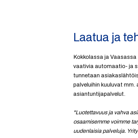
Laatua ja te
Kokkolassa ja Vaasassa 
vaativia automaatio- ja sä
tunnetaan asiakaslähtöis
palveluihin kuuluvat mm. 
asiantuntijapalvelut.
"Luotettavuus ja vahva as
osaamisemme voimme tarjot
uudenlaisia palveluja. Yri