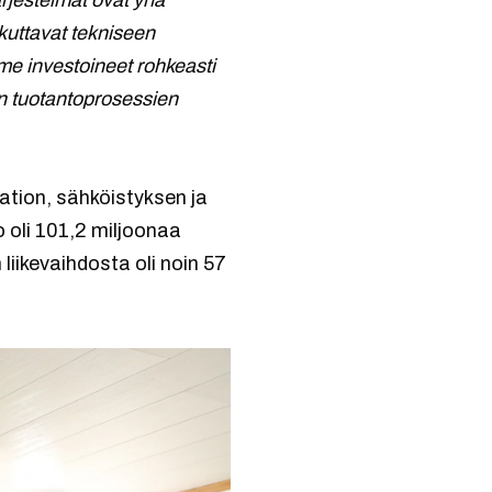
ärjestelmät ovat yhä
uttavat tekniseen
 investoineet rohkeasti
en tuotantoprosessien
ation, sähköistyksen ja
to oli 101,2 miljoonaa
liikevaihdosta oli noin 57