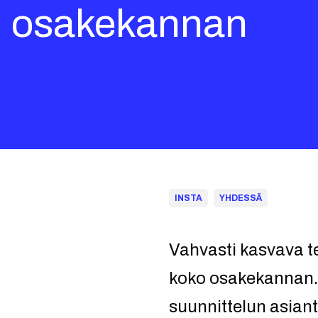
osakekannan
INSTA
YHDESSÄ
Vahvasti kasvava t
koko osakekannan.
suunnittelun asiantu