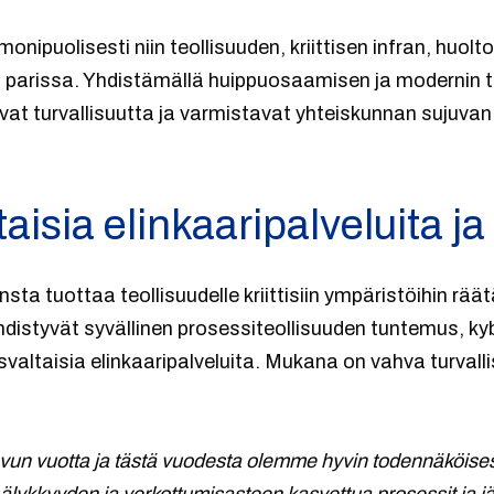
onipuolisesti niin teollisuuden, kriittisen infran, huo
n parissa. Yhdistämällä huippuosaamisen ja modernin t
avat turvallisuutta ja varmistavat yhteiskunnan sujuva
aisia elinkaaripalveluita j
ta tuottaa teollisuudelle kriittisiin ympäristöihin rää
yhdistyvät syvällinen prosessiteollisuuden tuntemus, k
svaltaisia elinkaaripalveluita. Mukana on vahva turvall
svun vuotta ja tästä vuodesta olemme hyvin todennäköise