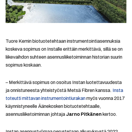
Tuore Kemin biotuotetehtaan instrumentointiasennuksia
koskeva sopimus on Installe erittäin merkittävä, sillä se on
liikevaihdon suhteen asennusliiketoiminnan historian suurin
sopimus koskaan.
– Merkittävä sopimus on osoitus Instan luotettavuudesta
ja onnistuneesta yhteistyöstä Metsä Fibren kanssa.
Insta
toteutti mittavan instrumentointiurakan
myös vuonna 2017
käynnistyneelle Äänekosken biotuotetehtaalle,
asennusliiketoiminnan johtaja
Jarno Pitkänen
kertoo.
Instan asennustyömaa perustetaan alkusyksystä 2022.