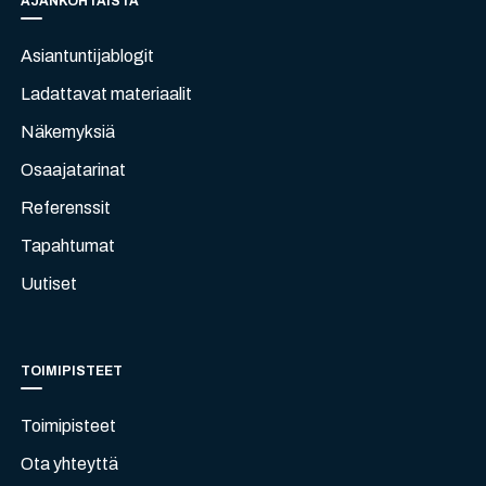
AJANKOHTAISTA
Asiantuntijablogit
Ladattavat materiaalit
Näkemyksiä
Osaajatarinat
Referenssit
Tapahtumat
Uutiset
TOIMIPISTEET
Toimipisteet
Ota yhteyttä