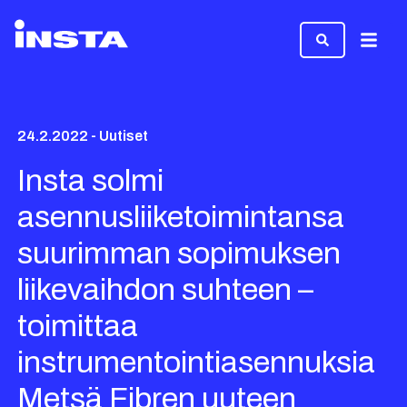
Valikk
24.2.2022 - Uutiset
Insta solmi
asennusliiketoimintansa
suurimman sopimuksen
liikevaihdon suhteen –
toimittaa
instrumentointiasennuksia
Metsä Fibren uuteen