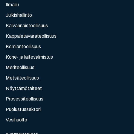
Ilmailu
Julkishallinto
Kaivannaisteollisuus
Kappaletavarateollisuus
Kemianteollisuus
Kone- ja laitevalmistus
Meriteollisuus
Metsäteollisuus
Näyttämötaiteet
Prosessiteollisuus
Puolustussektori
Vesihuolto