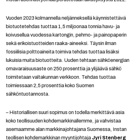
Vuoden 2023 kolmannella neljänneksellä käynnistettävä
biotuotetehdas tuottaa 1,5 miljoonaa tonnia havu- ja
koivusellua vuodessa kartongin, pehmo- ja painopaperin
sekä erikoistuotteiden raaka-aineeksi. Täysin ilman
fossiilisia polttoaineita toimiva tehdas tuottaa lisäksi
lukuisia muita biotuotteita. Uuden tehtaan sähköenergian
omavaraisuusaste on 250 prosenttia ja ylijäävä sähkö
toimitetaan valtakunnan verkkoon. Tehdas tuottaa
toimiessaan 2,5 prosenttia koko Suomen
sähköntuotannosta.
– Historiallisen suuri sopimus on todella merkittävä asia
koko teollisuuden kohdemarkkinallemme, ja vahvistaa
asemaamme alan markkinajohtajana Suomessa, Instan
teollisen kohdemarkkinan myyntijohtaja
Jyri Stenberg