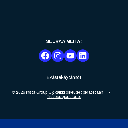
SEURAA MEITÄ
:
Evästekäytännöt
©
2026
Insta Group Oy,
kaikki oikeudet pidätetään
-
Tietosuojaseloste