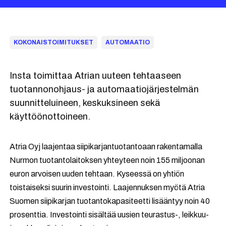
KOKONAISTOIMITUKSET
AUTOMAATIO
Insta toimittaa Atrian uuteen tehtaaseen
tuotannonohjaus- ja automaatiojärjestelmän
suunnitteluineen, keskuksineen sekä
käyttöönottoineen.
Atria Oyj laajentaa siipikarjantuotantoaan rakentamalla
Nurmon tuotantolaitoksen yhteyteen noin 155 miljoonan
euron arvoisen uuden tehtaan. Kyseessä on yhtiön
toistaiseksi suurin investointi. Laajennuksen myötä Atria
Suomen siipikarjan tuotantokapasiteetti lisääntyy noin 40
prosenttia. Investointi sisältää uusien teurastus-, leikkuu-