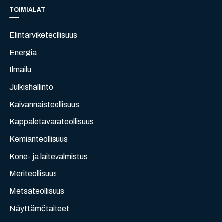
TOIMIALAT
Elintarviketeollisuus
Energia
Ilmailu
Julkishallinto
Kaivannaisteollisuus
Kappaletavarateollisuus
Kemianteollisuus
Kone- ja laitevalmistus
Meriteollisuus
Metsäteollisuus
Näyttämötaiteet