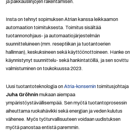
ja pakkauslinjojen rakentamisen.
Insta on tehnyt sopimuksen Atrian kanssa leikkaamon
automaation toimituksesta. Toimitus sisältää
tuotannonohjaus- ja automaatiojärjestelmän
suunnitteluineen (mm. reseptiikan ja tuotantoerien
hallinnan), keskuksineen sekä käyttöönottoineen. Hanke on
käynnistynyt suunnittelu- sekä hankintatöillä, ja sen sovittu
valmistuminen on toukokuussa 2023.
Uusi tuotantoteknologia on
Atria-konsernin
toimitusjohtaja
Juha Gröhnin
mukaan aiempaa
ympäristöystävällisempää. Sen myötä tuotantoprosessin
aiheuttama ruokahävikki sekä energian ja veden kulutus
vähenee. Myös työturvallisuuteen voidaan uudistuksen
myötä panostaa entistä paremmin.