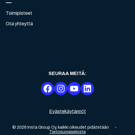
Toimipisteet
Ota yhteyttä
SEURAA MEITÄ
:
Evästekäytännöt
©
2026
Insta Group Oy,
kaikki oikeudet pidätetään
-
Tietosuojaseloste