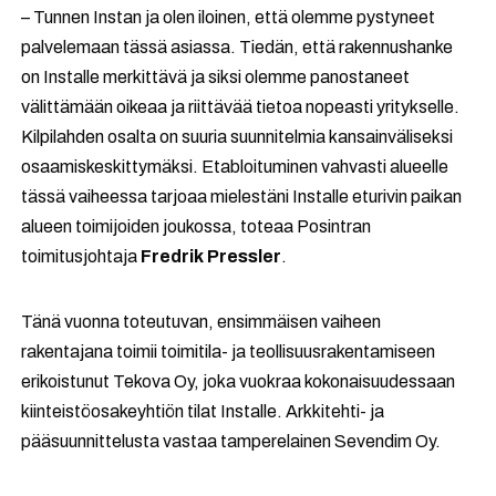
– Tunnen Instan ja olen iloinen, että olemme pystyneet
palvelemaan tässä asiassa. Tiedän, että rakennushanke
on Installe merkittävä ja siksi olemme panostaneet
välittämään oikeaa ja riittävää tietoa nopeasti yritykselle.
Kilpilahden osalta on suuria suunnitelmia kansainväliseksi
osaamiskeskittymäksi. Etabloituminen vahvasti alueelle
tässä vaiheessa tarjoaa mielestäni Installe eturivin paikan
alueen toimijoiden joukossa, toteaa Posintran
toimitusjohtaja
Fredrik Pressler
.
Tänä vuonna toteutuvan, ensimmäisen vaiheen
rakentajana toimii toimitila- ja teollisuusrakentamiseen
erikoistunut Tekova Oy, joka vuokraa kokonaisuudessaan
kiinteistöosakeyhtiön tilat Installe. Arkkitehti- ja
pääsuunnittelusta vastaa tamperelainen Sevendim Oy.