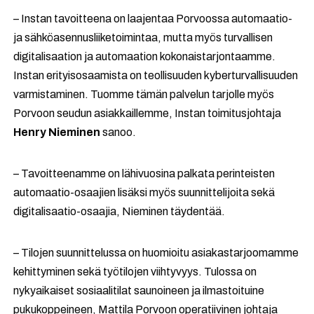
– Instan tavoitteena on laajentaa Porvoossa automaatio-
ja sähköasennusliiketoimintaa, mutta myös turvallisen
digitalisaation ja automaation kokonaistarjontaamme.
Instan erityisosaamista on teollisuuden kyberturvallisuuden
varmistaminen. Tuomme tämän palvelun tarjolle myös
Porvoon seudun asiakkaillemme, Instan toimitusjohtaja
Henry Nieminen
sanoo.
– Tavoitteenamme on lähivuosina palkata perinteisten
automaatio-osaajien lisäksi myös suunnittelijoita sekä
digitalisaatio-osaajia, Nieminen täydentää.
– Tilojen suunnittelussa on huomioitu asiakastarjoomamme
kehittyminen sekä työtilojen viihtyvyys. Tulossa on
nykyaikaiset sosiaalitilat saunoineen ja ilmastoituine
pukukoppeineen, Mattila Porvoon operatiivinen johtaja