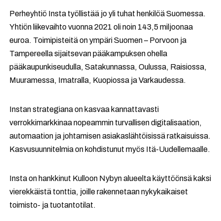
Perheyhtiö Insta työllistää jo yli tuhat henkilöä Suomessa.
Yhtiön liikevaihto vuonna 2021 oli noin 143,5 miljoonaa
euroa. Toimipisteitä on ympäri Suomen – Porvoon ja
Tampereella sijaitsevan pääkampuksen ohella
pääkaupunkiseudulla, Satakunnassa, Oulussa, Raisiossa,
Muuramessa, Imatralla, Kuopiossa ja Varkaudessa.
Instan strategiana on kasvaa kannattavasti
verrokkimarkkinaa nopeammin turvallisen digitalisaation,
automaation ja johtamisen asiakaslähtöisissä ratkaisuissa.
Kasvusuunnitelmia on kohdistunut myös Itä-Uudellemaalle.
Insta on hankkinut Kulloon Nybyn alueelta käyttöönsä kaksi
vierekkäistä tonttia, joille rakennetaan nykykaikaiset
toimisto- ja tuotantotilat.