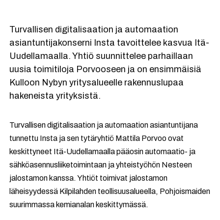
Turvallisen digitalisaation ja automaation
asiantuntijakonserni Insta tavoittelee kasvua Itä-
Uudellamaalla. Yhtiö suunnittelee parhaillaan
uusia toimitiloja Porvooseen ja on ensimmäisiä
Kulloon Nybyn yritysalueelle rakennuslupaa
hakeneista yrityksistä.
Turvallisen digitalisaation ja automaation asiantuntijana
tunnettu Insta ja sen tytäryhtiö Mattila Porvoo ovat
keskittyneet Itä-Uudellamaalla pääosin automaatio- ja
sähköasennusliiketoimintaan ja yhteistyöhön Nesteen
jalostamon kanssa. Yhtiöt toimivat jalostamon
läheisyydessä Kilpilahden teollisuusalueella, Pohjoismaiden
suurimmassa kemianalan keskittymässä.