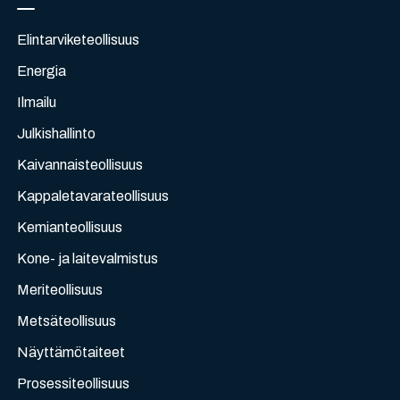
Elintarviketeollisuus
Energia
Ilmailu
Julkishallinto
Kaivannaisteollisuus
Kappaletavarateollisuus
Kemianteollisuus
Kone- ja laitevalmistus
Meriteollisuus
Metsäteollisuus
Näyttämötaiteet
Prosessiteollisuus