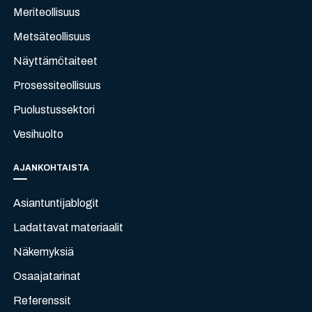
Meriteollisuus
Metsäteollisuus
Näyttämötaiteet
Prosessiteollisuus
Puolustussektori
Vesihuolto
AJANKOHTAISTA
Asiantuntijablogit
Ladattavat materiaalit
Näkemyksiä
Osaajatarinat
Referenssit