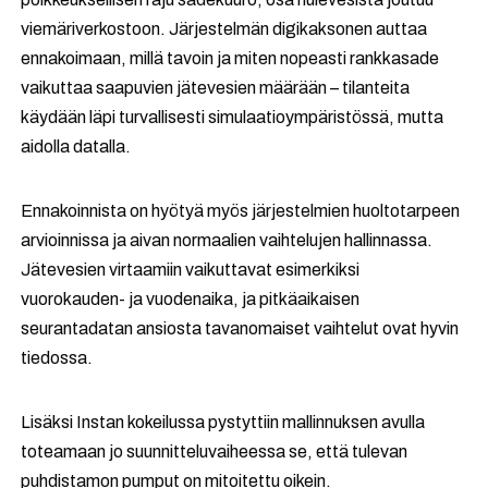
viemäriverkostoon. Järjestelmän digikaksonen auttaa
ennakoimaan, millä tavoin ja miten nopeasti rankkasade
vaikuttaa saapuvien jätevesien määrään – tilanteita
käydään läpi turvallisesti simulaatioympäristössä, mutta
aidolla datalla.
Ennakoinnista on hyötyä myös järjestelmien huoltotarpeen
arvioinnissa ja aivan normaalien vaihtelujen hallinnassa.
Jätevesien virtaamiin vaikuttavat esimerkiksi
vuorokauden- ja vuodenaika, ja pitkäaikaisen
seurantadatan ansiosta tavanomaiset vaihtelut ovat hyvin
tiedossa.
Lisäksi Instan kokeilussa pystyttiin mallinnuksen avulla
toteamaan jo suunnitteluvaiheessa se, että tulevan
puhdistamon pumput on mitoitettu oikein.