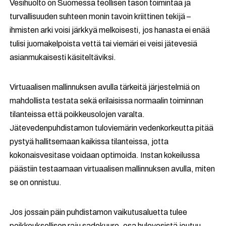
Vesihuolto on Suomessa teollisen tason toimintaa ja
turvallisuuden suhteen monin tavoin kriittinen tekijä –
ihmisten arki voisi järkkyä melkoisesti, jos hanasta ei enää
tulisi juomakelpoista vettä tai viemäri ei veisi jätevesiä
asianmukaisesti käsiteltäviksi.
Virtuaalisen mallinnuksen avulla tärkeitä järjestelmiä on
mahdollista testata sekä erilaisissa normaalin toiminnan
tilanteissa että poikkeusolojen varalta.
Jätevedenpuhdistamon tuloviemärin vedenkorkeutta pitää
pystyä hallitsemaan kaikissa tilanteissa, jotta
kokonaisvesitase voidaan optimoida. Instan kokeilussa
päästiin testaamaan virtuaalisen mallinnuksen avulla, miten
se on onnistuu.
Jos jossain päin puhdistamon vaikutusaluetta tulee
poikkeuksellisen raju sadekuuro, osa hulevesistä joutuu