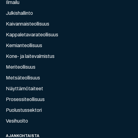
Ilmailu
Julkishallinto
Kaivannaisteollisuus
Kappaletavarateollisuus
Kemianteollisuus
Kone- ja laitevalmistus
Meriteollisuus
Metsäteollisuus
Näyttämötaiteet
Prosessiteollisuus
Puolustussektori
Vesihuolto
AJANKOHTAISTA