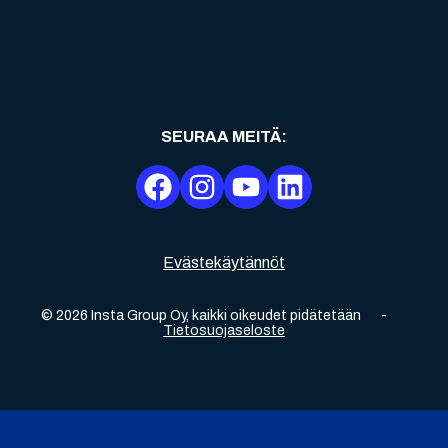
SEURAA MEITÄ
:
Evästekäytännöt
©
2026
Insta Group Oy,
kaikki oikeudet pidätetään
-
Tietosuojaseloste