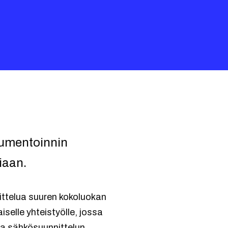
trumentoinnin
iaan.
ittelua suuren kokoluokan
iselle yhteistyölle, jossa
ja sähkösuunnittelun,