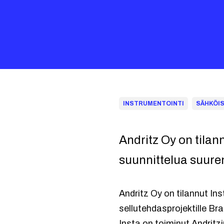
INSTRUMENTOINTI
SÄHKÖI
Andritz Oy on tilan
suunnittelua suuren
Andritz Oy on tilannut I
sellutehdasprojektille Bra
Insta on toiminut Andritz