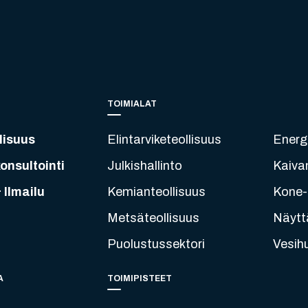
TOIMIALAT
lisuus
Elintarviketeollisuus
Energ
onsultointi
Julkishallinto
Kaiva
 Ilmailu
Kemianteollisuus
Kone- 
Metsäteollisuus
Näytt
Puolustussektori
Vesih
A
TOIMIPISTEET