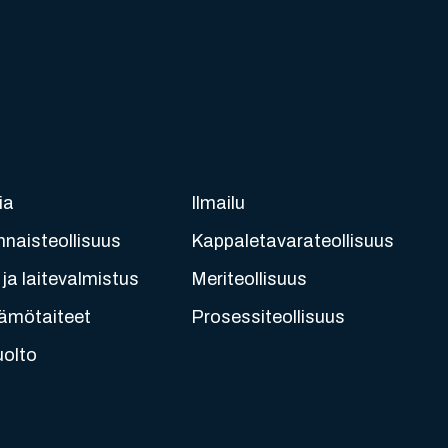
ia
Ilmailu
nnaisteollisuus
Kappaletavarateollisuus
ja laitevalmistus
Meriteollisuus
ämötaiteet
Prosessiteollisuus
uolto