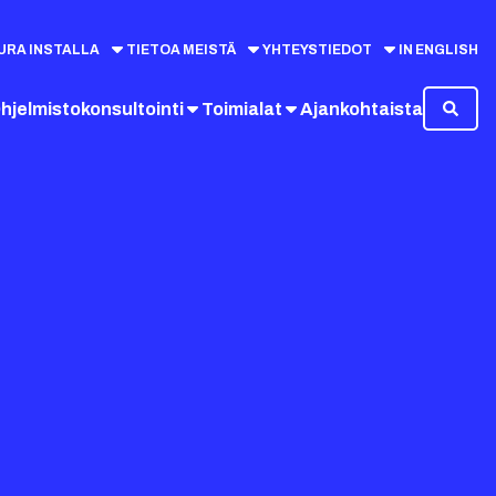
URA INSTALLA
TIETOA MEISTÄ
YHTEYSTIEDOT
IN ENGLISH
hjelmistokonsultointi
Toimialat
Ajankohtaista