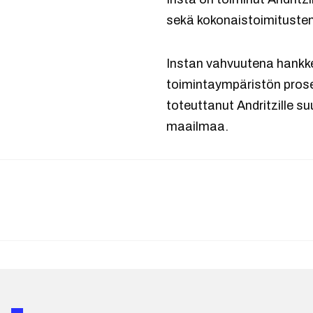
sekä kokonaistoimitusten
Instan vahvuutena hankke
toimintaympäristön prose
toteuttanut Andritzille su
maailmaa.