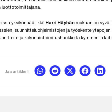
 luottotoimittajana.
issa yksikönpäällikkö
Harri Häyhän
mukaan on syvälli
ssien, suunnitteluohjelmistojen ja työskentelytapojen
unnittelu- ja kokonaistoimitushankkeita kymmeniin laitok
Jaa artikkeli