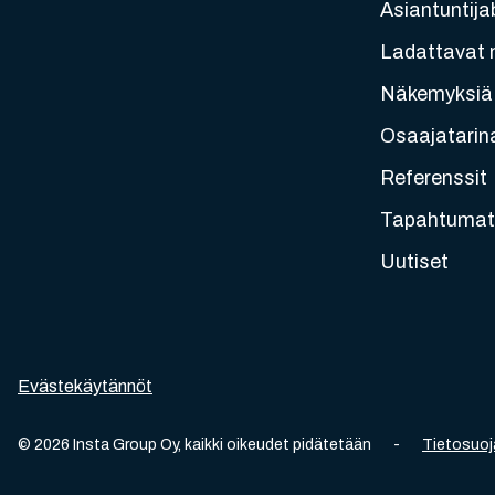
Asiantuntija
Ladattavat m
Näkemyksiä
Osaajatarin
Referenssit
Tapahtumat
Uutiset
Evästekäytännöt
©
2026
Insta Group Oy,
kaikki oikeudet pidätetään
-
Tietosuoj