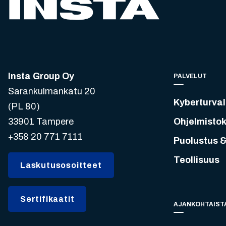
Insta Group Oy
PALVELUT
Sarankulmankatu 20
Kyberturval
(PL 80)
33901 Tampere
Ohjelmistok
+358 20 771 7111
Puolustus &
Teollisuus
Laskutusosoitteet
Sertifikaatit
AJANKOHTAIST