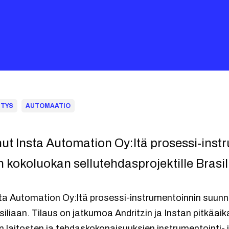
STYS
AUTOMAATIO
nut Insta Automation Oy:ltä prosessi-ins
 kokoluokan sellutehdasprojektille Brasil
nsta Automation Oy:ltä prosessi-instrumentoinnin suunn
siliaan. Tilaus on jatkumoa Andritzin ja Instan pitkäaika
in laitosten ja tehdaskokonaisuuksien instrumentointi- 