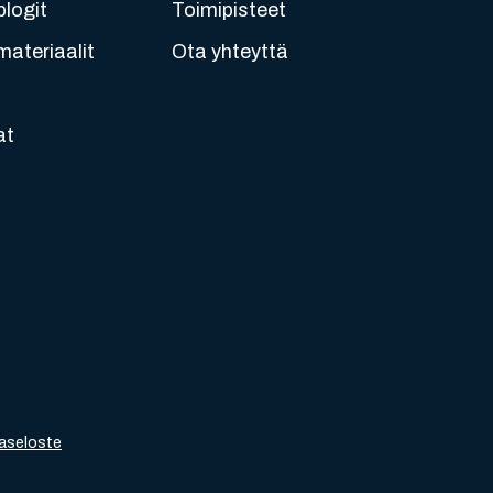
blogit
Toimipisteet
ateriaalit
Ota yhteyttä
at
aseloste