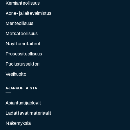
Kemianteollisuus
Kone- ja laitevalmistus
Meriteollisuus
Metsäteollisuus
Näyttämötaiteet
Prosessiteollisuus
Puolustussektori
Vesihuolto
AJANKOHTAISTA
Asiantuntijablogit
Ladattavat materiaalit
Näkemyksiä