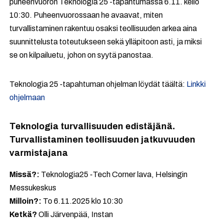
puheenvuoron Teknologia 25 -tapahtumassa 6.11. kello
10:30. Puheenvuorossaan he avaavat, miten
turvallistaminen rakentuu osaksi teollisuuden arkea aina
suunnittelusta toteutukseen sekä ylläpitoon asti, ja miksi
se on kilpailuetu, johon on syytä panostaa.
Teknologia 25 -tapahtuman ohjelman löydät täältä:
Linkki
ohjelmaan
Teknologia turvallisuuden edistäjänä.
Turvallistaminen teollisuuden jatkuvuuden
varmistajana
Missä?:
Teknologia25 -Tech Corner lava, Helsingin
Messukeskus
Milloin?:
To 6.11.2025 klo 10:30
Ketkä?
Olli Järvenpää, Instan