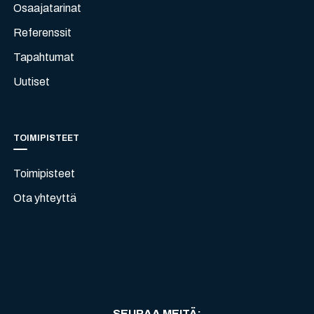
Osaajatarinat
Referenssit
Tapahtumat
Uutiset
TOIMIPISTEET
Toimipisteet
Ota yhteyttä
SEURAA MEITÄ
: