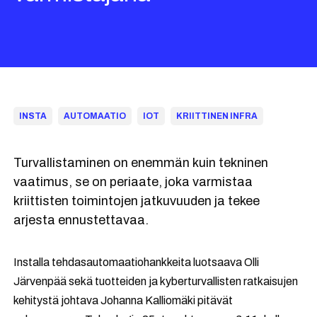
INSTA
AUTOMAATIO
IOT
KRIITTINEN INFRA
Turvallistaminen on enemmän kuin tekninen
vaatimus, se on periaate, joka varmistaa
kriittisten toimintojen jatkuvuuden ja tekee
arjesta ennustettavaa.
Installa tehdasautomaatiohankkeita luotsaava Olli
Järvenpää sekä tuotteiden ja kyberturvallisten ratkaisujen
kehitystä johtava Johanna Kalliomäki pitävät