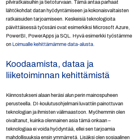
pilviratkaisuihin ja tietoturvaan. Tämä antaa parhaat
lähtökohdat datan hyödyntämiseen ja kokonaisvaltaisten
ratkaisuiden tarjoamiseen. Keskeisiä teknologioita
päivittäisessä työssäni ovat esimerkiksi Microsoft Azure,
PowerBI, PowerApps ja SQL. Hyvä esimerkki työstämme
on
Loimualle kehittämämme data-alusta
.
Koodaamista, dataa ja
liiketoiminnan kehittämistä
Kiinnostukseni alaan heräsi alun perin mainospuheen
perusteella. DI-koulutusohjelmani luvattiin painottuvan
teknologian ja ihmisten välimaastoon. Myöhemmin olen
oivaltanut, kuinka olennainen asia tämä onkaan –
teknologiaa ei voida hyödyntää, ellei sen tarjoamia
mahdollisuuksia ensin ymmärretä. Lisäksi olen sosiaalinen