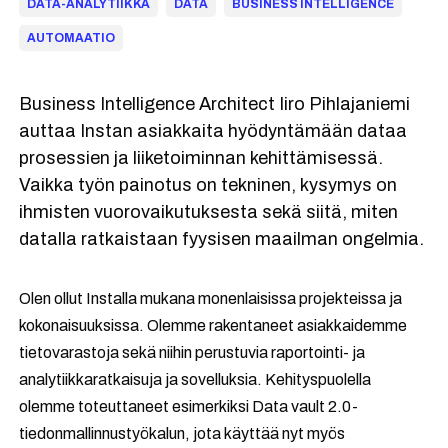
DATA-ANALYTIIKKA
DATA
BUSINESS INTELLIGENCE
AUTOMAATIO
Business Intelligence Architect Iiro Pihlajaniemi
auttaa Instan asiakkaita hyödyntämään dataa
prosessien ja liiketoiminnan kehittämisessä.
Vaikka työn painotus on tekninen, kysymys on
ihmisten vuorovaikutuksesta sekä siitä, miten
datalla ratkaistaan fyysisen maailman ongelmia.
Olen ollut Installa mukana monenlaisissa projekteissa ja
kokonaisuuksissa. Olemme rakentaneet asiakkaidemme
tietovarastoja sekä niihin perustuvia raportointi- ja
analytiikkaratkaisuja ja sovelluksia. Kehityspuolella
olemme toteuttaneet esimerkiksi Data vault 2.0-
tiedonmallinnustyökalun, jota käyttää nyt myös