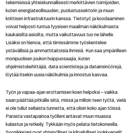
tekemisissä yhteiskunnallisesti merkittävien toimijoiden,
kuten energiateollisuuden, puolustussektorin ja muun
kriittisen infrastruktuurin kanssa. Tietotyö ja koodaaminen
voivat helposti tuntua fyysisen maailman näkökulmasta
kaukaisilta asioilta, mutta vaikuttavuus tuo ne lähelle.
Lisäksi on hienoa, että tiimissämme työskentelee
ystävällisiä ja ammattitaitoisia ihmisiä. Kun saa ympärilleen
monipuolisen joukon huippuosaajia, kuten
ohjelmistokehittäjiä, data scientisteja ja datainsinöörejä,
löytää itsekin uusia näkökulmia ja innostus kasvaa.
Työn ja vapaa-ajan erottamisen koen helpoksi – vaikka
saan päättää pitkälle siitä, missä ja milloin teen työtä, vielä
ei ole tullut sellaista tunnetta, että olisin koko ajan töissä.
Parasta vastapainoa työlleni antavat muun muassa
kalastus ja retkeily. Tykkään myös pelata tietokoneella.
Suosikkejani ovat yhteisölliset ja kilpailulliset joukkuepelit,