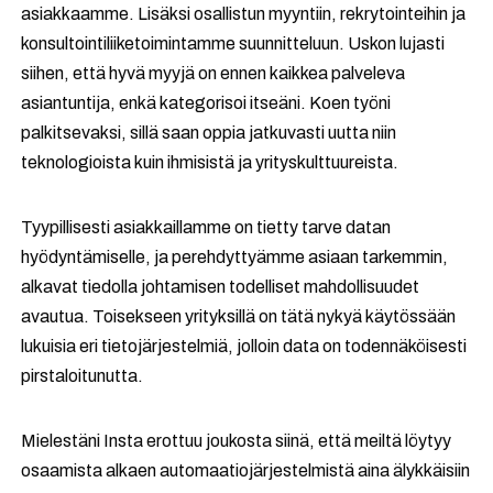
asiakkaamme. Lisäksi osallistun myyntiin, rekrytointeihin ja
konsultointiliiketoimintamme suunnitteluun. Uskon lujasti
siihen, että hyvä myyjä on ennen kaikkea palveleva
asiantuntija, enkä kategorisoi itseäni. Koen työni
palkitsevaksi, sillä saan oppia jatkuvasti uutta niin
teknologioista kuin ihmisistä ja yrityskulttuureista.
Tyypillisesti asiakkaillamme on tietty tarve datan
hyödyntämiselle, ja perehdyttyämme asiaan tarkemmin,
alkavat tiedolla johtamisen todelliset mahdollisuudet
avautua. Toisekseen yrityksillä on tätä nykyä käytössään
lukuisia eri tietojärjestelmiä, jolloin data on todennäköisesti
pirstaloitunutta.
Mielestäni Insta erottuu joukosta siinä, että meiltä löytyy
osaamista alkaen automaatiojärjestelmistä aina älykkäisiin