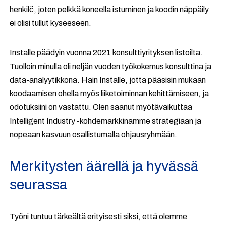
henkilö, joten pelkkä koneella istuminen ja koodin näppäily
ei olisi tullut kyseeseen.
Installe päädyin vuonna 2021 konsulttiyrityksen listoilta.
Tuolloin minulla oli neljän vuoden työkokemus konsulttina ja
data-analyytikkona. Hain Installe, jotta pääsisin mukaan
koodaamisen ohella myös liiketoiminnan kehittämiseen, ja
odotuksiini on vastattu. Olen saanut myötävaikuttaa
Intelligent Industry -kohdemarkkinamme strategiaan ja
nopeaan kasvuun osallistumalla ohjausryhmään.
Merkitysten äärellä ja hyvässä
seurassa
Työni tuntuu tärkeältä erityisesti siksi, että olemme