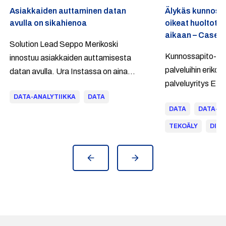
Asiakkaiden auttaminen datan
Älykäs kunnoss
avulla on sikahienoa
oikeat huoltoto
aikaan – Case E
Solution Lead Seppo Merikoski
Kunnossapito- ja
innostuu asiakkaiden auttamisesta
palveluihin erikoi
datan avulla. Ura Instassa on aina
palveluyritys Efor
tarjonnut yhteiskunnallisesti
yhdessä pilvipohj
DATA-ANALYTIIKKA
DATA
merkityksellistä työtä monipuolisissa
DATA
DATA-AN
kunnossapidon da
työtehtävissä.
tekoälyalustaa. 
TEKOÄLY
DIGI
huomion tuotanno
poikkeamiin, jollo
säätämistä vaati
tunnistetaan nope
toimenpiteet void
ennakoidusti.