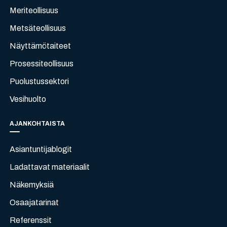
Meriteollisuus
Metsäteollisuus
Näyttämötaiteet
Prosessiteollisuus
Puolustussektori
Vesihuolto
AJANKOHTAISTA
Asiantuntijablogit
Ladattavat materiaalit
Näkemyksiä
Osaajatarinat
Referenssit