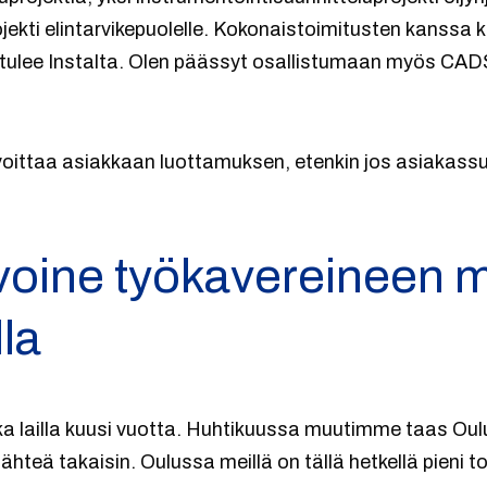
ekti elintarvikepuolelle. Kokonaistoimitusten kanssa k
n tulee Instalta. Olen päässyt osallistumaan myös CAD
voittaa asiakkaan luottamuksen, etenkin jos asiakass
ivoine työkavereineen 
la
ika lailla kuusi vuotta. Huhtikuussa muutimme taas Oul
lähteä takaisin. Oulussa meillä on tällä hetkellä pieni t