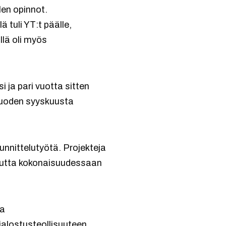
en opinnot.
ä tuli YT:t päälle,
llä oli myös
i ja pari vuotta sitten
 vuoden syyskuusta
unnittelutyötä. Projekteja
, mutta kokonaisuudessaan
ja
njalostusteollisuuteen