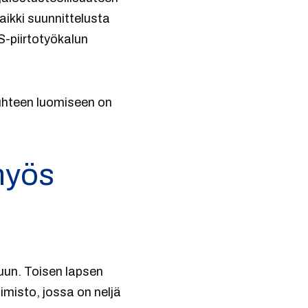
aikki suunnittelusta
S-piirtotyökalun
uhteen luomiseen on
myös
uun. Toisen lapsen
oimisto, jossa on neljä