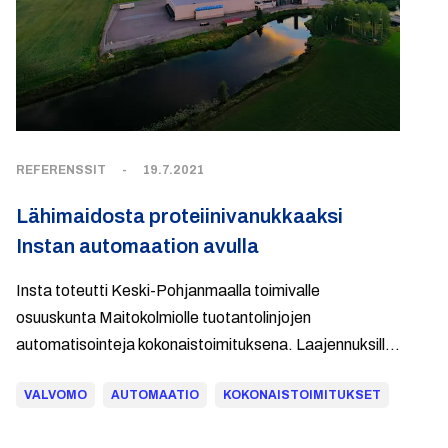
REFERENSSIT
-
19.7.2021
Lähimaidosta proteiinivanukkaaksi
Instan automaation avulla
Insta toteutti Keski-Pohjanmaalla toimivalle
osuuskunta Maitokolmiolle tuotantolinjojen
automatisointeja kokonaistoimituksena. Laajennuksilla
uudistettiin valikoimaa ja kasvatettiin kapasiteettia.
VALVOMO
AUTOMAATIO
KOKONAISTOIMITUKSET
Toholammin tuotantolaitokseen toimitettiin myös uusi
valvomo.