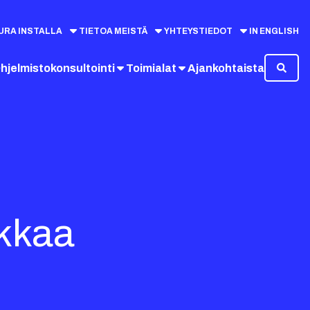
URA INSTALLA
TIETOA MEISTÄ
YHTEYSTIEDOT
IN ENGLISH
hjelmistokonsultointi
Toimialat
Ajankohtaista
ikkaa