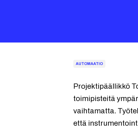
AUTOMAATIO
Projektipäällikkö T
toimipisteitä ympä
vaihtamatta. Työte
että instrumentoint