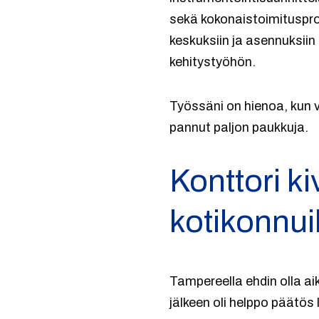
sekä kokonaistoimitusproj
keskuksiin ja asennuksii
kehitystyöhön.
Työssäni on hienoa, kun 
pannut paljon paukkuja.
Konttori k
kotikonnuil
Tampereella ehdin olla a
jälkeen oli helppo päätös 