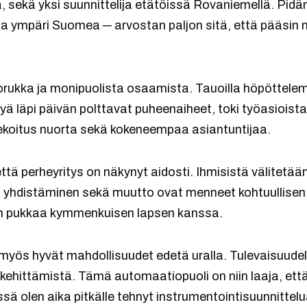
sä, sekä yksi suunnittelija etätöissä Rovaniemellä. Pidä
eita ympäri Suomea ─ arvostan paljon sitä, että pääsi
orukka ja monipuolista osaamista. Tauoilla höpöttelem
äytyä läpi päivän polttavat puheenaiheet, toki työasiois
ekoitus nuorta sekä kokeneempaa asiantuntijaa.
ttä perheyritys on näkynyt aidosti. Ihmisistä välitetää
n yhdistäminen sekä muutto ovat menneet kohtuullise
kan pukkaa kymmenkuisen lapsen kanssa.
t myös hyvät mahdollisuudet edetä uralla. Tulevaisuudel
ehittämistä. Tämä automaatiopuoli on niin laaja, ett
 olen aika pitkälle tehnyt instrumentointisuunnittelua