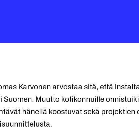
omas Karvonen arvostaa sitä, että Instalta
ri Suomen. Muutto kotikonnuille onnistuik
htävät hänellä koostuvat sekä projektien 
isuunnittelusta.