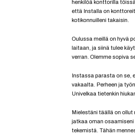
henkilöä konttorilla töis
että Installa on konttor
kotikonnuilleni takaisin.
Oulussa meillä on hyvä p
laitaan, ja siinä tulee k
verran. Olemme sopiva s
Instassa parasta on se, e
vakaalta. Perheen ja työ
Univelkaa tietenkin hiu
Mielestäni täällä on ollu
jatkaa oman osaamiseni k
tekemistä. Tähän mennessä