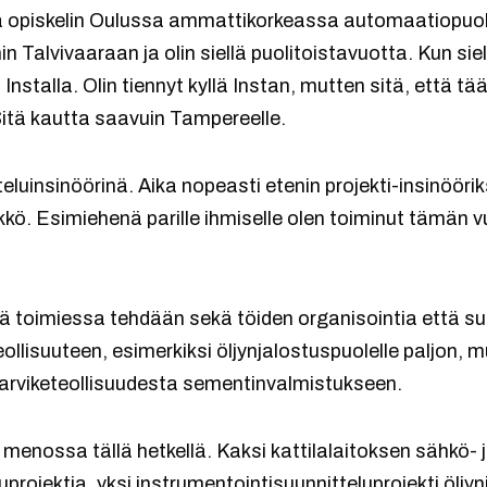
a opiskelin Oulussa ammattikorkeassa automaatiopuol
 Talvivaaraan ja olin siellä puolitoistavuotta. Kun siell
stalla. Olin tiennyt kyllä Instan, mutten sitä, että tää
Sitä kautta saavuin Tampereelle.
teluinsinöörinä. Aika nopeasti etenin projekti-insinööriks
likkö. Esimiehenä parille ihmiselle olen toiminut tämän
önä toimiessa tehdään sekä töiden organisointia että su
ollisuuteen, esimerkiksi öljynjalostuspuolelle paljon
ntarviketeollisuudesta sementinvalmistukseen.
ia menossa tällä hetkellä. Kaksi kattilalaitoksen sähkö- 
projektia, yksi instrumentointisuunnitteluprojekti öljy