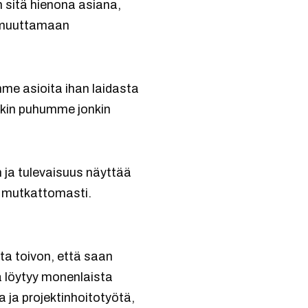
n sitä hienona asiana,
n muuttamaan
me asioita ihan laidasta
takin puhumme jonkin
n ja tulevaisuus näyttää
n mutkattomasti.
ta toivon, että saan
ä löytyy monenlaista
 ja projektinhoitotyötä,