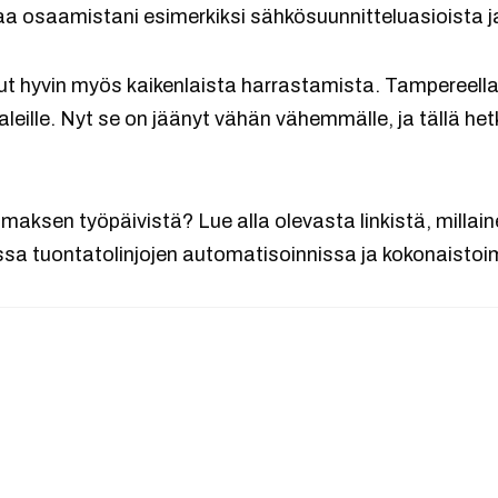
taa osaamistani esimerkiksi sähkösuunnitteluasioista j
nut hyvin myös kaikenlaista harrastamista. Tampereella
aleille. Nyt se on jäänyt vähän vähemmälle, ja tällä het
maksen työpäivistä? Lue alla olevasta linkistä, millain
ssa tuontatolinjojen automatisoinnissa ja kokonaistoi