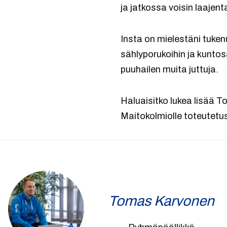
ja jatkossa voisin laajen
Insta on mielestäni tuke
sählyporukoihin ja kuntos
puuhailen muita juttuja.
Haluaisitko lukea lisää To
Maitokolmiolle toteutetu
Tomas Karvonen