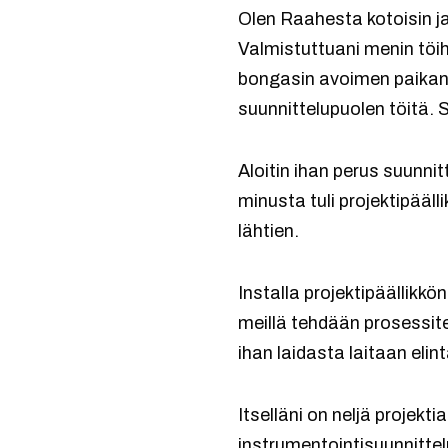
Olen Raahesta kotoisin j
Valmistuttuani menin töihin
bongasin avoimen paikan In
suunnittelupuolen töitä. 
Aloitin ihan perus suunnit
minusta tuli projektipääl
lähtien.
Installa projektipäällikk
meillä tehdään prosessite
ihan laidasta laitaan eli
Itselläni on neljä projekt
instrumentointisuunnittelu