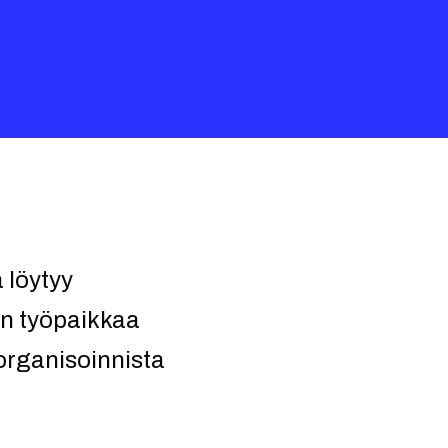
 löytyy
in työpaikkaa
organisoinnista