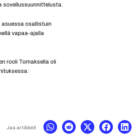
a sovellussuunnittelusta.
 asuessa osallistuin
kellä vapaa-ajalla
en rooli Tomaksella oli
mituksessa:
Jaa artikkeli