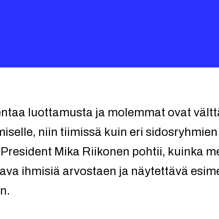
entaa luottamusta ja molemmat ovat vält
selle, niin tiimissä kuin eri sidosryhmien 
e President Mika Riikonen pohtii, kuinka
tava ihmisiä arvostaen ja näytettävä esim
n.