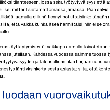
liköksi tilanteeseen, jossa sekä työtyytyväisyys että a
delliset mittarit sietämättömässä jamassa. Pian selvisi,
ikköä: aamulla ei ikinä tiennyt potkittaisiinko tänään ro
 siitä, että vaikka kuinka itseä harmittaisi, niin ei se o
ille.
eruskäyttäytymisestä: vaikkapa aamulla toivotetaan h
 kanssa jutellaan. Kahdessa vuodessa saimme tuossa 
ötyytyväisyyden ja taloudellisen tilan hurjaan nousuun. 
estys lähti yksinkertaisesta asiasta: siitä, että kohte
la.
luodaan vuorovaikutuks
ä