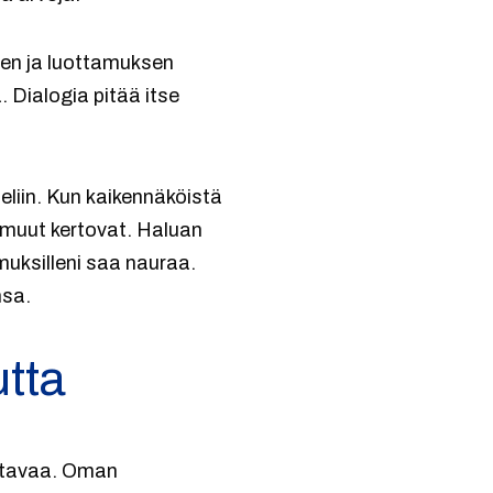
en ja luottamuksen
 Dialogia pitää itse
eliin. Kun kaikennäköistä
ä muut kertovat. Haluan
muksilleni saa nauraa.
nsa.
tta
attavaa. Oman