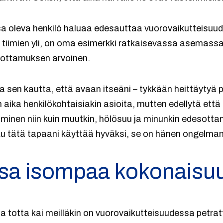
 oleva henkilö haluaa edesauttaa vuorovaikutteisuud
 tiimien yli, on oma esimerkki ratkaisevassa asemassa.
luottamuksen arvoinen.
 sen kautta, että avaan itseäni – tykkään heittäytyä p
n aika henkilökohtaisiakin asioita, mutten edellytä ett
ihminen niin kuin muutkin, hölösuu ja minunkin edesotta
joku tätä tapaani käyttää hyväksi, se on hänen ongelma
a isompaa kokonaisuu
 ja totta kai meilläkin on vuorovaikutteisuudessa petr