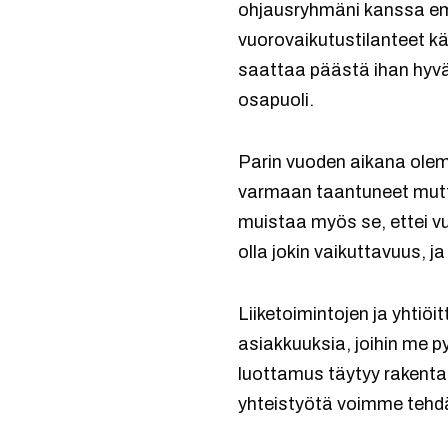
ohjausryhmäni kanssa em
vuorovaikutustilanteet kä
saattaa päästä ihan hyvään
osapuoli.
Parin vuoden aikana olem
varmaan taantuneet mutt
muistaa myös se, ettei vuo
olla jokin vaikuttavuus, j
Liiketoimintojen ja yhtiöi
asiakkuuksia, joihin me
luottamus täytyy rakentaa 
yhteistyötä voimme tehdä