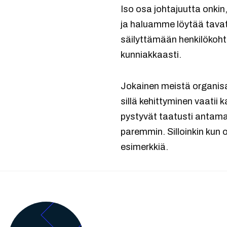
Iso osa johtajuutta onkin
ja haluamme löytää tavat
säilyttämään henkilökoht
kunniakkaasti.
Jokainen meistä organisaa
sillä kehittyminen vaatii 
pystyvät taatusti antamaa
paremmin. Silloinkin kun o
esimerkkiä.