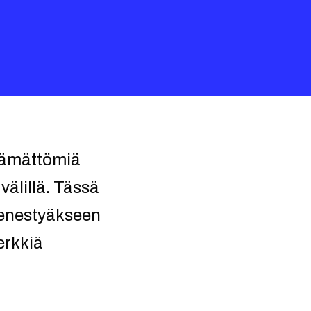
tämättömiä
välillä. Tässä
 menestyäkseen
erkkiä