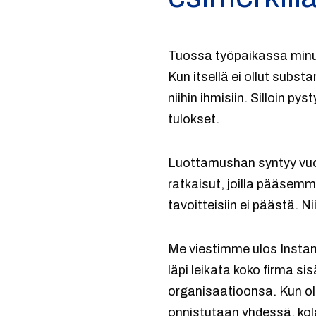
Tuossa työpaikassa minull
Kun itsellä ei ollut substa
niihin ihmisiin. Silloin p
tulokset.
Luottamushan syntyy vuor
ratkaisut, joilla pääsemme
tavoitteisiin ei päästä. 
Me viestimme ulos Instan 
läpi leikata koko firma si
organisaatioonsa. Kun olin
onnistutaan yhdessä, kola