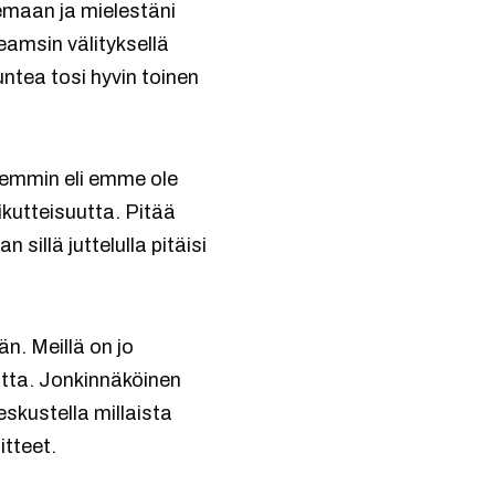
maan ja mielestäni
eamsin välityksellä
untea tosi hyvin toinen
remmin eli emme ole
utteisuutta. Pitää
sillä juttelulla pitäisi
än. Meillä on jo
tta. Jonkinnäköinen
eskustella millaista
tteet.