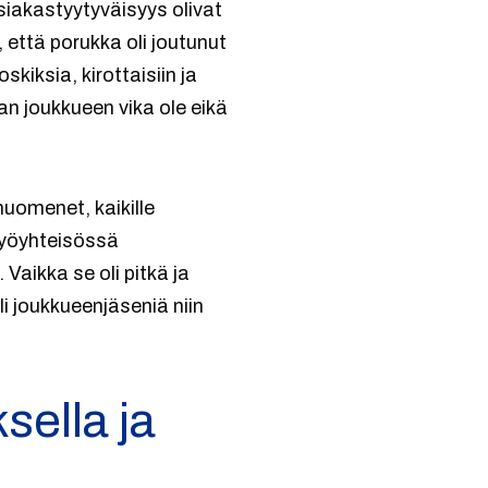
siakastyytyväisyys olivat
 että porukka oli joutunut
skiksia, kirottaisiin ja
man joukkueen vika ole eikä
uomenet, kaikille
työyhteisössä
Vaikka se oli pitkä ja
li joukkueenjäseniä niin
ella ja