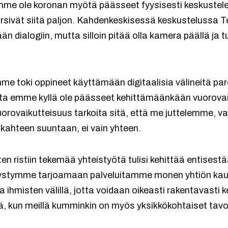
me ole koronan myötä päässeet fyysisesti keskustele
rsivät siitä paljon. Kahdenkeskisessä keskustelussa T
 dialogiin, mutta silloin pitää olla kamera päällä ja t
me toki oppineet käyttämään digitaalisia välineitä pa
a emme kyllä ole päässeet kehittämäänkään vuorovaik
rovaikutteisuus tarkoita sitä, että me juttelemme, vaan 
a kahteen suuntaan, ei vain yhteen.
tten ristiin tekemää yhteistyötä tulisi kehittää entisestä
 pystymme tarjoamaan palveluitamme monen yhtiön kau
ihmisten välillä, jotta voidaan oikeasti rakentavasti k
, kun meillä kumminkin on myös yksikkökohtaiset tavoi