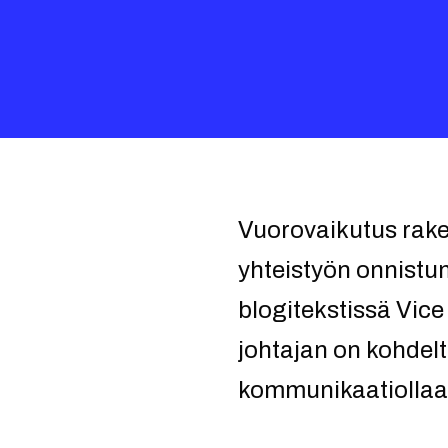
Vuorovaikutus rak
yhteistyön onnistumi
blogitekstissä Vic
johtajan on kohdel
kommunikaatiollaa