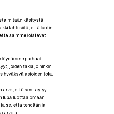
asta mitään käsitystä.
ki lähti siitä, että luotin
, että saimme loistavat
me löydämme parhaat
yt, joiden takia joihinkin
ös hyväksyä asioiden tola.
n arvo, että sen täytyy
n on lupa luottaa omaan
 ja se, että tehdään ja
ä arvoja.