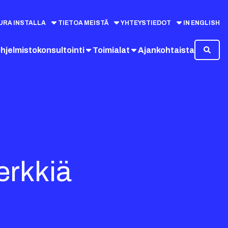
URA INSTALLA
TIETOA MEISTÄ
YHTEYSTIEDOT
IN ENGLISH
hjelmistokonsultointi
Toimialat
Ajankohtaista
erkkiä