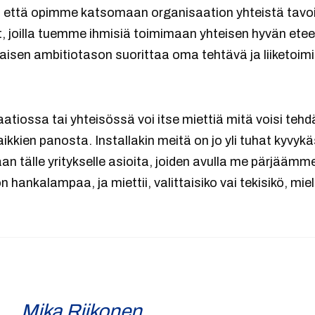
, että opimme katsomaan organisaation yhteistä tavoite
, joilla tuemme ihmisiä toimimaan yhteisen hyvän ete
aisen ambitiotason suorittaa oma tehtävä ja liiketoim
tiossa tai yhteisössä voi itse miettiä mitä voisi teh
kaikkien panosta. Installakin meitä on jo yli tuhat kyvyk
n tälle yritykselle asioita, joiden avulla me pärjäämm
n hankalampaa, ja miettii, valittaisiko vai tekisikö, mi
Mika Riikonen