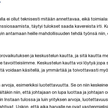
a ei ollut teknisesti mitään annettavaa, eikä toimial
nssiosaamista, täytyi tulokset saada kavereista irti. Kaik
ystyin antamaan heille mahdollisuuden tehdä työnsä niin
ovaikutuksen ja keskustelun kautta, ja sitä kautta 
 tavoitteisiimme. Keskustelun kautta voi löytyä jopa sy
Niitä voidaan käsitellä, ja ymmärtää ja toivottavasti my
arvoja, esimerkiksi luotettavuutta. Se on niin keskeine
sältäkin niin, että johtajaan on lupa luottaa ja johtaja
 Instaan tulossa ja luin yrityksen arvoja, luotettavuus
htivat. Uskon, että aika harvalle ne ovat vastenmielisi