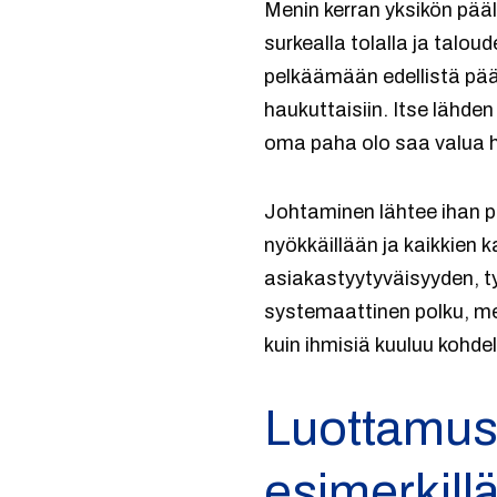
Menin kerran yksikön pääl
surkealla tolalla ja talou
pelkäämään edellistä pääll
haukuttaisiin. Itse lähden
oma paha olo saa valua he
Johtaminen lähtee ihan p
nyökkäillään ja kaikkien
asiakastyytyväisyyden, ty
systemaattinen polku, men
kuin ihmisiä kuuluu kohdel
Luottamus 
esimerkill