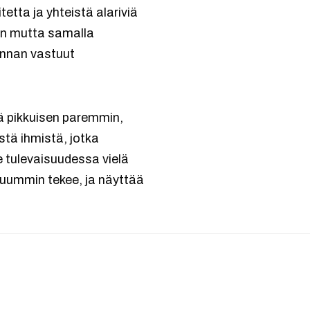
tta ja yhteistä alariviä
en mutta samalla
innan vastuut
dä pikkuisen paremmin,
ästä ihmistä, jotka
e tulevaisuudessa vielä
eluummin tekee, ja näyttää