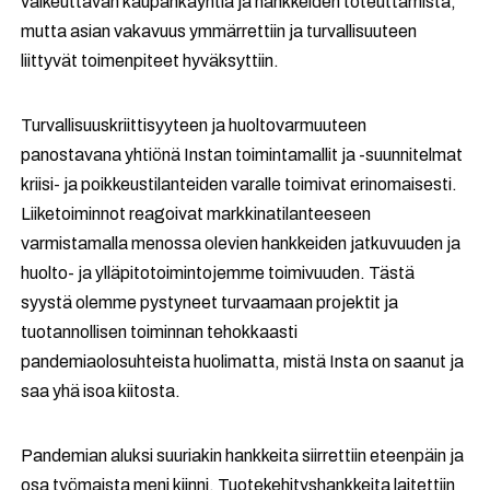
vaikeuttavan kaupankäyntiä ja hankkeiden toteuttamista,
mutta asian vakavuus ymmärrettiin ja turvallisuuteen
liittyvät toimenpiteet hyväksyttiin.
Turvallisuuskriittisyyteen ja huoltovarmuuteen
panostavana yhtiönä Instan toimintamallit ja -suunnitelmat
kriisi- ja poikkeustilanteiden varalle toimivat erinomaisesti.
Liiketoiminnot reagoivat markkinatilanteeseen
varmistamalla menossa olevien hankkeiden jatkuvuuden ja
huolto- ja ylläpitotoimintojemme toimivuuden. Tästä
syystä olemme pystyneet turvaamaan projektit ja
tuotannollisen toiminnan tehokkaasti
pandemiaolosuhteista huolimatta, mistä Insta on saanut ja
saa yhä isoa kiitosta.
Pandemian aluksi suuriakin hankkeita siirrettiin eteenpäin ja
osa työmaista meni kiinni. Tuotekehityshankkeita laitettiin