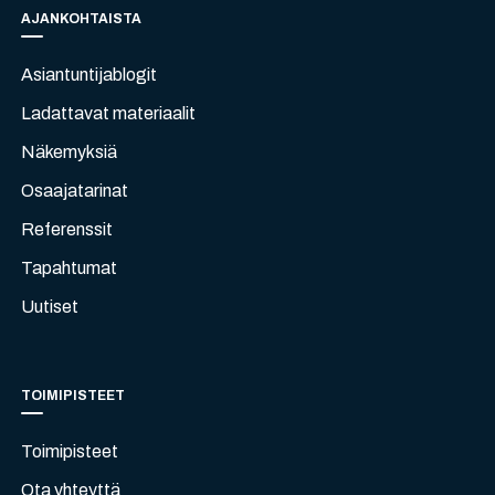
AJANKOHTAISTA
Asiantuntijablogit
Ladattavat materiaalit
Näkemyksiä
Osaajatarinat
Referenssit
Tapahtumat
Uutiset
TOIMIPISTEET
Toimipisteet
Ota yhteyttä