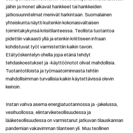
jäihin ja monet alkavat hankkeet tai hankkeiden
jatkosuunnitelmat menivät harkintaan. Suomalainen
yhteiskunta näytti kuitenkin kokonaisvaltaisen
toimintakykynsä kriisitilanteessa. Teollista tuotantoa
pidettiin vakaasti yllä ja etenkin kriittiseen infraan
kohdistuvat työt varmistettiin kaikin tavoin.
Etätyöskentelyn ohella jopa etänä tehdyt
tehdaskoestukset ja -käyttöönotot olivat mahdollisia.
Tuotantotiloista ja työmaatoiminnasta tehtiin
mahdollisimman turvallisia kaikin käytettävissä olevin
keinoin.
Instan vahva asema energiatuotannossa ja -jakelussa,
vesihuollossa, elintarviketeollisuudessa ja
lääketeollisuudessa on varmistanut jatkuvan tilauskannan
pandemian vakavimman tilanteen yli. Muu teollinen