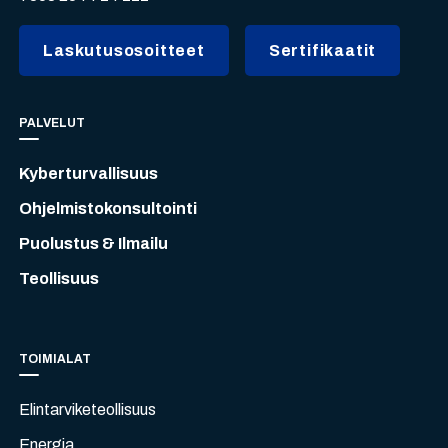
Laskutusosoitteet
Sertifikaatit
PALVELUT
Kyberturvallisuus
Ohjelmistokonsultointi
Puolustus & Ilmailu
Teollisuus
TOIMIALAT
Elintarviketeollisuus
Energia