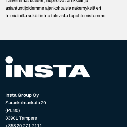
Tärkeimmät uutiset, inspiroivat artikkelit ja
asiantuntijoidemme ajankohtaisia näkemyksiä eri
toimialoilta sekä tietoa tulevista tapahtumistamme.
Insta Group Oy
Sarankulmankatu 20
(PL 80)
33901 Tampere
+358 20 771 7111