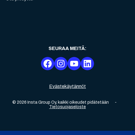
SEURAA MEITÄ
:
Evästekäytännöt
©
2026
Insta Group Oy,
kaikki oikeudet pidätetään
-
Tietosuojaseloste