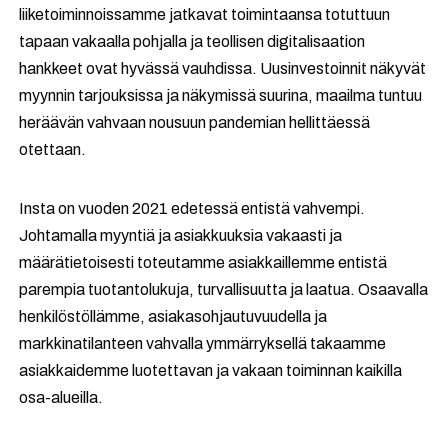
liiketoiminnoissamme jatkavat toimintaansa totuttuun
tapaan vakaalla pohjalla ja teollisen digitalisaation
hankkeet ovat hyvässä vauhdissa. Uusinvestoinnit näkyvät
myynnin tarjouksissa ja näkymissä suurina, maailma tuntuu
heräävän vahvaan nousuun pandemian hellittäessä
otettaan.
Insta on vuoden 2021 edetessä entistä vahvempi.
Johtamalla myyntiä ja asiakkuuksia vakaasti ja
määrätietoisesti toteutamme asiakkaillemme entistä
parempia tuotantolukuja, turvallisuutta ja laatua. Osaavalla
henkilöstöllämme, asiakasohjautuvuudella ja
markkinatilanteen vahvalla ymmärryksellä takaamme
asiakkaidemme luotettavan ja vakaan toiminnan kaikilla
osa-alueilla.