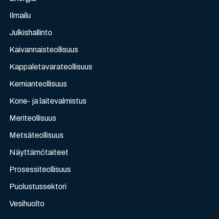
Ilmailu
Julkishallinto
Kaivannaisteollisuus
Kappaletavarateollisuus
Kemianteollisuus
Kone- ja laitevalmistus
Meriteollisuus
Metsäteollisuus
Näyttämötaiteet
Prosessiteollisuus
Puolustussektori
Vesihuolto