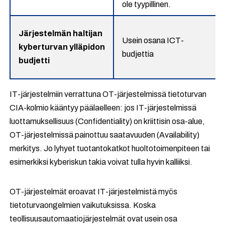
ole tyypillinen.
Järjestelmän haltijan
Usein osana ICT-
kyberturvan ylläpidon
budjettia
budjetti
IT-järjestelmiin verrattuna OT-järjestelmissä tietoturvan
CIA-kolmio kääntyy päälaelleen: jos IT-järjestelmissä
luottamuksellisuus (Confidentiality) on kriittisin osa-alue,
OT-järjestelmissä painottuu saatavuuden (Availability)
merkitys. Jo lyhyet tuotantokatkot huoltotoimenpiteen tai
esimerkiksi kyberiskun takia voivat tulla hyvin kalliiksi.
OT-järjestelmät eroavat IT-järjestelmistä myös
tietoturvaongelmien vaikutuksissa. Koska
teollisuusautomaatiojärjestelmät ovat usein osa