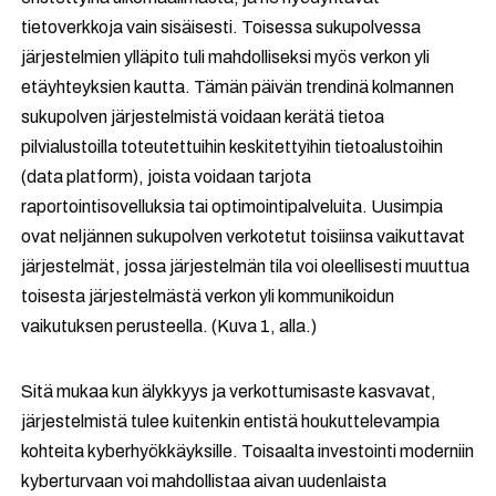
tietoverkkoja vain sisäisesti. Toisessa sukupolvessa
järjestelmien ylläpito tuli mahdolliseksi myös verkon yli
etäyhteyksien kautta. Tämän päivän trendinä kolmannen
sukupolven järjestelmistä voidaan kerätä tietoa
pilvialustoilla toteutettuihin keskitettyihin tietoalustoihin
(data platform), joista voidaan tarjota
raportointisovelluksia tai optimointipalveluita. Uusimpia
ovat neljännen sukupolven verkotetut toisiinsa vaikuttavat
järjestelmät, jossa järjestelmän tila voi oleellisesti muuttua
toisesta järjestelmästä verkon yli kommunikoidun
vaikutuksen perusteella. (Kuva 1, alla.)
Sitä mukaa kun älykkyys ja verkottumisaste kasvavat,
järjestelmistä tulee kuitenkin entistä houkuttelevampia
kohteita kyberhyökkäyksille. Toisaalta investointi moderniin
kyberturvaan voi mahdollistaa aivan uudenlaista