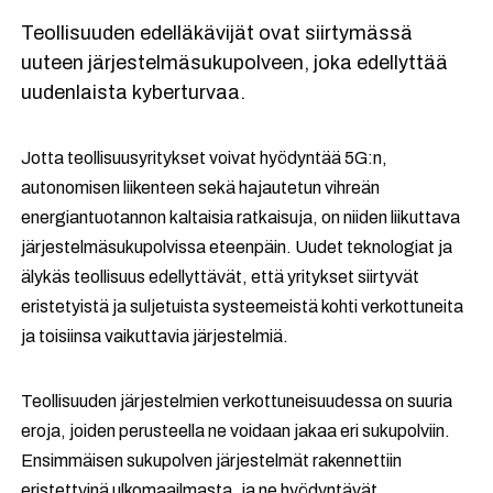
Teollisuuden edelläkävijät ovat siirtymässä
uuteen järjestelmäsukupolveen, joka edellyttää
uudenlaista kyberturvaa.
Jotta teollisuusyritykset voivat hyödyntää 5G:n,
autonomisen liikenteen sekä hajautetun vihreän
energiantuotannon kaltaisia ratkaisuja, on niiden liikuttava
järjestelmäsukupolvissa eteenpäin. Uudet teknologiat ja
älykäs teollisuus edellyttävät, että yritykset siirtyvät
eristetyistä ja suljetuista systeemeistä kohti verkottuneita
ja toisiinsa vaikuttavia järjestelmiä.
Teollisuuden järjestelmien verkottuneisuudessa on suuria
eroja, joiden perusteella ne voidaan jakaa eri sukupolviin.
Ensimmäisen sukupolven järjestelmät rakennettiin
eristettyinä ulkomaailmasta, ja ne hyödyntävät