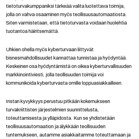
tietoturvakumppaniksi tärkeää valita luotettava toimija,
jolla on vahva osaaminen myös teollisuusautomaatiosta.
Siten varmistetaan, että tietoturvasta voidaan huolehtia
tuotantoa häiritsemättä.
Uhkien ohella myös kyberturvaan liittyvät
bisnesmahdollisuudet kannattaa tunnistaa ja hyödyntää.
Keskeinen osa hyödyntämistä on oikea kyberturvallisuuden
markkinointiviesti, jolla teollisuuden toimija voi
kommunikoida kyberturvasta omille loppuasiakkailleen.
Instan kyvykkyys perustuu pitkään kokemukseen
turvakriittisten järjestelmien suunnittelusta,
toteuttamisesta ja ylläpidosta. Kun se yhdistetään
teollisuusautomaation ja älykkään teollisuuden
tuntemukseen, autamme asiakkaitamme toteuttamaan ja