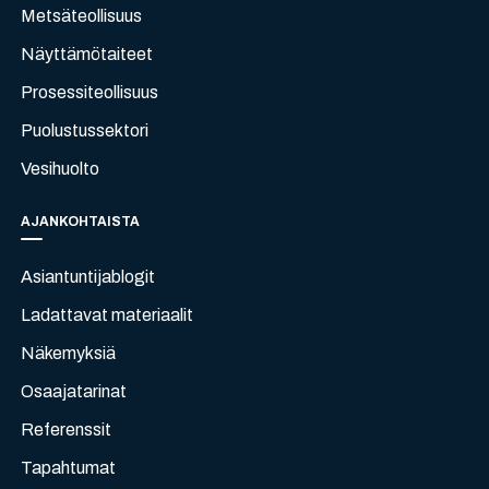
Metsäteollisuus
Näyttämötaiteet
Prosessiteollisuus
Puolustussektori
Vesihuolto
AJANKOHTAISTA
Asiantuntijablogit
Ladattavat materiaalit
Näkemyksiä
Osaajatarinat
Referenssit
Tapahtumat