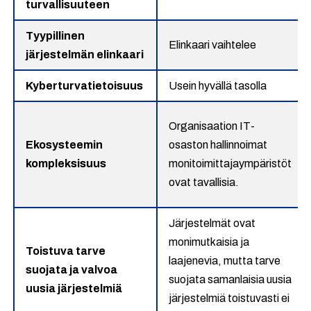
turvallisuuteen
Tyypillinen
Elinkaari vaihtelee
järjestelmän elinkaari
Kyberturvatietoisuus
Usein hyvällä tasolla
Organisaation IT-
Ekosysteemin
osaston hallinnoimat
kompleksisuus
monitoimittajaympäristöt
ovat tavallisia.
Järjestelmät ovat
monimutkaisia ja
Toistuva tarve
laajenevia, mutta tarve
suojata ja valvoa
suojata samanlaisia uusia
uusia järjestelmiä
järjestelmiä toistuvasti ei