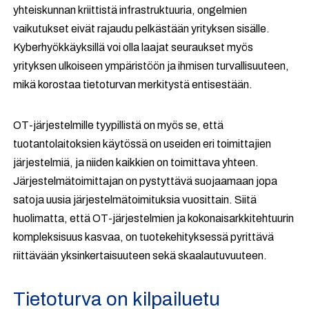
yhteiskunnan kriittistä infrastruktuuria, ongelmien
vaikutukset eivät rajaudu pelkästään yrityksen sisälle.
Kyberhyökkäyksillä voi olla laajat seuraukset myös
yrityksen ulkoiseen ympäristöön ja ihmisen turvallisuuteen,
mikä korostaa tietoturvan merkitystä entisestään.
OT-järjestelmille tyypillistä on myös se, että
tuotantolaitoksien käytössä on useiden eri toimittajien
järjestelmiä, ja niiden kaikkien on toimittava yhteen.
Järjestelmätoimittajan on pystyttävä suojaamaan jopa
satoja uusia järjestelmätoimituksia vuosittain. Siitä
huolimatta, että OT-järjestelmien ja kokonaisarkkitehtuurin
kompleksisuus kasvaa, on tuotekehityksessä pyrittävä
riittävään yksinkertaisuuteen sekä skaalautuvuuteen.
Tietoturva on kilpailuetu