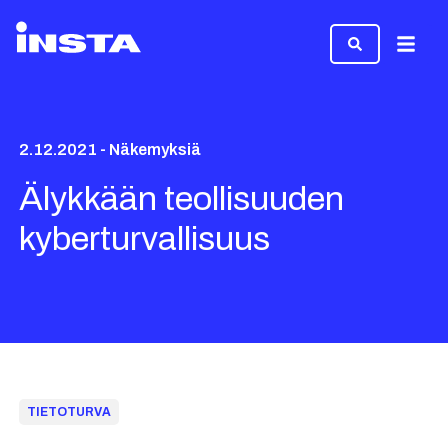
Valikk
2.12.2021 - Näkemyksiä
Älykkään teollisuuden
kyberturvallisuus
TIETOTURVA