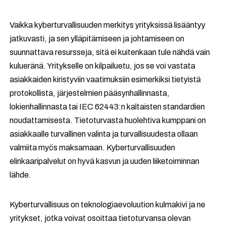
Vaikka kyberturvallisuuden merkitys yrityksissä lisääntyy
jatkuvasti, ja sen ylläpitämiseen ja johtamiseen on
suunnattava resursseja, sitä ei kuitenkaan tule nähdä vain
kulueränä. Yritykselle on kilpailuetu, jos se voi vastata
asiakkaiden kiristyviin vaatimuksiin esimerkiksi tietyistä
protokollista, järjestelmien pääsynhallinnasta,
lokienhallinnasta tai IEC 62443:n kaltaisten standardien
noudattamisesta. Tietoturvasta huolehtiva kumppani on
asiakkaalle turvallinen valinta ja turvallisuudesta ollaan
valmiita myös maksamaan. Kyberturvallisuuden
elinkaaripalvelut on hyvä kasvun ja uuden liiketoiminnan
lähde.
Kyberturvallisuus on teknologiaevoluution kulmakivi ja ne
yritykset, jotka voivat osoittaa tietoturvansa olevan