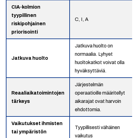
CIA-kolmion
tyypillinen
C, I, A
riskipohjainen
priorisointi
Jatkuva huolto on
normaalia. Lyhyet
Jatkuva huolto
huoltokatkot voivat olla
hyväksyttäviä.
Järjestelmän
Reaaliaikatoimintojen
operaatioille määritellyt
tärkeys
aikarajat ovat harvoin
ehdottomia.
Vaikutukset ihmisten
Tyypillisesti vähäinen
tai ympäristön
vaikutus