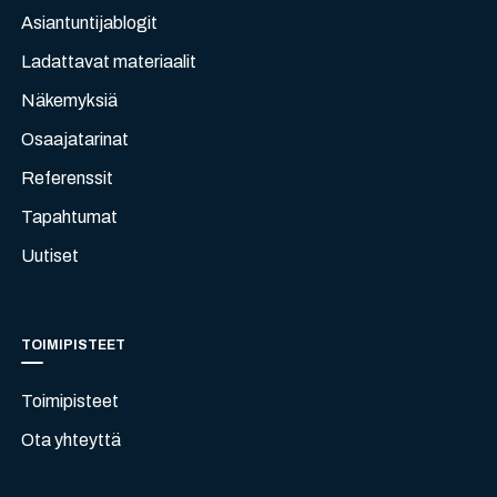
Asiantuntijablogit
Ladattavat materiaalit
Näkemyksiä
Osaajatarinat
Referenssit
Tapahtumat
Uutiset
TOIMIPISTEET
Toimipisteet
Ota yhteyttä