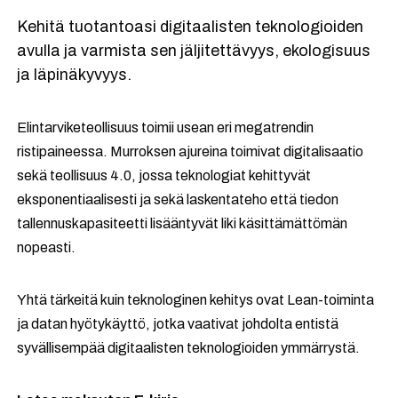
Kehitä tuotantoasi digitaalisten teknologioiden
avulla ja varmista sen jäljitettävyys, ekologisuus
ja läpinäkyvyys.
Elintarviketeollisuus toimii usean eri megatrendin
ristipaineessa. Murroksen ajureina toimivat digitalisaatio
sekä teollisuus 4.0, jossa teknologiat kehittyvät
eksponentiaalisesti ja sekä laskentateho että tiedon
tallennuskapasiteetti lisääntyvät liki käsittämättömän
nopeasti.
Yhtä tärkeitä kuin teknologinen kehitys ovat Lean-toiminta
ja datan hyötykäyttö, jotka vaativat johdolta entistä
syvällisempää digitaalisten teknologioiden ymmärrystä.