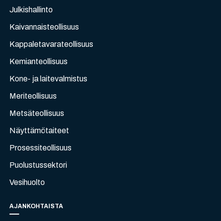
Julkishallinto
Kaivannaisteollisuus
Kappaletavarateollisuus
Kemianteollisuus
Kone- ja laitevalmistus
Meriteollisuus
Metsäteollisuus
Näyttämötaiteet
Prosessiteollisuus
Puolustussektori
Vesihuolto
AJANKOHTAISTA