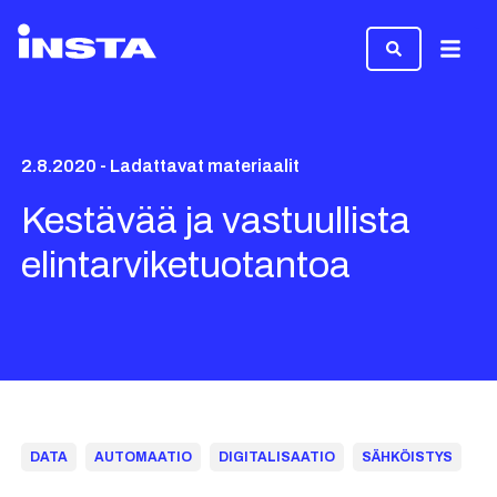
Valikk
2.8.2020 - Ladattavat materiaalit
Kestävää ja vastuullista
elintarviketuotantoa
DATA
AUTOMAATIO
DIGITALISAATIO
SÄHKÖISTYS