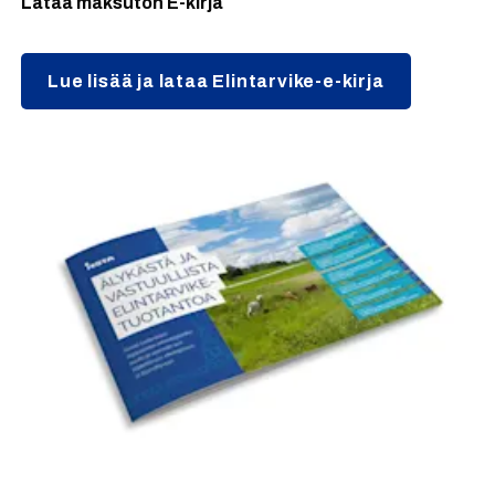
Lataa maksuton E-kirja
Lue lisää ja lataa Elintarvike-e-kirja