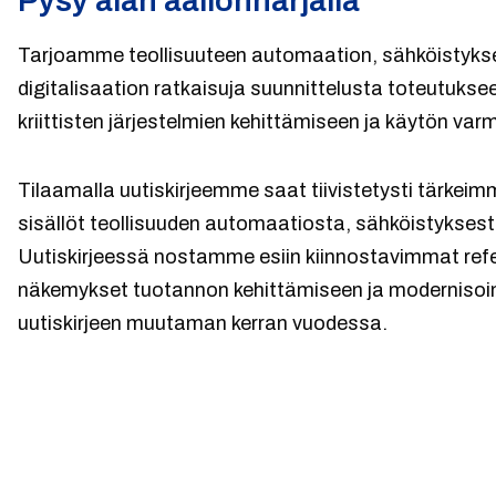
Pysy alan aallonharjalla
Tarjoamme teollisuuteen automaation, sähköistykse
digitalisaation ratkaisuja suunnittelusta toteutuksee
kriittisten järjestelmien kehittämiseen ja käytön va
Tilaamalla uutiskirjeemme saat tiivistetysti tärkei
sisällöt teollisuuden automaatiosta, sähköistyksestä
Uutiskirjeessä nostamme esiin kiinnostavimmat refer
näkemykset tuotannon kehittämiseen ja modernisoi
uutiskirjeen muutaman kerran vuodessa.