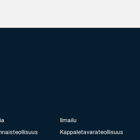
ia
Ilmailu
nnaisteollisuus
Kappaletavarateollisuus