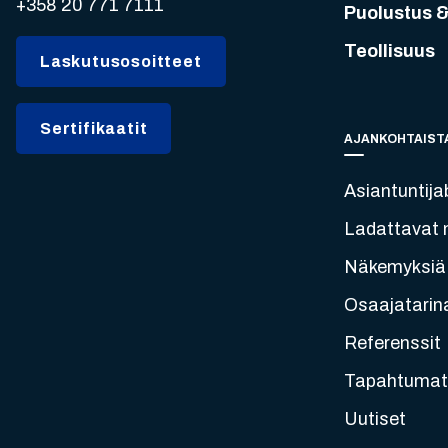
+358 20 771 7111
Puolustus &
Teollisuus
Laskutusosoitteet
Sertifikaatit
AJANKOHTAIST
Asiantuntija
Ladattavat m
Näkemyksiä
Osaajatarin
Referenssit
Tapahtumat
Uutiset