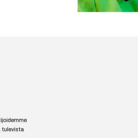
ntijoidemme
 tulevista