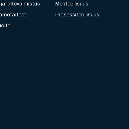
ja laitevalmistus
Meriteollisuus
ämötaiteet
Prosessiteollisuus
uolto