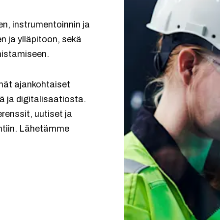
n, instrumentoinnin ja
n ja ylläpitoon, sekä
rmistamiseen.
mmät ajankohtaiset
 ja digitalisaatiosta.
enssit, uutiset ja
ntiin. Lähetämme