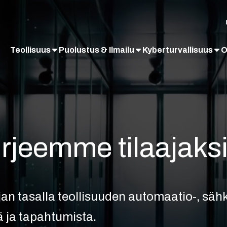
Teollisuus
Puolustus & Ilmailu
Kyberturvallisuus
O
irjeemme tilaajaksi
ajan tasalla teollisuuden automaatio-, sähk
tä ja tapahtumista.