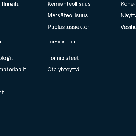
 Ilmailu
Kemianteollisuus
Kone- 
Metsäteollisuus
Näytt
Puolustussektori
Vesih
A
TOIMIPISTEET
blogit
Toimipisteet
ateriaalit
Ota yhteyttä
at