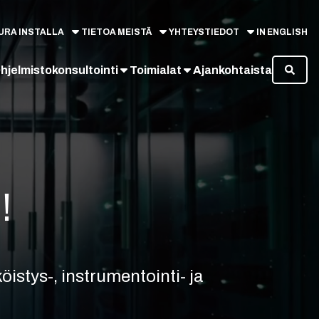
URA INSTALLA
TIETOA MEISTÄ
YHTEYSTIEDOT
IN ENGLISH
hjelmistokonsultointi
Toimialat
Ajankohtaista
!
öistys-, instrumentointi- ja