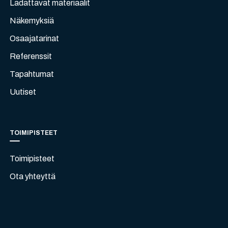
Ladattavat materiaalit
Näkemyksiä
Osaajatarinat
Referenssit
Tapahtumat
Uutiset
TOIMIPISTEET
Toimipisteet
Ota yhteyttä