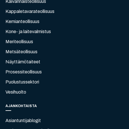
Kaivannaisteollisuus
Kappaletavarateollisuus
Kemianteollisuus
Kone- ja laitevalmistus
Meriteollisuus
Metsäteollisuus
Näyttämötaiteet
Prosessiteollisuus
Puolustussektori
Vesihuolto
AJANKOHTAISTA
Asiantuntijablogit