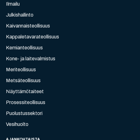
Ilmailu
Julkishallinto
Kaivannaisteollisuus
Kappaletavarateollisuus
Kemianteollisuus
Kone- ja laitevalmistus
Meriteollisuus
Metsäteollisuus
Näyttämötaiteet
Prosessiteollisuus
Puolustussektori
Vesihuolto
AJANKOHTAISTA