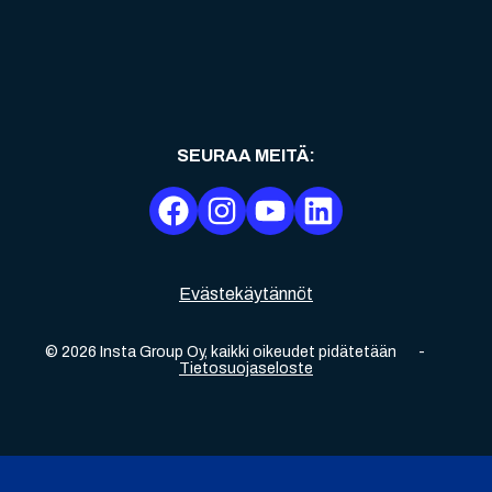
SEURAA MEITÄ
:
Evästekäytännöt
©
2026
Insta Group Oy,
kaikki oikeudet pidätetään
-
Tietosuojaseloste