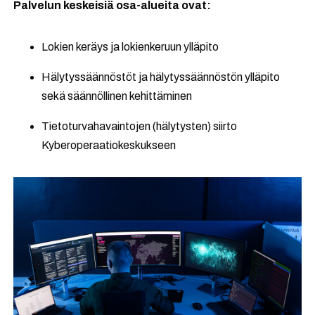
Palvelun keskeisiä osa-alueita ovat:
Lokien keräys ja lokienkeruun ylläpito
Hälytyssäännöstöt ja hälytyssäännöstön ylläpito
sekä säännöllinen kehittäminen
Tietoturvahavaintojen (hälytysten) siirto
Kyberoperaatiokeskukseen