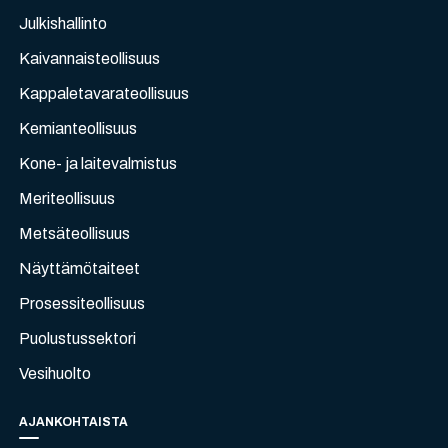
Julkishallinto
Kaivannaisteollisuus
Kappaletavarateollisuus
Kemianteollisuus
Kone- ja laitevalmistus
Meriteollisuus
Metsäteollisuus
Näyttämötaiteet
Prosessiteollisuus
Puolustussektori
Vesihuolto
AJANKOHTAISTA