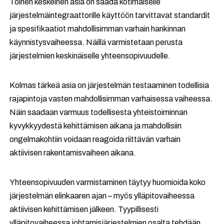
Toinen keskeinen asia on saada kotimaiselle
järjestelmäintegraattorille käyttöön tarvittavat standardit
ja spesifikaatiot mahdollisimman varhain hankinnan
käynnistysvaiheessa. Näillä varmistetaan perusta
järjestelmien keskinäiselle yhteensopivuudelle.
Kolmas tärkeä asia on järjestelmän testaaminen todellisia
rajapintoja vasten mahdollisimman varhaisessa vaiheessa.
Näin saadaan varmuus todellisesta yhteistoiminnan
kyvykkyydestä kehittämisen aikana ja mahdollisiin
ongelmakohtiin voidaan reagoida riittävän varhain
aktiivisen rakentamisvaiheen aikana.
Yhteensopivuuden varmistaminen täytyy huomioida koko
järjestelmän elinkaaren ajan – myös ylläpitovaiheessa
aktiivisen kehittämisen jälkeen. Tyypillisesti
ylläpitovaiheessa johtamisjärjestelmien osalta tehdään