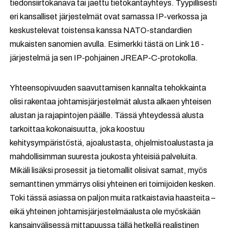
tiedonsiirtokanava tai jaettu tietokantayhteys. Tyypillisesti
eri kansalliset järjestelmät ovat samassa IP-verkossa ja
keskustelevat toistensa kanssa NATO-standardien
mukaisten sanomien avulla. Esimerkki tästä on Link 16 -
järjestelmä ja sen IP-pohjainen JREAP-C-protokolla.
Yhteensopivuuden saavuttamisen kannalta tehokkainta
olisi rakentaa johtamisjärjestelmät alusta alkaen yhteisen
alustan ja rajapintojen päälle. Tässä yhteydessä alusta
tarkoittaa kokonaisuutta, joka koostuu
kehitysympäristöstä, ajoalustasta, ohjelmistoalustasta ja
mahdollisimman suuresta joukosta yhteisiä palveluita.
Mikäli lisäksi prosessit ja tietomallit olisivat samat, myös
semanttinen ymmärrys olisi yhteinen eri toimijoiden kesken.
Toki tässä asiassa on paljon muita ratkaistavia haasteita –
eikä yhteinen johtamisjärjestelmäalusta ole myöskään
kansainvälisessä mittapuussa tällä hetkellä realistinen