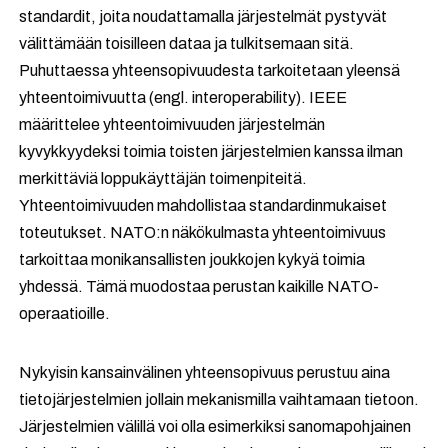
standardit, joita noudattamalla järjestelmät pystyvät
välittämään toisilleen dataa ja tulkitsemaan sitä.
Puhuttaessa yhteensopivuudesta tarkoitetaan yleensä
yhteentoimivuutta (engl. interoperability). IEEE
määrittelee yhteentoimivuuden järjestelmän
kyvykkyydeksi toimia toisten järjestelmien kanssa ilman
merkittäviä loppukäyttäjän toimenpiteitä.
Yhteentoimivuuden mahdollistaa standardinmukaiset
toteutukset. NATO:n näkökulmasta yhteentoimivuus
tarkoittaa monikansallisten joukkojen kykyä toimia
yhdessä. Tämä muodostaa perustan kaikille NATO-
operaatioille.
Nykyisin kansainvälinen yhteensopivuus perustuu aina
tietojärjestelmien jollain mekanismilla vaihtamaan tietoon.
Järjestelmien välillä voi olla esimerkiksi sanomapohjainen