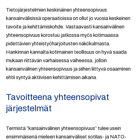
Tietojärjestelmien keskinäinen yhteensopivuus
kansainvälisissä operaatioissa on ollut jo vuosia keskeinen
tavoite ja kehittämiskohde. Vastaavasti kansainvälinen
yhteensopivuus korostuu jatkossa myös kotimaassa
pidettävien yhteistyöharjoitusten näkökulmasta.
Hankinnan kannalta kotimainen teollisuus on hyvä saada
mukaan riittävän varhaisessa vaiheessa, jolloin
kansainvälinen yhteensopivuus ja siihen liittyvä osaaminen
ehtii syntyä aktiivisen kehittämisen aikana.
Tavoitteena yhteensopivat
järjestelmät
Termistä ”kansainvälinen yhteensopivuus” tulee usein
ensimmäisenä mieleen kansainväliset sotilas- ja NATO-