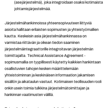
(asejärjestelmä), joka integroidaan osaksi kotimaista
johtamisjärjestelmää.
Järjestelmähankinnoissa yhteensopivuuteen liittyviä
asioita hallitaan erilaisten sopimusten ja yhteistyömallien
kautta. Keskeisin asia järjestelmähankinnassa on
varmistaa riittävän ja oikean tiedon saaminen
järjestelmäintegraattorille integroitavan järjestelmän
toimittajalta. Technical Assistance Agreement -
sopimusmallia on tyypillisesti käytetty kaikkien hankintaan
osallistuvien tahojen kesken määrittelemään
yhteistoiminnan ja keskinäisen informaation jakamisen
sisällön ja aikataulun vastuut. Kotimaisen teollisuuden rooli
onkin usein toimia tulkkina järjestelmätoimittajan ja
hankinnan vaatimusten välillä.