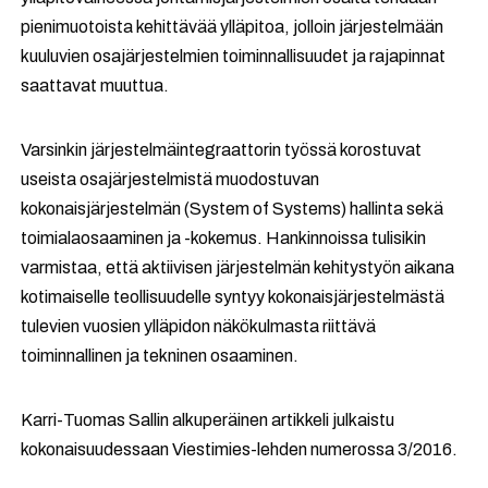
pienimuotoista kehittävää ylläpitoa, jolloin järjestelmään
kuuluvien osajärjestelmien toiminnallisuudet ja rajapinnat
saattavat muuttua.
Varsinkin järjestelmäintegraattorin työssä korostuvat
useista osajärjestelmistä muodostuvan
kokonaisjärjestelmän (System of Systems) hallinta sekä
toimialaosaaminen ja -kokemus. Hankinnoissa tulisikin
varmistaa, että aktiivisen järjestelmän kehitystyön aikana
kotimaiselle teollisuudelle syntyy kokonaisjärjestelmästä
tulevien vuosien ylläpidon näkökulmasta riittävä
toiminnallinen ja tekninen osaaminen.
Karri-Tuomas Sallin alkuperäinen artikkeli julkaistu
kokonaisuudessaan Viestimies-lehden numerossa 3/2016.