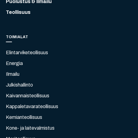
Puolustus & Ilmailu
Teollisuus
TOIMIALAT
Elintarviketeollisuus
Energia
Ilmailu
Julkishallinto
Kaivannaisteollisuus
Kappaletavarateollisuus
Kemianteollisuus
Kone- ja laitevalmistus