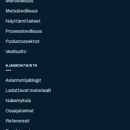
Meriteollisuus
Metsäteollisuus
Näyttämötaiteet
Prosessiteollisuus
Puolustussektori
Vesihuolto
AJANKOHTAISTA
Asiantuntijablogit
Ladattavat materiaalit
Näkemyksiä
Osaajatarinat
Referenssit