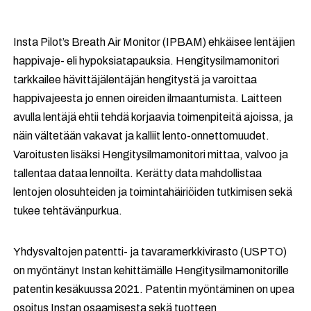
Insta Pilot’s Breath Air Monitor (IPBAM) ehkäisee lentäjien
happivaje- eli hypoksiatapauksia. Hengitysilmamonitori
tarkkailee hävittäjälentäjän hengitystä ja varoittaa
happivajeesta jo ennen oireiden ilmaantumista. Laitteen
avulla lentäjä ehtii tehdä korjaavia toimenpiteitä ajoissa, ja
näin vältetään vakavat ja kalliit lento-onnettomuudet.
Varoitusten lisäksi Hengitysilmamonitori mittaa, valvoo ja
tallentaa dataa lennoilta. Kerätty data mahdollistaa
lentojen olosuhteiden ja toimintahäiriöiden tutkimisen sekä
tukee tehtävänpurkua.
Yhdysvaltojen patentti- ja tavaramerkkivirasto (USPTO)
on myöntänyt Instan kehittämälle Hengitysilmamonitorille
patentin kesäkuussa 2021. Patentin myöntäminen on upea
osoitus Instan osaamisesta sekä tuotteen