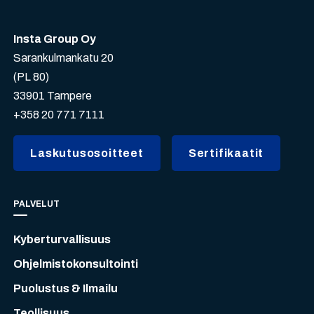
Insta Group Oy
Sarankulmankatu 20
(PL 80)
33901 Tampere
+358 20 771 7111
Laskutusosoitteet
Sertifikaatit
PALVELUT
Kyberturvallisuus
Ohjelmistokonsultointi
Puolustus & Ilmailu
Teollisuus