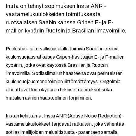
Insta on tehnyt sopimuksen Insta ANR -
vastamelukuulokkeiden toimituksesta
ruotsalaisen Saabin kanssa Gripen E- ja F-
mallien kypäriin Ruotsin ja Brasilian ilmavoimille.
Puolustus- ja turvallisuusalalla toimiva Saab on etsinyt
kuulonsuojausratkaisua Gripen-hävittäjän E- ja F-mallien
kypäriin, jotka ovat käytössä Brasilian ja Ruotsin
ilmavoimilla. Sotilasilmailun haasteena ovat perinteisten
kuulonsuojausmenetelmien riittämättömyys. Ongelmia
aiheuttavat lentokypärän tekniset rajoitukset sekä
matalien äänien haasteellinen torjuminen.
Instan kehittämät Insta ANR (Active Noise Reduction) -
vastamelukuulokkeet tarjoavat ratkaisun, joka vähentää
sotilasilmailijoiden melualtistusta - parantaen samalla