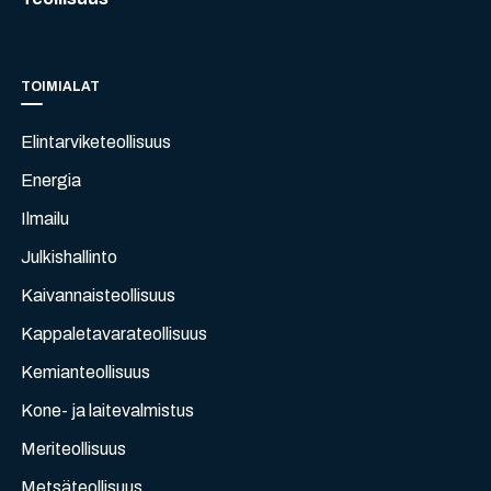
TOIMIALAT
Elintarviketeollisuus
Energia
Ilmailu
Julkishallinto
Kaivannaisteollisuus
Kappaletavarateollisuus
Kemianteollisuus
Kone- ja laitevalmistus
Meriteollisuus
Metsäteollisuus