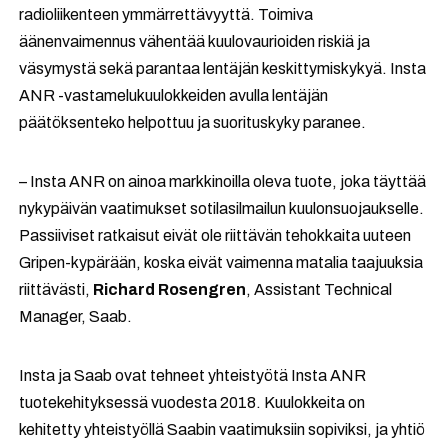
radioliikenteen ymmärrettävyyttä. Toimiva
äänenvaimennus vähentää kuulovaurioiden riskiä ja
väsymystä sekä parantaa lentäjän keskittymiskykyä. Insta
ANR -vastamelukuulokkeiden avulla lentäjän
päätöksenteko helpottuu ja suorituskyky paranee.
– Insta ANR on ainoa markkinoilla oleva tuote, joka täyttää
nykypäivän vaatimukset sotilasilmailun kuulonsuojaukselle.
Passiiviset ratkaisut eivät ole riittävän tehokkaita uuteen
Gripen-kypärään, koska eivät vaimenna matalia taajuuksia
riittävästi,
Richard Rosengren
, Assistant Technical
Manager, Saab.
Insta ja Saab ovat tehneet yhteistyötä Insta ANR
tuotekehityksessä vuodesta 2018. Kuulokkeita on
kehitetty yhteistyöllä Saabin vaatimuksiin sopiviksi, ja yhtiö