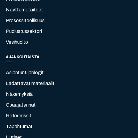
Näyttämötaiteet
Prosessiteollisuus
Puolustussektori
Vesihuolto
AJANKOHTAISTA
Asiantuntijablogit
Ladattavat materiaalit
Näkemyksiä
Osaajatarinat
Referenssit
Tapahtumat
Uutiset