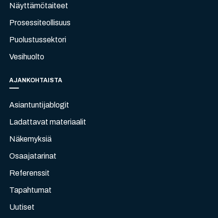
Näyttämötaiteet
Prosessiteollisuus
Puolustussektori
Vesihuolto
AJANKOHTAISTA
Asiantuntijablogit
Ladattavat materiaalit
Näkemyksiä
Osaajatarinat
Referenssit
Tapahtumat
Uutiset