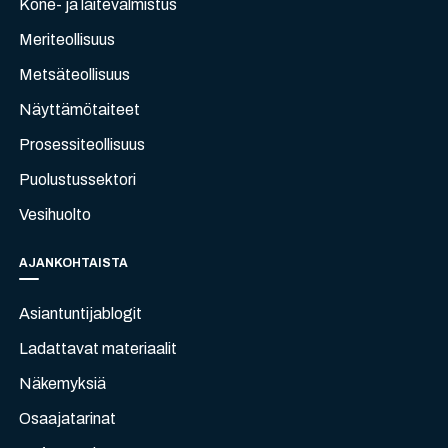
Kone- ja laitevalmistus
Meriteollisuus
Metsäteollisuus
Näyttämötaiteet
Prosessiteollisuus
Puolustussektori
Vesihuolto
AJANKOHTAISTA
Asiantuntijablogit
Ladattavat materiaalit
Näkemyksiä
Osaajatarinat