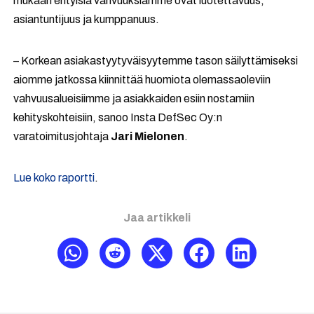
mukaan erityisiä vahvuuksiamme ovat luotettavuus,
asiantuntijuus ja kumppanuus.
– Korkean asiakastyytyväisyytemme tason säilyttämiseksi
aiomme jatkossa kiinnittää huomiota olemassaoleviin
vahvuusalueisiimme ja asiakkaiden esiin nostamiin
kehityskohteisiin, sanoo Insta DefSec Oy:n
varatoimitusjohtaja
Jari Mielonen
.
Lue koko raportti
.
Jaa artikkeli