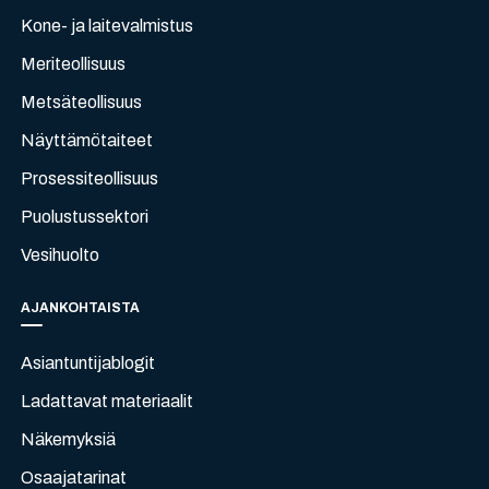
Kone- ja laitevalmistus
Meriteollisuus
Metsäteollisuus
Näyttämötaiteet
Prosessiteollisuus
Puolustussektori
Vesihuolto
AJANKOHTAISTA
Asiantuntijablogit
Ladattavat materiaalit
Näkemyksiä
Osaajatarinat