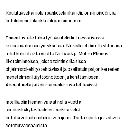
Koulutukseltani olen sähkötekniikan diplomi-insinööri, ja
tietoliikennetekniikka oli pääaineenani.
Ennen Installe tuloa työskentelin kolmessa isossa
kansainvälisessä yrityksessä. Nokialla ehdin olla yhteensä
reilut kolmetoista vuotta Network ja Mobile Phones -
liiketoiminnoissa, joissa toimin erilaisissa
ohjelmistokehitystehtävissä ja osallistuin paljon ketterien
menetelmien käyttöönottoon ja kehittämiseen.
Accenturella jatkoin samanlaisissa tehtävissä.
Intelillä olin hieman vajaat neljä vuotta,
suorituskykytestauksen parissa sekä
tietoturvatestaustiimin vetäjänä. Tästä ajasta jäi vahvaa
tietoturvaosaamista.