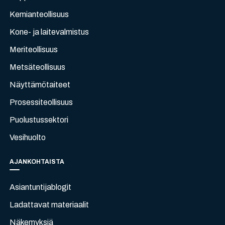
Kemianteollisuus
Kone- ja laitevalmistus
Meriteollisuus
Metsäteollisuus
Näyttämötaiteet
Prosessiteollisuus
Puolustussektori
Vesihuolto
AJANKOHTAISTA
Asiantuntijablogit
Ladattavat materiaalit
Näkemyksiä