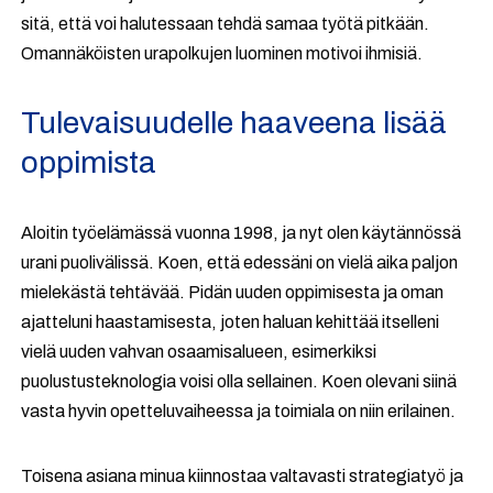
sitä, että voi halutessaan tehdä samaa työtä pitkään.
Omannäköisten urapolkujen luominen motivoi ihmisiä.
Tulevaisuudelle haaveena lisää
oppimista
Aloitin työelämässä vuonna 1998, ja nyt olen käytännössä
urani puolivälissä. Koen, että edessäni on vielä aika paljon
mielekästä tehtävää. Pidän uuden oppimisesta ja oman
ajatteluni haastamisesta, joten haluan kehittää itselleni
vielä uuden vahvan osaamisalueen, esimerkiksi
puolustusteknologia voisi olla sellainen. Koen olevani siinä
vasta hyvin opetteluvaiheessa ja toimiala on niin erilainen.
Toisena asiana minua kiinnostaa valtavasti strategiatyö ja