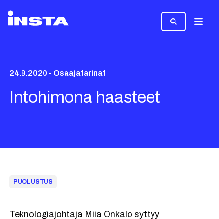
Valikk
24.9.2020 - Osaajatarinat
Intohimona haasteet
PUOLUSTUS
Teknologiajohtaja Miia Onkalo syttyy