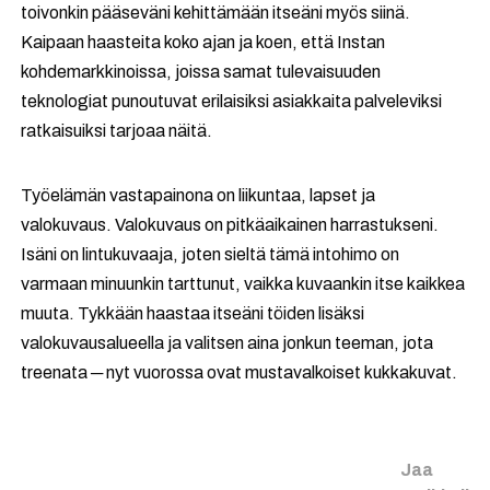
toivonkin pääseväni kehittämään itseäni myös siinä.
Kaipaan haasteita koko ajan ja koen, että Instan
kohdemarkkinoissa, joissa samat tulevaisuuden
teknologiat punoutuvat erilaisiksi asiakkaita palveleviksi
ratkaisuiksi tarjoaa näitä.
Työelämän vastapainona on liikuntaa, lapset ja
valokuvaus. Valokuvaus on pitkäaikainen harrastukseni.
Isäni on lintukuvaaja, joten sieltä tämä intohimo on
varmaan minuunkin tarttunut, vaikka kuvaankin itse kaikkea
muuta. Tykkään haastaa itseäni töiden lisäksi
valokuvausalueella ja valitsen aina jonkun teeman, jota
treenata ─ nyt vuorossa ovat mustavalkoiset kukkakuvat.
Jaa