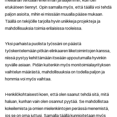
meillähän tehdään enemmän ja laajemmin, kuin olin
etukäteen tiennyt. Opin samalla myös, että täällä voi tehdä
paljon asioita, mihin ei missään muualla pääse mukaan.
Täällä on tekijöille tarjolla hyvin uniikkeja projekteja ja
mahdollisuuksia toimia erilaisissa rooleissa.
Yksi parhaista puolista työssäni on päästä
työskentelemään pitkän elinkaaren liiketoimintojen kanssa,
niissä pystyy kehittämään itseään uppoutumalla hyvinkin
syvälle asiaan. Pidän kuitenkin myös monitoimialayrityksen
vaihtelun määrästä, mahdollisuuksia on todella paljon ja
hommia voi myös vaihtaa.
Henkilökohtaisesti koen, että olen saanut tehdä sitä, mitä
haluan, kunhan vain olen osannut pyytää. Se mahdollistaa
kokeilemista ja omien mielenkiintojen perässä menemistä,
jos se on oma juttusi. Samalla täällä kunnioitetaan myös