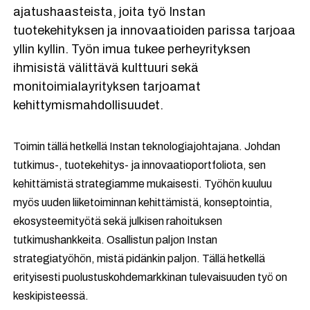
ajatushaasteista, joita työ Instan
tuotekehityksen ja innovaatioiden parissa tarjoaa
yllin kyllin. Työn imua tukee perheyrityksen
ihmisistä välittävä kulttuuri sekä
monitoimialayrityksen tarjoamat
kehittymismahdollisuudet.
Toimin tällä hetkellä Instan teknologiajohtajana. Johdan
tutkimus-, tuotekehitys- ja innovaatioportfoliota, sen
kehittämistä strategiamme mukaisesti. Työhön kuuluu
myös uuden liiketoiminnan kehittämistä, konseptointia,
ekosysteemityötä sekä julkisen rahoituksen
tutkimushankkeita. Osallistun paljon Instan
strategiatyöhön, mistä pidänkin paljon. Tällä hetkellä
erityisesti puolustuskohdemarkkinan tulevaisuuden työ on
keskipisteessä.