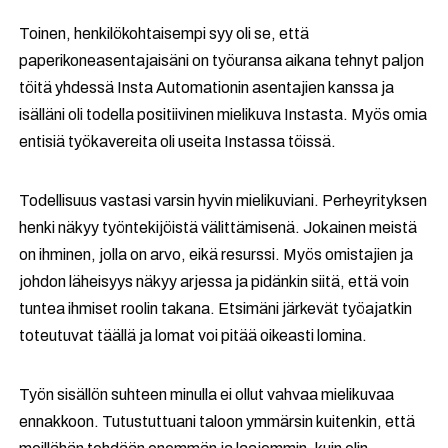
Toinen, henkilökohtaisempi syy oli se, että
paperikoneasentajaisäni on työuransa aikana tehnyt paljon
töitä yhdessä Insta Automationin asentajien kanssa ja
isälläni oli todella positiivinen mielikuva Instasta. Myös omia
entisiä työkavereita oli useita Instassa töissä.
Todellisuus vastasi varsin hyvin mielikuviani. Perheyrityksen
henki näkyy työntekijöistä välittämisenä. Jokainen meistä
on ihminen, jolla on arvo, eikä resurssi. Myös omistajien ja
johdon läheisyys näkyy arjessa ja pidänkin siitä, että voin
tuntea ihmiset roolin takana. Etsimäni järkevät työajatkin
toteutuvat täällä ja lomat voi pitää oikeasti lomina.
Työn sisällön suhteen minulla ei ollut vahvaa mielikuvaa
ennakkoon. Tutustuttuani taloon ymmärsin kuitenkin, että