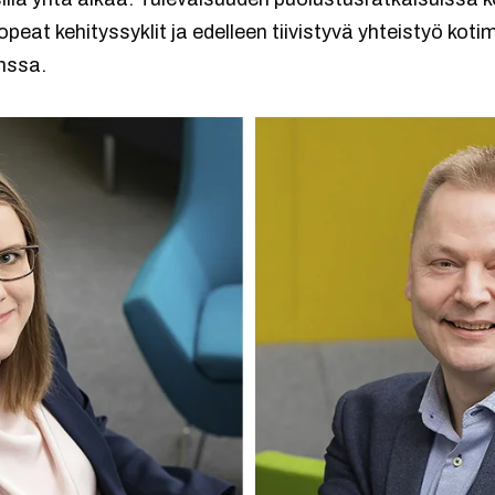
opeat kehityssyklit ja edelleen tiivistyvä yhteistyö kot
nssa.