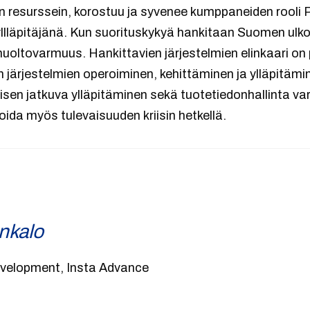
in resurssein, korostuu ja syvenee kumppaneiden rooli
yllläpitäjänä. Kun suorituskykyä hankitaan Suomen ulko
uoltovarmuus. Hankittavien järjestelmien elinkaari on 
järjestelmien operoiminen, kehittäminen ja ylläpitämi
n jatkuva ylläpitäminen sekä tuotetiedonhallinta var
oida myös tulevaisuuden kriisin hetkellä.
nkalo
evelopment, Insta Advance