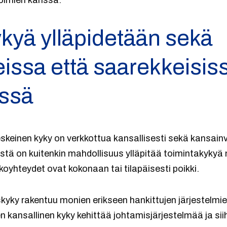
oimien kanssa.
kyä ylläpidetään sekä
issa että saarekkeisis
issä
eskeinen kyky on verkkottua kansallisesti sekä kansainv
eistä on kuitenkin mahdollisuus ylläpitää toimintakyky
oyhteydet ovat kokonaan tai tilapäisesti poikki.
yky rakentuu monien erikseen hankittujen järjestelmi
n kansallinen kyky kehittää johtamisjärjestelmää ja siihe