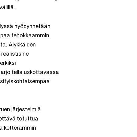
älillä.
ttelyssä hyödynnetään
iempaa tehokkaammin.
ta. Älykkäiden
realistisine
erkiksi
 harjoitella uskottavassa
ksityiskohtaisempaa
tuen järjestelmiä
ettävä totuttua
ia ketterämmin