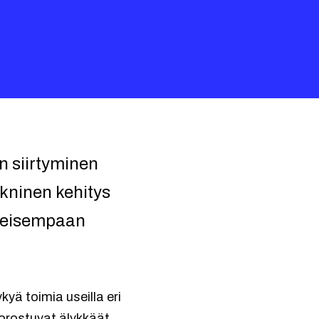
n siirtyminen
ekninen kehitys
tteisempaan
yä toimia useilla eri
korostuvat älykkäät