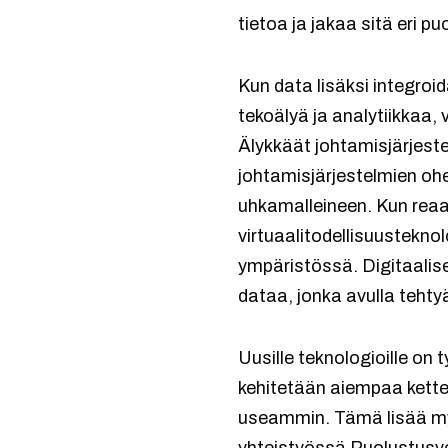
tietoa ja jakaa sitä eri p
Kun data lisäksi integroi
tekoälyä ja analytiikkaa
Älykkäät johtamisjärjest
johtamisjärjestelmien ohe
uhkamalleineen. Kun reaal
virtuaalitodellisuusteknol
ympäristössä. Digitaali
dataa, jonka avulla tehty
Uusille teknologioille on
kehitetään aiempaa kette
useammin. Tämä lisää myö