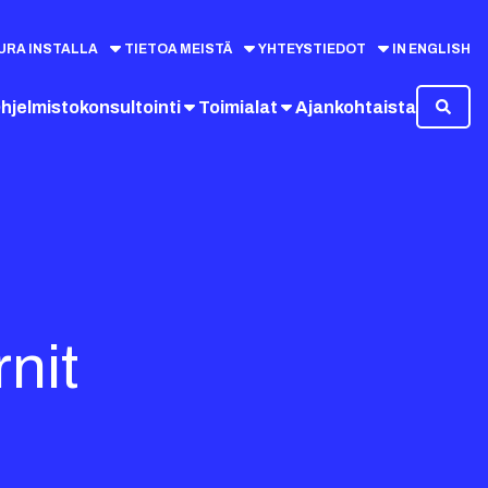
URA INSTALLA
TIETOA MEISTÄ
YHTEYSTIEDOT
IN ENGLISH
hjelmistokonsultointi
Toimialat
Ajankohtaista
nit