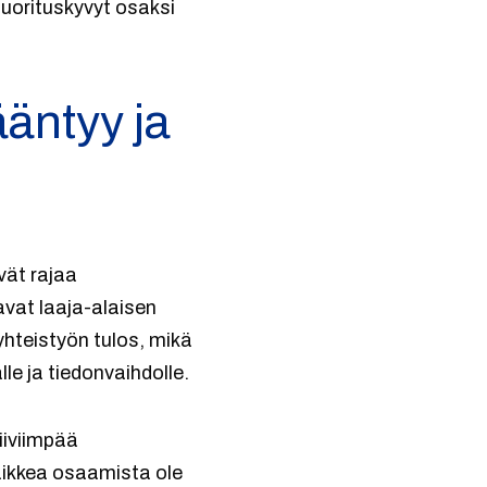
suorituskyvyt osaksi
ääntyy ja
vät rajaa
avat laaja-alaisen
yhteistyön tulos, mikä
le ja tiedonvaihdolle.
iiviimpää
aikkea osaamista ole