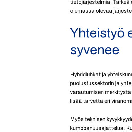
tietojärjestelmiä. Tärkeä
olemassa olevaa järjest
Yhteistyö e
syvenee
Hybridiuhkat ja yhteiskun
puolustussektorin ja yhte
varautumisen merkitystä. 
lisää tarvetta eri viranom
Myös teknisen kyvykkyyde
kumppanuusajattelua. Kun