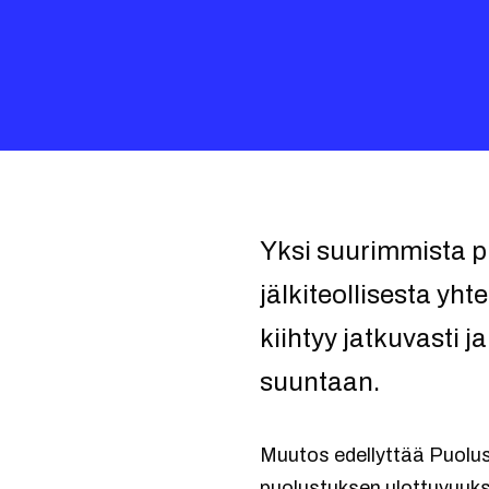
Yksi suurimmista pu
jälkiteollisesta yh
kiihtyy jatkuvasti
suuntaan.
Muutos edellyttää Puolust
puolustuksen ulottuvuuks