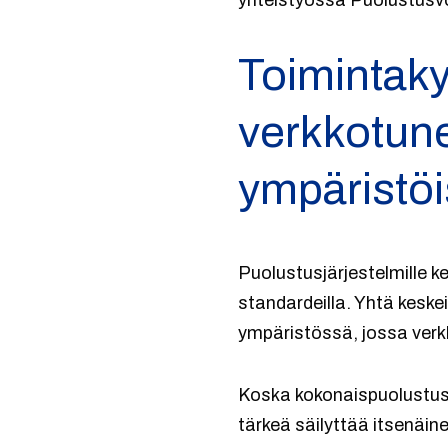
yhteistyössä Puolustusv
Toimintaky
verkkotune
ympäristö
Puolustusjärjestelmille k
standardeilla. Yhtä kesk
ympäristössä, jossa verkk
Koska kokonaispuolustusk
tärkeä säilyttää itsenäine