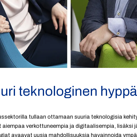
uri teknologinen hypp
ssektorilla tullaan ottamaan suuria teknologisia kehi
 aiempaa verkottuneempia ja digitaalisempia, lisäksi j
giat avaavat uusia mahdollisuuksia havainnoida ympär