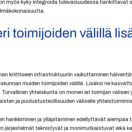
 on myös kyky integroida tulevaisuudessa hankittavat 
elmäkokonaisuutta.
ri toimijoiden välillä lis
nan kriittiseen infrastruktuuriin vaikuttaminen hälventä
iskunnan muiden toimijoiden välillä. Lisäksi ne kasvatt
Turvallinen yhteiskunta on monen eri toimijan välisen 
aisten ja puolustusteollisuuden väliselle yhteistoiminnal
n hankkiminen ja ylläpitäminen edellyttävät aiempaa t
 järjestelmät teknistyvät ja monimutkaistuvat eikä k