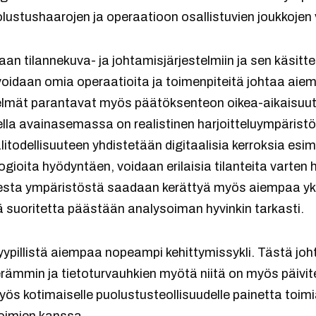
uolustushaarojen ja operaatioon osallistuvien joukkojen v
daan tilannekuva- ja johtamisjärjestelmiin ja sen käsi
, voidaan omia operaatioita ja toimenpiteitä johtaa a
elmät parantavat myös päätöksenteon oikea-aikaisuut
lla avainasemassa on realistinen harjoitteluympäristö 
itodellisuuteen yhdistetään digitaalisia kerroksia esim
ogioita hyödyntäen, voidaan erilaisia tilanteita varten
sesta ympäristöstä saadaan kerättyä myös aiempaa y
ä suoritetta päästään analysoiman hyvinkin tarkasti.
 tyypillistä aiempaa nopeampi kehittymissykli. Tästä joh
rämmin ja tietoturvauhkien myötä niitä on myös päivit
s kotimaiselle puolustusteollisuudelle painetta toim