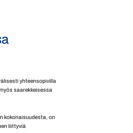
sa
älisesti yhteensopivilla
ä myös saarekkeisessa
en kokonaisuudesta, on
n liittyviä