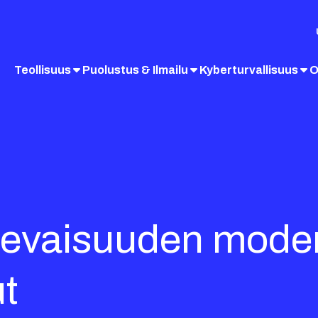
Teollisuus
Puolustus & Ilmailu
Kyberturvallisuus
O
ulevaisuuden moder
t