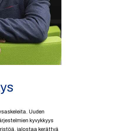
äys
tysaskeleita. Uuden
ärjestelmien kyvykkyys
istöä, jalostaa kerättyä