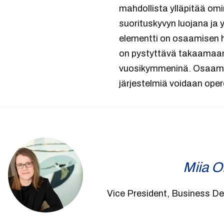
mahdollista ylläpitää om
suorituskyvyn luojana ja 
elementti on osaamisen h
on pystyttävä takaamaan 
vuosikymmeninä. Osaamise
järjestelmiä voidaan oper
Miia O
Vice President, Business D