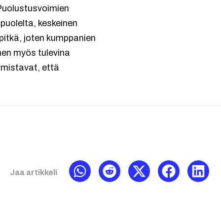
 Puolustusvoimien
puolelta, keskeinen
pitkä, joten kumppanien
nen myös tulevina
mistavat, että
Jaa artikkeli