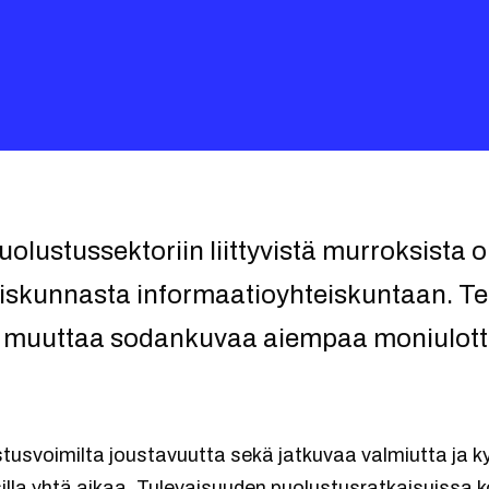
olustussektoriin liittyvistä murroksista o
teiskunnasta informaatioyhteiskuntaan. T
 ja muuttaa sodankuvaa aiempaa moniulo
usvoimilta joustavuutta sekä jatkuvaa valmiutta ja kyk
illa yhtä aikaa. Tulevaisuuden puolustusratkaisuissa 