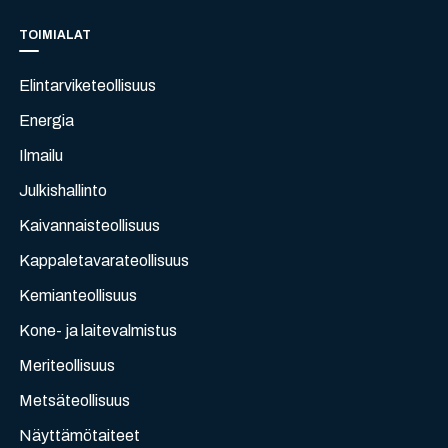
TOIMIALAT
Elintarviketeollisuus
Energia
Ilmailu
Julkishallinto
Kaivannaisteollisuus
Kappaletavarateollisuus
Kemianteollisuus
Kone- ja laitevalmistus
Meriteollisuus
Metsäteollisuus
Näyttämötaiteet