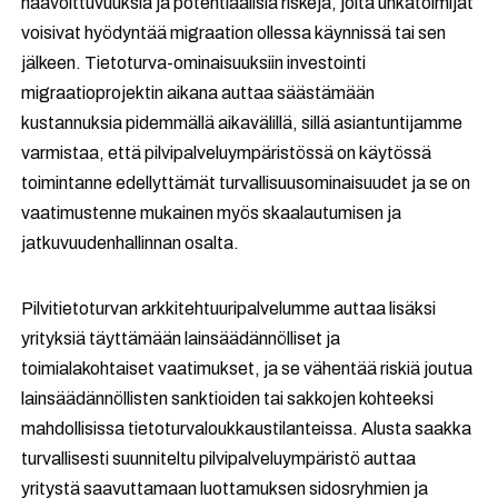
haavoittuvuuksia ja potentiaalisia riskejä, joita uhkatoimijat
voisivat hyödyntää migraation ollessa käynnissä tai sen
jälkeen. Tietoturva-ominaisuuksiin investointi
migraatioprojektin aikana auttaa säästämään
kustannuksia pidemmällä aikavälillä, sillä asiantuntijamme
varmistaa, että pilvipalveluympäristössä on käytössä
toimintanne edellyttämät turvallisuusominaisuudet ja se on
vaatimustenne mukainen myös skaalautumisen ja
jatkuvuudenhallinnan osalta.
Pilvitietoturvan arkkitehtuuripalvelumme auttaa lisäksi
yrityksiä täyttämään lainsäädännölliset ja
toimialakohtaiset vaatimukset, ja se vähentää riskiä joutua
lainsäädännöllisten sanktioiden tai sakkojen kohteeksi
mahdollisissa tietoturvaloukkaustilanteissa. Alusta saakka
turvallisesti suunniteltu pilvipalveluympäristö auttaa
yritystä saavuttamaan luottamuksen sidosryhmien ja