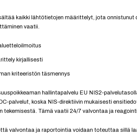
ltää kaikki lähtötietojen määrittelyt, jota onnistunut d
ttäminen vaatii.
luetteloilmoitus
ttely kirjallisesti
man kriteeristön täsmennys
isuuspoikkeaman hallintapalvelu EU NIS2-palvelutasoll
OC-palvelut, koska NIS-direktiivin mukaisesti ensitiedo
n tekemisestä. Tämä vaatii 24/7 valvontaa ja reagoint
tä valvontaa ja raportointia voidaan toteuttaa sillä laaj