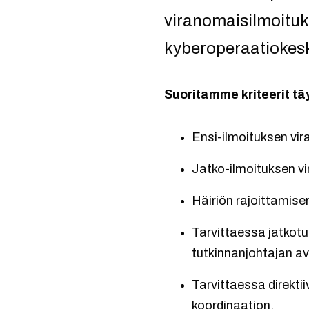
viranomaisilmoituk
kyberoperaatiokesk
Suoritamme kriteerit tä
Ensi-ilmoituksen vir
Jatko-ilmoituksen vi
Häiriön rajoittamisen
Tarvittaessa jatkotu
tutkinnanjohtajan av
Tarvittaessa direktii
koordinaation.