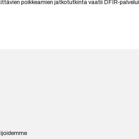
ittävien poikkeamien jatkotutkinta vaatii DFIR-palvelu
ntijoidemme