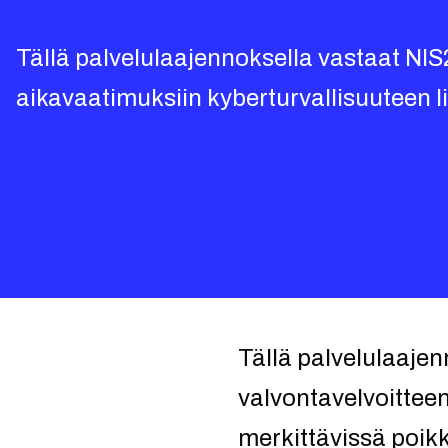
Tällä palvelulaajennoksella vastaat NIS2-
aikavaatimuksiin kyberturvallisuuteen l
Tällä palvelulaajenn
valvontavelvoitteen
merkittävissä poi