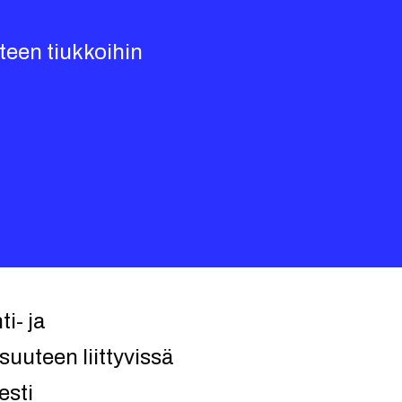
tteen tiukkoihin
i- ja
suuteen liittyvissä
esti