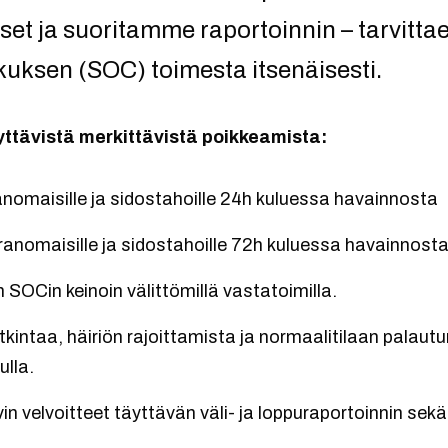
set ja suoritamme raportoinnin – tarvitta
uksen (SOC) toimesta itsenäisesti.
yttävistä merkittävistä poikkeamista:
anomaisille ja sidostahoille 24h kuluessa havainnosta
ranomaisille ja sidostahoille 72h kuluessa havainnost
 SOCin keinoin välittömillä vastatoimilla.
tkintaa, häiriön rajoittamista ja normaalitilaan palau
ulla.
vin velvoitteet täyttävän väli- ja loppuraportoinnin se