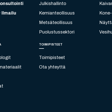
onsultointi
Julkishallinto
Kaiva
 Ilmailu
Kemianteollisuus
Kone- 
Metsäteollisuus
Näytt
Puolustussektori
Vesih
A
TOIMIPISTEET
blogit
Toimipisteet
ateriaalit
Ota yhteyttä
at