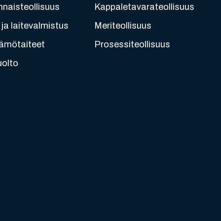
nnaisteollisuus
Kappaletavarateollisuus
ja laitevalmistus
Meriteollisuus
ämötaiteet
Prosessiteollisuus
uolto