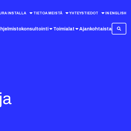
URA INSTALLA
TIETOA MEISTÄ
YHTEYSTIEDOT
IN ENGLISH
hjelmistokonsultointi
Toimialat
Ajankohtaista
ja