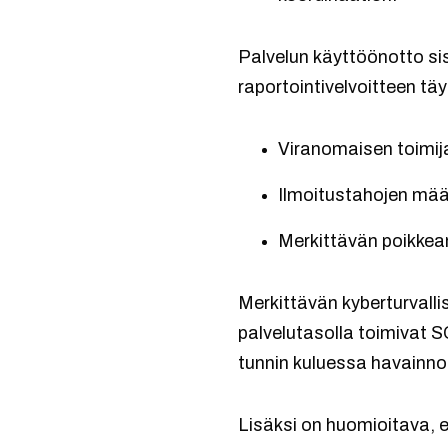
Palvelun käyttöönotto sisä
raportointivelvoitteen täy
Viranomaisen toimija
Ilmoitustahojen määri
Merkittävän poikkea
Merkittävän kyberturvall
palvelutasolla toimivat S
tunnin kuluessa havainno
Lisäksi on huomioitava, et