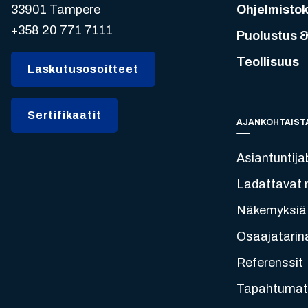
33901 Tampere
Ohjelmistok
+358 20 771 7111
Puolustus &
Teollisuus
Laskutusosoitteet
Sertifikaatit
AJANKOHTAIST
Asiantuntija
Ladattavat m
Näkemyksiä
Osaajatarin
Referenssit
Tapahtumat