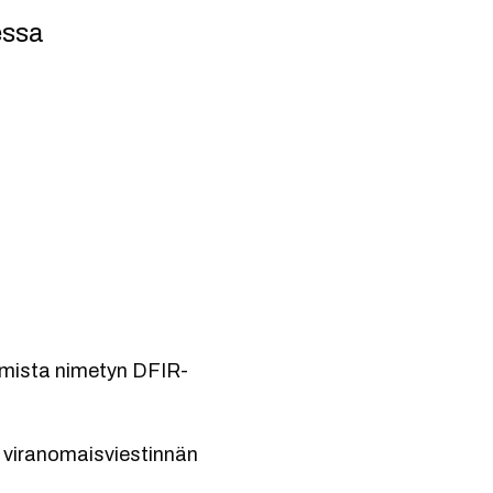
essa
a
tumista nimetyn DFIR-
kä viranomaisviestinnän