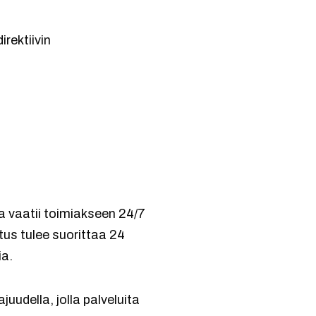
irektiivin
a vaatii toimiakseen 24/7
tus tulee suorittaa 24
ia.
uudella, jolla palveluita