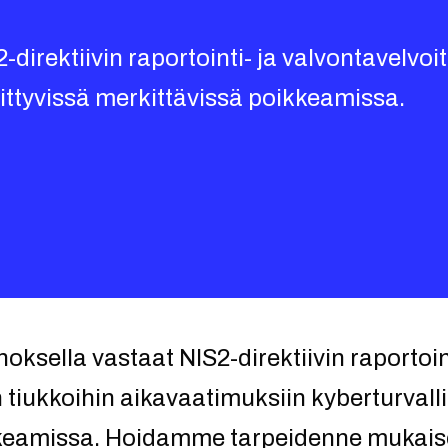
direktiivin raportointi- ja valvontavelvoi
iittyvissä merkittävissä poikkeamissa.
oksella vastaat NIS2-direktiivin raportoint
 tiukkoihin aikavaatimuksiin kyberturvalli
kkeamissa. Hoidamme tarpeidenne mukais