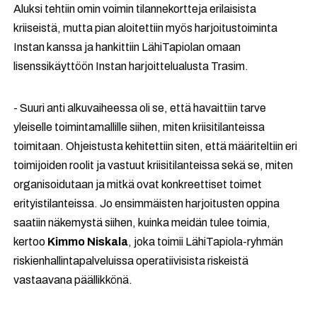
Aluksi tehtiin omin voimin tilannekortteja erilaisista
kriiseistä, mutta pian aloitettiin myös harjoitustoiminta
Instan kanssa ja hankittiin LähiTapiolan omaan
lisenssikäyttöön Instan harjoittelualusta Trasim.
- Suuri anti alkuvaiheessa oli se, että havaittiin tarve
yleiselle toimintamallille siihen, miten kriisitilanteissa
toimitaan. Ohjeistusta kehitettiin siten, että määriteltiin eri
toimijoiden roolit ja vastuut kriisitilanteissa sekä se, miten
organisoidutaan ja mitkä ovat konkreettiset toimet
erityistilanteissa. Jo ensimmäisten harjoitusten oppina
saatiin näkemystä siihen, kuinka meidän tulee toimia,
kertoo
Kimmo Niskala
, joka toimii LähiTapiola-ryhmän
riskienhallintapalveluissa operatiivisista riskeistä
vastaavana päällikkönä.