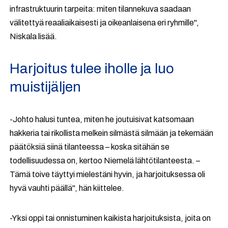
infrastruktuurin tarpeita: miten tilannekuva saadaan
välitettyä reaaliaikaisesti ja oikeanlaisena eri ryhmille",
Niskala lisää.
Harjoitus tulee iholle ja luo
muistijäljen
-J
ohto halusi tuntea, miten he joutuisivat katsomaan
hakkeria tai rikollista melkein silmästä silmään ja tekemään
päätöksiä siinä tilanteessa – koska sitähän se
todellisuudessa on, kertoo Niemelä lähtötilanteesta. –
Tämä toive täyttyi mielestäni hyvin, ja harjoituksessa oli
hyvä vauhti päällä", hän kiittelee.
-
Yksi oppi tai onnistuminen kaikista harjoituksista, joita on