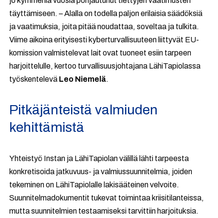
jo kymmeniä vuosia pohjautunut tiettyjen vaatimusten
täyttämiseen. – Alalla on todella paljon erilaisia säädöksiä
ja vaatimuksia, joita pitää noudattaa, soveltaa ja tulkita.
Viime aikoina erityisesti kyberturvallisuuteen liittyvät EU-
komission valmistelevat lait ovat tuoneet esiin tarpeen
harjoittelulle, kertoo turvallisuusjohtajana LähiTapiolassa
työskentelevä
Leo Niemelä
.
Pitkäjänteistä valmiuden
kehittämistä
Yhteistyö Instan ja LähiTapiolan välillä lähti tarpeesta
konkretisoida jatkuvuus- ja valmiussuunnitelmia, joiden
tekeminen on LähiTapiolalle lakisääteinen velvoite.
Suunnitelmadokumentit tukevat toimintaa kriisitilanteissa,
mutta suunnitelmien testaamiseksi tarvittiin harjoituksia.