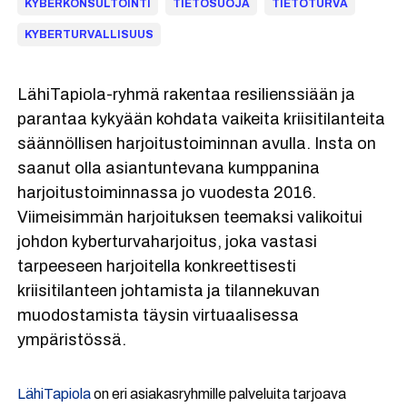
KYBERKONSULTOINTI
TIETOSUOJA
TIETOTURVA
KYBERTURVALLISUUS
LähiTapiola-ryhmä rakentaa resilienssiään ja
parantaa kykyään kohdata vaikeita kriisitilanteita
säännöllisen harjoitustoiminnan avulla. Insta on
saanut olla asiantuntevana kumppanina
harjoitustoiminnassa jo vuodesta 2016.
Viimeisimmän harjoituksen teemaksi valikoitui
johdon kyberturvaharjoitus, joka vastasi
tarpeeseen harjoitella konkreettisesti
kriisitilanteen johtamista ja tilannekuvan
muodostamista täysin virtuaalisessa
ympäristössä.
LähiTapiola
on eri asiakasryhmille palveluita tarjoava