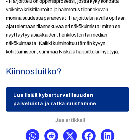
-
Harjoittelu on oppimisprosessi, jossa kyky kohdata
vaikeita kriisitilanteita ja hahmotus tilannekuvan
moninaisuudesta paranevat. Harjoittelun avulla opitaan
ajattelemaan tilannekuvaa eri näkökulmista: miten se
näyttäytyy asiakkaiden, henkilöstön tai median
näkökulmasta. Kaikki kulminoituu tämän kyvyn
kehittämiseen, summaa Niskala harjoittelun hyötyjä.
Kiinnostuitko?
Lue lisää kyberturvallisuuden
palveluista ja ratkaisuistamme
Jaa artikkeli