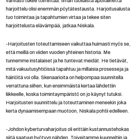
vahvasti tukee toimintaa. Ilman tuollaista apuvälinettä
harjoittelu olisi enemmän pöytätestausta. Harjoitusalusta
tuo toimintaa ja tapahtumien virtaa ja tekee siten
harjoittelusta elävämpää, jatkaa Niskala.
-Harjoitusten toteuttamiseen vaikuttaa huimasti myös se,
että meillä on viiden vuoden yhteinen historia. Me
tunnemme instalaiset ja he tuntevat meidät. He tietävät,
mitä vakuutusyhtiöissä tapahtuu ja millaisia prosesseja ja
häiriöitä voi olla. Skenaarioita on helpompaa suunnitella
verrattuna siihen, kun ensimmäistä kertaa lähdettiin
liikkeelle, koska toimintaympäristö on jo käynyt tutuksi.
Harjoitusten suunnittelu ja toteuttaminen meneekin joka
kerta dynaamisempaan muotoon, Niskala pohtii edelleen.
-Johdon kyberturvaharjoitus oli erittäin kustannustehokas
siitä saatuun hyötyyn nähden. Toiveitamme kuunneltiin ja