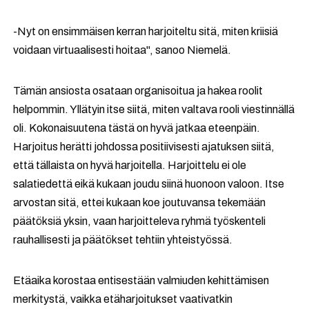
-
Nyt on ensimmäisen kerran harjoiteltu sitä, miten kriisiä
voidaan virtuaalisesti hoitaa", sanoo Niemelä.
Tämän ansiosta osataan organisoitua ja hakea roolit
helpommin. Yllätyin itse siitä, miten valtava rooli viestinnällä
oli. Kokonaisuutena tästä on hyvä jatkaa eteenpäin.
Harjoitus herätti johdossa positiivisesti ajatuksen siitä,
että tällaista on hyvä harjoitella. Harjoittelu ei ole
salatiedettä eikä kukaan joudu siinä huonoon valoon. Itse
arvostan sitä, ettei kukaan koe joutuvansa tekemään
päätöksiä yksin, vaan harjoitteleva ryhmä työskenteli
rauhallisesti ja päätökset tehtiin yhteistyössä.
Etäaika korostaa entisestään valmiuden kehittämisen
merkitystä, vaikka etäharjoitukset vaativatkin