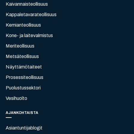
Kaivannaisteollisuus
Kappaletavarateollisuus
Kemianteollisuus
Kone- ja laitevalmistus
Meriteollisuus
Metsäteollisuus
Näyttämötaiteet
Prosessiteollisuus
Puolustussektori
Vesihuolto
AJANKOHTAISTA
Asiantuntijablogit