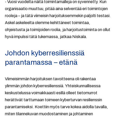
- Vuosi vuodelta näitä toimintamalleja on syvennetty. Kun
organisaatio muuttuu, pitää aina selventää eri toimintojen
rooleja – ja tätä viimeisin harjoituksemmekin paljolti testasi.
Askel askeleelta olemme kehittäneet toimintaa,
ohjeistusta ja toimijoiden roolia, ja harjoitustoiminta on ollut
hyvä impulssi tätä tukemassa, jatkaa Niskala.
Johdon kyberresilienssiä
parantamassa – etänä
Viimeisimmän harjoituksen tavoitteena oli rakentaa
ylimmän johdon kyberresilienssiä. Yhteiskunnallisessa
keskustelussa voimakkaasti esillä olleet tietomurrot
herättivät tarttumaan toimeen kyberturvan resilienssin
parantamiseksi. Koettiin myös tarve kokea aidolla tavalla,
miten tilannekuvan muodostaminen ja johtaminen