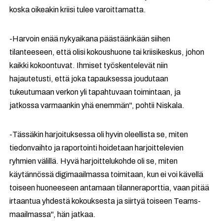
koska oikeakin kriisi tulee varoittamatta.
-
Harvoin enää nykyaikana päästäänkään siihen
tilanteeseen, että olisi kokoushuone tai kriisikeskus, johon
kaikki kokoontuvat. Ihmiset työskentelevät niin
hajautetusti, että joka tapauksessa joudutaan
tukeutumaan verkon yli tapahtuvaan toimintaan, ja
jatkossa varmaankin yhä enemmän", pohtii Niskala.
-
Tässäkin harjoituksessa oli hyvin oleellista se, miten
tiedonvaihto ja raportointi hoidetaan harjoittelevien
ryhmien välillä. Hyvä harjoittelukohde oli se, miten
käytännössä digimaailmassa toimitaan, kun ei voi kävellä
toiseen huoneeseen antamaan tilanneraporttia, vaan pitää
irtaantua yhdestä kokouksesta ja siirtyä toiseen Teams-
maailmassa", hän jatkaa.