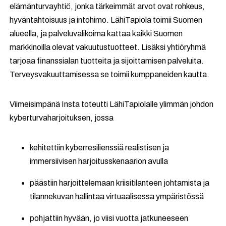
elämänturvayhtiö, jonka tärkeimmät arvot ovat rohkeus,
hyväntahtoisuus ja intohimo. LähiTapiola toimii Suomen
alueella, ja palveluvalikoima kattaa kaikki Suomen
markkinoilla olevat vakuutustuotteet. Lisäksi yhtiöryhmä
tarjoaa finanssialan tuotteita ja sijoittamisen palveluita.
Terveysvakuuttamisessa se toimii kumppaneiden kautta.
Viimeisimpänä Insta toteutti LähiTapiolalle ylimmän johdon
kyberturvaharjoituksen, jossa
kehitettiin kyberresilienssiä realistisen ja
immersiivisen harjoitusskenaarion avulla
päästiin harjoittelemaan kriisitilanteen johtamista ja
tilannekuvan hallintaa virtuaalisessa ympäristössä
pohjattiin hyvään, jo viisi vuotta jatkuneeseen