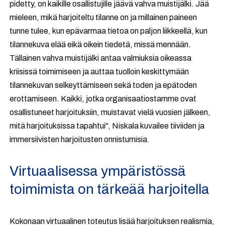
pidetty, on kaikille osallistujille jäävä vahva muistijälki. Jää
mieleen, mikä harjoiteltu tilanne on ja millainen paineen
tunne tulee, kun epävarmaa tietoa on paljon liikkeellä, kun
tilannekuva elää eikä oikein tiedetä, missä mennään.
Tällainen vahva muistijälki antaa valmiuksia oikeassa
kriisissä toimimiseen ja auttaa tuolloin keskittymään
tilannekuvan selkeyttämiseen sekä toden ja epätoden
erottamiseen. Kaikki, jotka organisaatiostamme ovat
osallistuneet harjoituksiin, muistavat vielä vuosien jälkeen,
mitä harjoituksissa tapahtui", Niskala kuvailee tiiviiden ja
immersiivisten harjoitusten onnistumisia.
Virtuaalisessa ympäristössä
toimimista on tärkeää harjoitella
Kokonaan virtuaalinen toteutus lisää harjoituksen realismia,