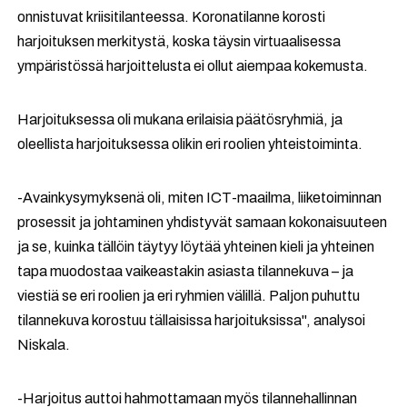
onnistuvat kriisitilanteessa. Koronatilanne korosti
harjoituksen merkitystä, koska täysin virtuaalisessa
ympäristössä harjoittelusta ei ollut aiempaa kokemusta.
Harjoituksessa oli mukana erilaisia päätösryhmiä, ja
oleellista harjoituksessa olikin eri roolien yhteistoiminta.
-
Avainkysymyksenä oli, miten ICT-maailma, liiketoiminnan
prosessit ja johtaminen yhdistyvät samaan kokonaisuuteen
ja se, kuinka tällöin täytyy löytää yhteinen kieli ja yhteinen
tapa muodostaa vaikeastakin asiasta tilannekuva – ja
viestiä se eri roolien ja eri ryhmien välillä. Paljon puhuttu
tilannekuva korostuu tällaisissa harjoituksissa", analysoi
Niskala.
-
Harjoitus auttoi hahmottamaan myös tilannehallinnan