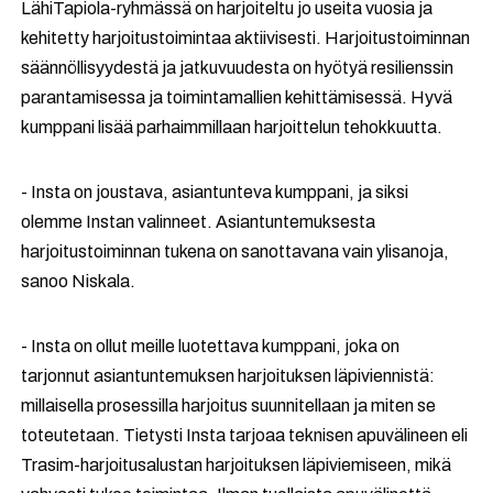
LähiTapiola-ryhmässä on harjoiteltu jo useita vuosia ja
kehitetty harjoitustoimintaa aktiivisesti. Harjoitustoiminnan
säännöllisyydestä ja jatkuvuudesta on hyötyä resilienssin
parantamisessa ja toimintamallien kehittämisessä. Hyvä
kumppani lisää parhaimmillaan harjoittelun tehokkuutta.
- Insta on joustava, asiantunteva kumppani, ja siksi
olemme Instan valinneet. Asiantuntemuksesta
harjoitustoiminnan tukena on sanottavana vain ylisanoja,
sanoo Niskala.
- Insta on ollut meille luotettava kumppani, joka on
tarjonnut asiantuntemuksen harjoituksen läpiviennistä:
millaisella prosessilla harjoitus suunnitellaan ja miten se
toteutetaan. Tietysti Insta tarjoaa teknisen apuvälineen eli
Trasim-harjoitusalustan harjoituksen läpiviemiseen, mikä