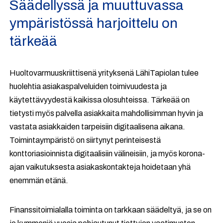
Säädellyssä ja muuttuvassa
ympäristössä harjoittelu on
tärkeää
Huoltovarmuuskriittisenä yrityksenä LähiTapiolan tulee
huolehtia asiakaspalveluiden toimivuudesta ja
käytettävyydestä kaikissa olosuhteissa. Tärkeää on
tietysti myös palvella asiakkaita mahdollisimman hyvin ja
vastata asiakkaiden tarpeisiin digitaalisena aikana.
Toimintaympäristö on siirtynyt perinteisestä
konttoriasioinnista digitaalisiin välineisiin, ja myös korona-
ajan vaikutuksesta asiakaskontakteja hoidetaan yhä
enemmän etänä.
Finanssitoimialalla toiminta on tarkkaan säädeltyä, ja se on