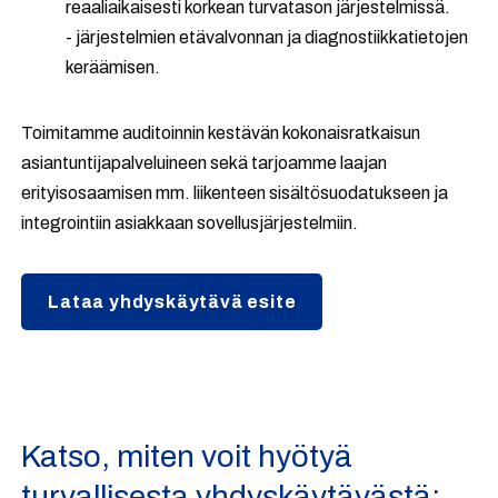
reaaliaikaisesti korkean turvatason järjestelmissä.
- järjestelmien etävalvonnan ja diagnostiikkatietojen
keräämisen.
Toimitamme auditoinnin kestävän kokonaisratkaisun
asiantuntijapalveluineen sekä tarjoamme laajan
erityisosaamisen mm. liikenteen sisältösuodatukseen ja
integrointiin asiakkaan sovellusjärjestelmiin.
Lataa yhdyskäytävä esite
Katso, miten voit hyötyä
turvallisesta yhdyskäytävästä: