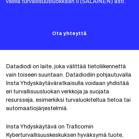
välillä turvallisuusluokkaan II (SALAINEN) asti.
Ota yhteyttä
Datadiodi on laite, joka välittää tietoliikennettä
vain toiseen suuntaan. Datadiodiin pohjautuvalla
Insta Yhdyskäytäväratkaisulla voidaan yhdistää
eri turvallisuusluokan verkkoja ja suojata
resursseja, esimerkiksi turvaluokiteltua tietoa tai
automaatiojärjestelmiä.
Insta Yhdyskäytävä on Traficomin
Kyberturvallisuuskeskuksen hyväksymä tuote,