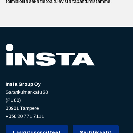
toimialoilta sekä tietoa tulevista tapahtumistamme.
Insta Group Oy
Sarankulmankatu 20
(PL 80)
33901 Tampere
+358 20 771 7111
Laskutusosoitteet
Sertifikaatit