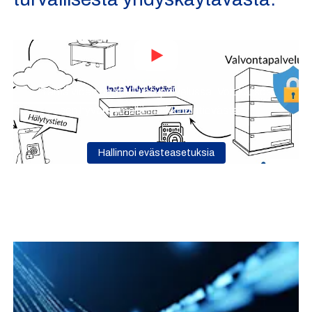
Tämä video on YouTube-palvelussa. Voit katsoa
sen hyväksymällä markkinointievästeet.
Hallinnoi evästeasetuksia