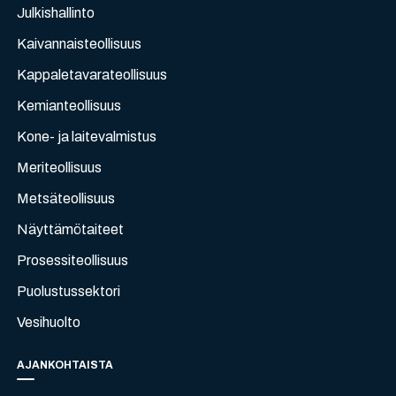
Julkishallinto
Kaivannaisteollisuus
Kappaletavarateollisuus
Kemianteollisuus
Kone- ja laitevalmistus
Meriteollisuus
Metsäteollisuus
Näyttämötaiteet
Prosessiteollisuus
Puolustussektori
Vesihuolto
AJANKOHTAISTA