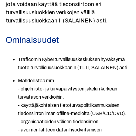
jota voidaan käyttää tiedonsiirtoon eri
turvallisuusluokkien verkkojen välillä
turvallisuusluokkaan II (SALAINEN) asti.
Ominaisuudet
Traficomin Kyberturvallisuuskeskuksen hyväksymä
tuote turvallisuusluokkaan II (TL II, SALAINEN) asti
Mahdollistaa mm.
- ohjelmisto- ja turvapäivitysten jakelun korkean
turvatason verkkoihin.
- käyttäjäkohtaisen tietoturvapolitiikanmukaisen
tiedonsiirron ilman offline-medioita (USB/CD/DVD).
- organisaatioiden välisen tiedonsiirron.
- avoimen lähteen datan hyödyntämisen