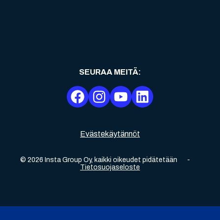
SEURAA MEITÄ
:
Evästekäytännöt
©
2026
Insta Group Oy,
kaikki oikeudet pidätetään
-
Tietosuojaseloste