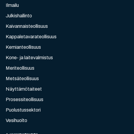
Ilmailu
Julkishallinto
Kaivannaisteollisuus
Kappaletavarateollisuus
Kemianteollisuus
Kone- ja laitevalmistus
Meriteollisuus
Metsäteollisuus
Näyttämötaiteet
Prosessiteollisuus
Puolustussektori
Vesihuolto