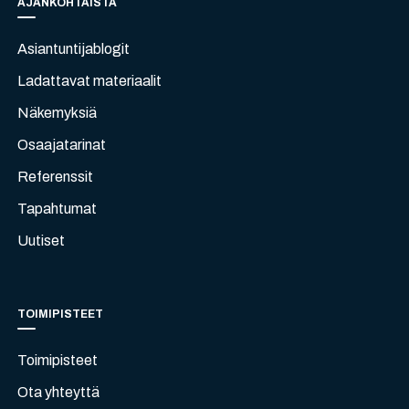
AJANKOHTAISTA
Asiantuntijablogit
Ladattavat materiaalit
Näkemyksiä
Osaajatarinat
Referenssit
Tapahtumat
Uutiset
TOIMIPISTEET
Toimipisteet
Ota yhteyttä