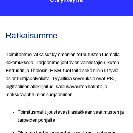
Ota yhteyttä
Ratkaisumme
Toimitamme ratkaisut kymmenien toteutusten tuomalla
kokemuksella.
Tarjoamme johtavien valmistajien, kuten
Entrustin ja Thalesin, HSM-tuotteita sekä niihin liittyviä
asiantuntijapalveluita. Tyypillisiä sovelluksia ovat PKI,
digitaalinen allekirjoitus, salausavainten hallinta ja
maksutapahtumien suojaaminen.
Toimitusmallit joustavasti asiakkaan vaatimusten ja
tarpeiden pohjalta
Olemme tuoteriippumaton toimittaja – autamme