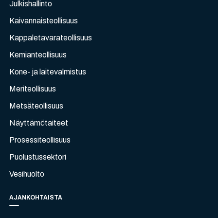
Julkishallinto
Kaivannaisteollisuus
Kappaletavarateollisuus
Kemianteollisuus
Kone- ja laitevalmistus
Meriteollisuus
Metsäteollisuus
Näyttämötaiteet
Prosessiteollisuus
Puolustussektori
Vesihuolto
AJANKOHTAISTA