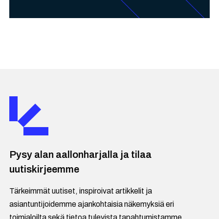
Pysy alan aallonharjalla ja tilaa
uutiskirjeemme
Tärkeimmät uutiset, inspiroivat artikkelit ja
asiantuntijoidemme ajankohtaisia näkemyksiä eri
toimialoilta sekä tietoa tulevista tapahtumistamme.