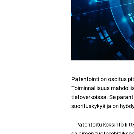
Patentointi on osoitus p
Toiminnallisuus mahdolli
tietoverkoissa. Se parant
suorituskykyä ja on hyödy
– Patentoitu keksintö li
salaimen tuotekehityksee