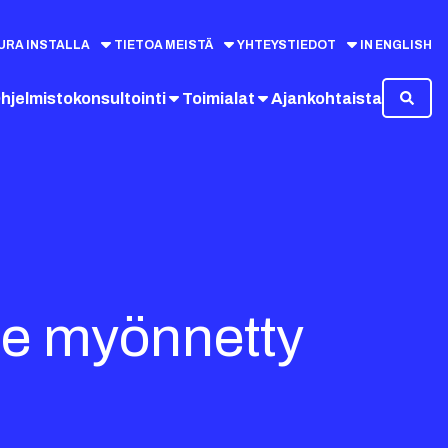
URA INSTALLA
TIETOA MEISTÄ
YHTEYSTIEDOT
IN ENGLISH
hjelmistokonsultointi
Toimialat
Ajankohtaista
lle myönnetty