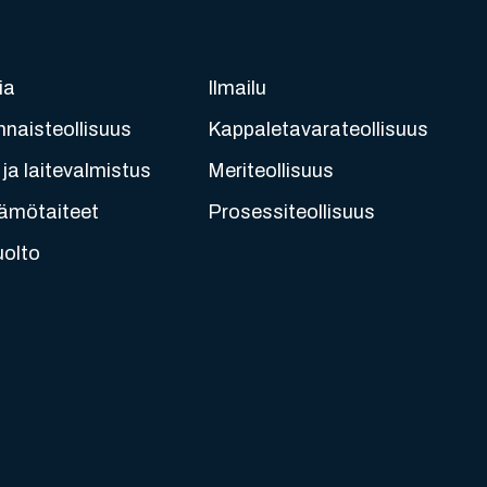
ia
Ilmailu
nnaisteollisuus
Kappaletavarateollisuus
ja laitevalmistus
Meriteollisuus
ämötaiteet
Prosessiteollisuus
uolto