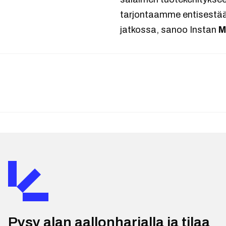
tarjontaamme entisestään
jatkossa, sanoo Instan
M
Pysy alan aallonharjalla ja tilaa