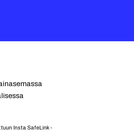
avainasemassa
lisessa
ttuun Insta SafeLink -