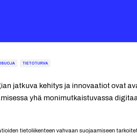
OSUOJA
TIETOTURVA
gian jatkuva kehitys ja innovaatiot ovat 
amisessa yhä monimutkaistuvassa digitaa
atioiden tietoliikenteen vahvaan suojaamiseen tarkoite