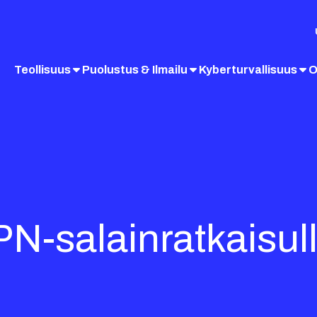
Teollisuus
Puolustus & Ilmailu
Kyberturvallisuus
O
VPN-salainratkaisu