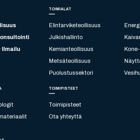
TOIMIALAT
lisuus
Elintarviketeollisuus
Energ
onsultointi
Julkishallinto
Kaiva
 Ilmailu
Kemianteollisuus
Kone- 
Metsäteollisuus
Näytt
Puolustussektori
Vesih
A
TOIMIPISTEET
blogit
Toimipisteet
ateriaalit
Ota yhteyttä