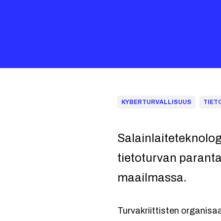
KYBERTURVALLISUUS
TIET
Salainlaiteteknolo
tietoturvan parant
maailmassa.
Turvakriittisten organisa