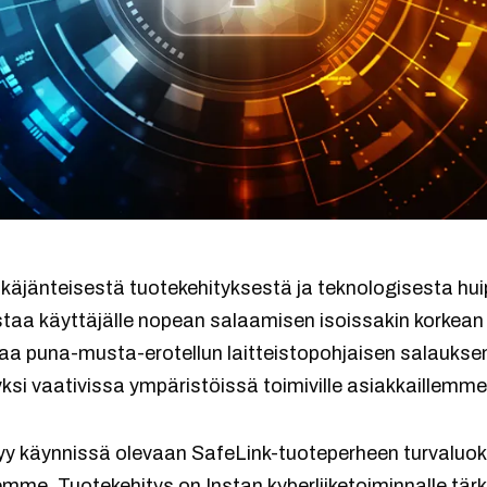
itkäjänteisestä tuotekehityksestä ja teknologisesta h
staa käyttäjälle nopean salaamisen isoissakin korkean
aa puna-musta-erotellun laitteistopohjaisen salauksen 
ksi vaativissa ympäristöissä toimiville asiakkaillemme
ittyy käynnissä olevaan SafeLink-tuoteperheen turvalu
mme. Tuotekehitys on Instan kyberliiketoiminnalle tär