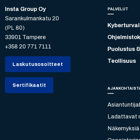
Insta Group Oy
PALVELUT
Sarankulmankatu 20
Kyberturval
(PL 80)
33901 Tampere
Ohjelmistok
+358 20 771 7111
Puolustus &
Teollisuus
Laskutusosoitteet
Sertifikaatit
AJANKOHTAIST
Asiantuntija
Ladattavat m
Näkemyksiä