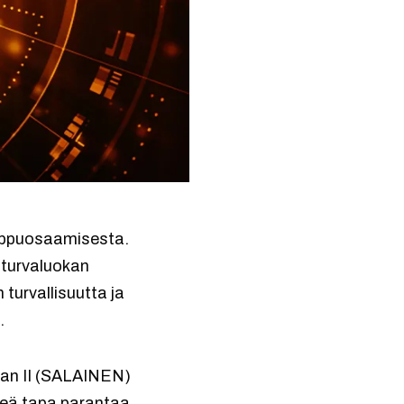
uippuosaamisesta.
 turvaluokan
turvallisuutta ja
.
okan II (SALAINEN)
keä tapa parantaa