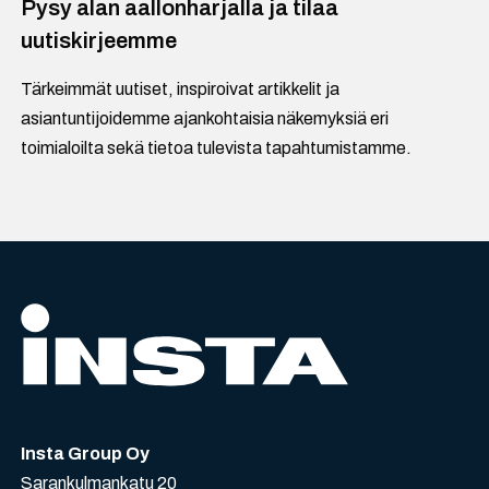
Pysy alan aallonharjalla ja tilaa
uutiskirjeemme
Tärkeimmät uutiset, inspiroivat artikkelit ja
asiantuntijoidemme ajankohtaisia näkemyksiä eri
toimialoilta sekä tietoa tulevista tapahtumistamme.
Insta Group Oy
Sarankulmankatu 20