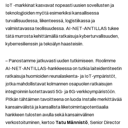
IoT -markkinat kasvavat nopeasti uusien sovellusten ja
teknologioiden myötä esimerkiksi kansallisessa
turvallisuudessa, liikenteessä, logistiikassa ja
valmistavassa teollisuudessa. AI-NET-ANTILLAS tukee
tätä murrosta kehittämällä ratkaisuja kyberturvallisuuden,
kyberresilienssin ja tekoälyn haasteisiin.
– Panostamme jatkuvasti uuden tutkimiseen. Roolimme
AI-NET-ANTILLAS-hankkeessa on tutkia laiteidentiteetin
ratkaisuja huomioiden reunalaskenta- ja IoT-ympäristöt,
jotka mahdollistavat kolmannen osapuolen ratkaisujen
integroinnin luotettavasti 5G- ja 6G-verkkoympäristöön.
Pitkän tähtäimen tavoitteena on luoda Installe merkittävää
kansainvälistä ja kansallista liiketoimintapotentiaalia
hankkeen tulosten avulla sekä kansainvälinen
verkostoituminen, kertoo
Tatu Männistö
, Senior Director