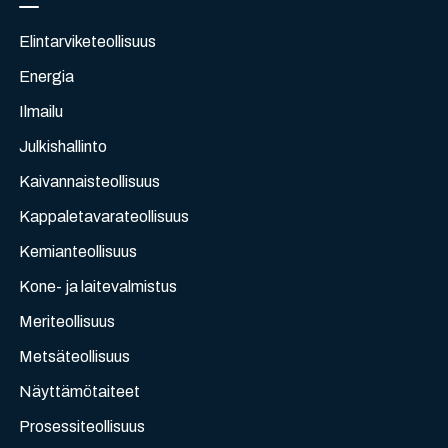
Elintarviketeollisuus
Energia
Ilmailu
Julkishallinto
Kaivannaisteollisuus
Kappaletavarateollisuus
Kemianteollisuus
Kone- ja laitevalmistus
Meriteollisuus
Metsäteollisuus
Näyttämötaiteet
Prosessiteollisuus