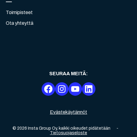
Toimipisteet
Ota yhteyttä
SEURAA MEITÄ
:
Evästekäytännöt
©
2026
Insta Group Oy,
kaikki oikeudet pidätetään
-
Tietosuojaseloste