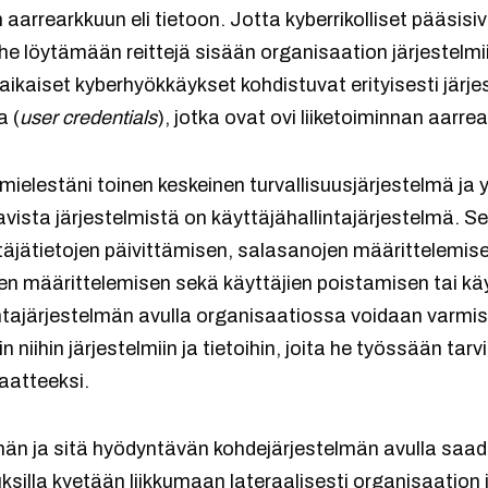
n aarrearkkuun eli tietoon. Jotta kyberrikolliset pääsis
e löytämään reittejä sisään organisaation järjestelmii
ikaiset kyberhyökkäykset kohdistuvat erityisesti järjes
a (
user credentials
), jotka ovat ovi liiketoiminnan aarre
 mielestäni toinen keskeinen turvallisuusjärjestelmä ja 
tavista järjestelmistä on käyttäjähallintajärjestelmä. 
täjätietojen päivittämisen, salasanojen määrittelemis
ien määrittelemisen sekä käyttäjien poistamisen tai kä
tajärjestelmän avulla organisaatiossa voidaan varmist
in niihin järjestelmiin ja tietoihin, joita he työssään ta
aatteeksi.
lmän ja sitä hyödyntävän kohdejärjestelmän avulla sa
uksilla kyetään liikkumaan lateraalisesti organisaatio