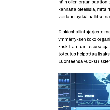
näin ollen organisaation
kannalta oleellisia, mitä ri
voidaan pyrkiä hallitsem
Riskienhallintajärjestelm
ymmärryksen koko organis
keskittämään resursseja 
toteutus helpottaa lisäks
Luonteensa vuoksi riskien