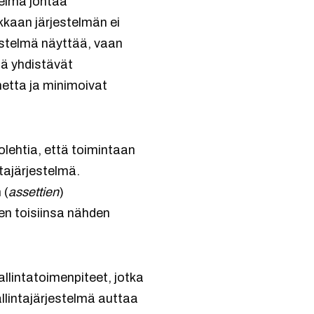
telmä johtaa
kkaan järjestelmän ei
jestelmä näyttää, vaan
öä yhdistävät
nnetta ja minimoivat
olehtia, että toimintaan
ntajärjestelmä.
 (
assettien
)
sen toisiinsa nähden
hallintatoimenpiteet, jotka
llintajärjestelmä auttaa