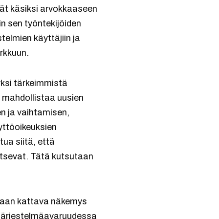
ivät käsiksi arvokkaaseen
n sen työntekijöiden
telmien käyttäjiin ja
arkkuun.
yksi tärkeimmistä
Se mahdollistaa uusien
en ja vaihtamisen,
yttöoikeuksien
ua siitä, että
rvitsevat. Tätä kutsutaan
adaan kattava näkemys
n järjestelmäavaruudessa