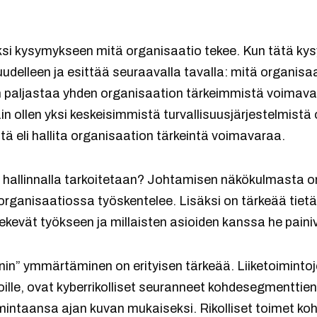
i kysymykseen mitä organisaatio tekee. Kun tätä kys
uudelleen ja esittää seuraavalla tavalla: mitä organisa
aljastaa yhden organisaation tärkeimmistä voimavaro
äin ollen yksi keskeisimmistä turvallisuusjärjestelmistä 
itä eli hallita organisaation tärkeintä voimavaraa.
n hallinnalla tarkoitetaan? Johtamisen näkökulmasta on 
 organisaatiossa työskentelee. Lisäksi on tärkeää tietää,
tekevät työkseen ja millaisten asioiden kanssa he painiv
in” ymmärtäminen on erityisen tärkeää. Liiketoiminto
toille, ovat kyberrikolliset seuranneet kohdesegmenttien
imintaansa ajan kuvan mukaiseksi. Rikolliset toimet k