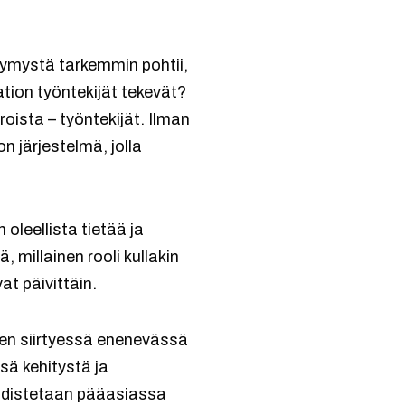
ymystä tarkemmin pohtii,
ation työntekijät tekevät?
ista – työntekijät. Ilman
on järjestelmä, jolla
oleellista tietää ja
 millainen rooli kullakin
at päivittäin.
jen siirtyessä enenevässä
sä kehitystä ja
ohdistetaan pääasiassa