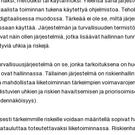
mäksi, metodiksi tai käytännöksi. Yleensä sana järjes
taalista toiminnan tukena käytettyä ohjelmistoa. Teho
 digitaalisessa muodossa. Tärkeää ei ole se, miltä jär
ssaan käyttää. Järjestelmän ja turvallisuuden termist
vat näin ollen järjestelmiä, jotka lisäävät hallinnan tu
yviä uhkia ja riskejä.
rvallisuusjärjestelmä on se, jonka tarkoituksena on hu
t ovat hallinnassa. Tällainen järjestelmä on riskienhalli
ä mahdollistaa liiketoiminnan tärkeimpien voimavarojen
istuvien uhkien ja riskien havaitsemisen ja priorisoimi
todennäköisyys).
isesti tärkeimmille riskeille voidaan määritellä sopivat 
atauluttaa toteutettavaksi liiketoiminnassa. Riskienha