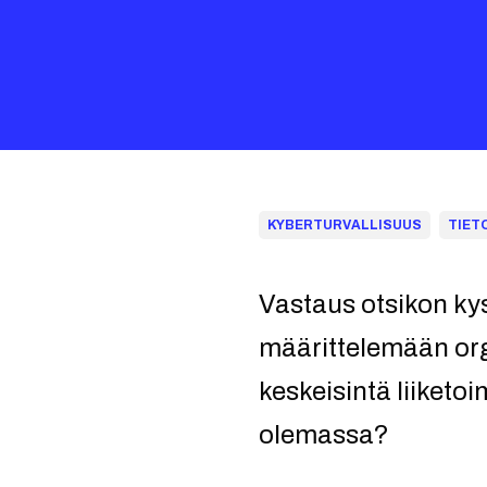
KYBERTURVALLISUUS
TIET
Vastaus otsikon kys
määrittelemään orga
keskeisintä liiketo
olemassa?