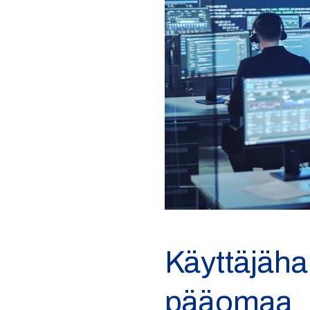
Käyttäjäha
pääomaa