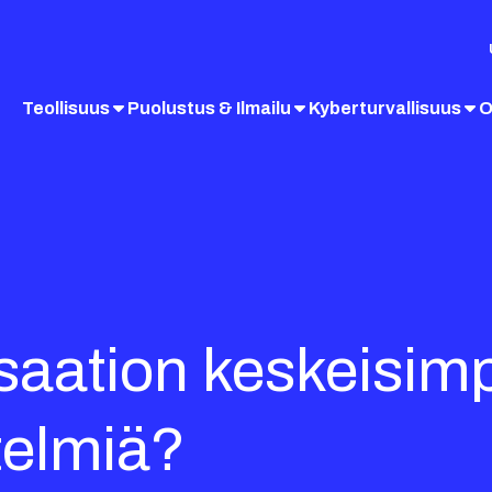
Teollisuus
Puolustus & Ilmailu
Kyberturvallisuus
O
saation keskeisim
stelmiä?