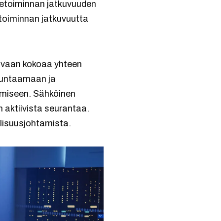
ketoiminnan jatkuvuuden
in toiminnan jatkuvuutta
a, vaan kokoaa yhteen
suuntaamaan ja
ämiseen. Sähköinen
n aktiivista seurantaa.
llisuusjohtamista.