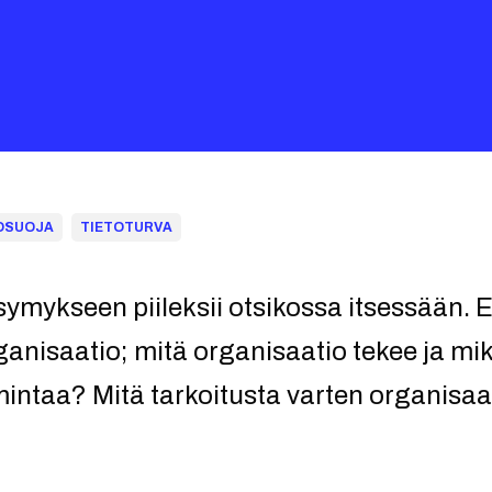
OSUOJA
TIETOTURVA
ymykseen piileksii otsikossa itsessään. E
nisaatio; mitä organisaatio tekee ja mikä
imintaa? Mitä tarkoitusta varten organisaa