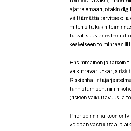
toimintatavaksi, menetel
ajattelemaan jotakin digi
välttämättä tarvitse olla
miten sitä kukin toiminna
turvallisuusjärjestelmät o
keskeiseen toimintaan liitt
Ensimmäinen ja tärkein tu
vaikuttavat uhkat ja riski
Riskienhallintajärjestelm
tunnistamisen, niihin kohd
(riskien vaikuttavuus ja 
Priorisoinnin jälkeen erity
voidaan vastuuttaa ja aik