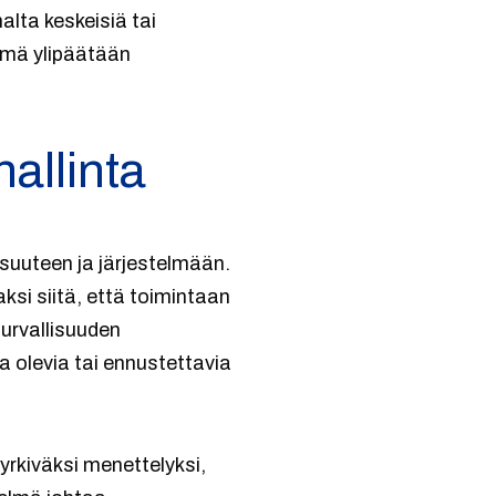
alta keskeisiä tai
telmä ylipäätään
hallinta
isuuteen ja järjestelmään.
aksi siitä, että toimintaan
turvallisuuden
 olevia tai ennustettavia
yrkiväksi menettelyksi,