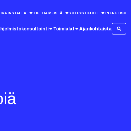
URA INSTALLA
TIETOA MEISTÄ
YHTEYSTIEDOT
IN ENGLISH
hjelmistokonsultointi
Toimialat
Ajankohtaista
piä