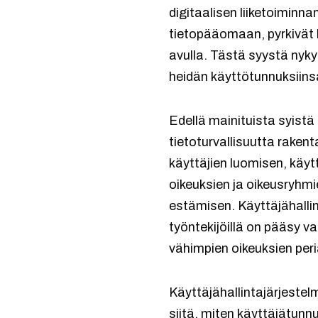
digitaalisen liiketoiminna
tietopääomaan, pyrkivät h
avulla. Tästä syystä nykya
heidän käyttötunnuksiins
Edellä mainituista syistä
tietoturvallisuutta raken
käyttäjien luomisen, käyt
oikeuksien ja oikeusryhm
estämisen. Käyttäjähallin
työntekijöillä on pääsy va
vähimpien oikeuksien peri
Käyttäjähallintajärjeste
siitä, miten käyttäjätunn