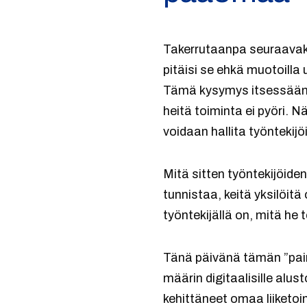
Takerrutaanpa seuraavaks
pitäisi se ehkä muotoilla 
Tämä kysymys itsessään p
heitä toiminta ei pyöri. N
voidaan hallita työntekijö
Mitä sitten työntekijöide
tunnistaa, keitä yksilöitä
työntekijällä on, mitä he 
Tänä päivänä tämän ”pain
määrin digitaalisille alus
kehittäneet omaa liiketo