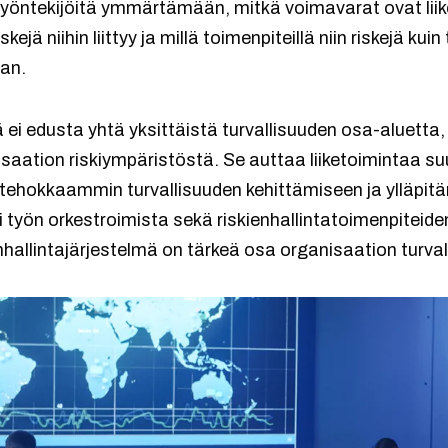
 työntekijöitä ymmärtämään, mitkä voimavarat ovat lii
skejä niihin liittyy ja millä toimenpiteillä niin riskejä ku
aan.
ä ei edusta yhtä yksittäistä turvallisuuden osa-aluett
aation riskiympäristöstä. Se auttaa liiketoimintaa 
tehokkaammin turvallisuuden kehittämiseen ja ylläpit
i työn orkestroimista sekä riskienhallintatoimenpiteide
hallintajärjestelmä on tärkeä osa organisaation turva