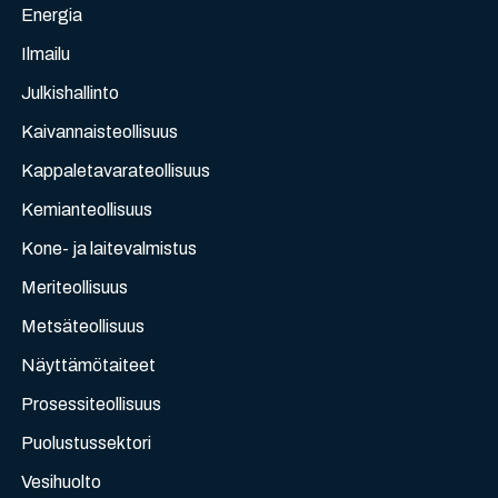
Energia
Ilmailu
Julkishallinto
Kaivannaisteollisuus
Kappaletavarateollisuus
Kemianteollisuus
Kone- ja laitevalmistus
Meriteollisuus
Metsäteollisuus
Näyttämötaiteet
Prosessiteollisuus
Puolustussektori
Vesihuolto