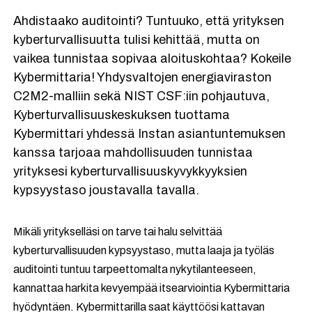
Ahdistaako auditointi? Tuntuuko, että yrityksen
kyberturvallisuutta tulisi kehittää, mutta on
vaikea tunnistaa sopivaa aloituskohtaa? Kokeile
Kybermittaria! Yhdysvaltojen energiaviraston
C2M2-malliin sekä NIST CSF:iin pohjautuva,
Kyberturvallisuuskeskuksen tuottama
Kybermittari yhdessä Instan asiantuntemuksen
kanssa tarjoaa mahdollisuuden tunnistaa
yrityksesi kyberturvallisuuskyvykkyyksien
kypsyystaso joustavalla tavalla.
Mikäli yritykselläsi on tarve tai halu selvittää
kyberturvallisuuden kypsyystaso, mutta laaja ja työläs
auditointi tuntuu tarpeettomalta nykytilanteeseen,
kannattaa harkita kevyempää itsearviointia Kybermittaria
hyödyntäen. Kybermittarilla saat käyttöösi kattavan