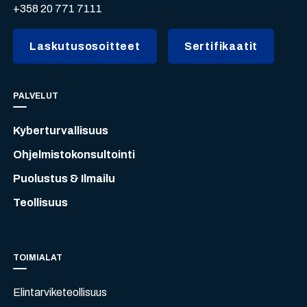
+358 20 771 7111
Laskutusosoitteet
Sertifikaatit
PALVELUT
Kyberturvallisuus
Ohjelmistokonsultointi
Puolustus & Ilmailu
Teollisuus
TOIMIALAT
Elintarviketeollisuus