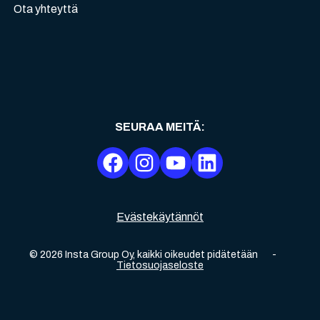
Ota yhteyttä
SEURAA MEITÄ
:
Evästekäytännöt
©
2026
Insta Group Oy,
kaikki oikeudet pidätetään
-
Tietosuojaseloste