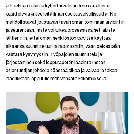
kokoelman erilaisia kyberturvallisuuden osa-alueita
käsitteleviä kriteereitä ilman osoitusvelvollisuutta. Ne
mahdollistavat joustavan tavan oman toiminnan arviointiin
ja seurantaan. Insta voi tukea prosessissa heti alusta
lähtien niin, ettei oman henkilöstön tarvitse käyttää
aikaansa suunnitteluun ja raportointiin, vaan pelkästään
vastata kysymyksiin. Työpajojen suunnittelu ja
järjestäminen sekä loppuraportin laadinta Instan
asiantuntijan johdolla säästää aikaa ja vaivaa ja takaa
laadukkaan lopputuloksen vankalla kokemuksella.