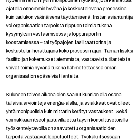
Kybermittari on hyvin monipuolinen työkalu, jota kannattaa
ajatella ennemmin hyvänä ja keskustelevana prosessina
kuin taulukon väkinäisenä täyttämisenä. Instan asiantuntija
voi organisaation tarpeista riippuen toimia tukena
kysymyksiin vastaamisessa ja loppuraportin
koostamisessa – tai työpajojen fasilitaattorina ja
keskustelun herättäjänä koko prosessin ajan. Tämän lisäksi
fasilitoijan kokemukset aiemmista, vastaavista tilanteista
voivat toimia hyvänä tukena hahmotettaessa oman
organisaation epäselviä tilanteita.
Kuluneen talven aikana olen saanut kunnian olla osana
tällaisia arviointeja energia-alalla, ja asiakkaat ovat olleet
yhtä monipuolisia kuin mittariin kerätyt vastaukset. Sekä
voimakkaan itseohjautuvilla että täysin konsulttivetoisilla
työskentelytavoilla on saavutettu organisaatioiden
tarpeita vastaavat lopputuotteet. Työkalu itsessään