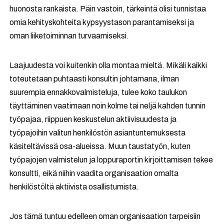
huonosta rankaista. Päin vastoin, tärkeintä olisi tunnistaa
omia kehityskohteita kypsyystason parantamiseksi ja
oman liiketoiminnan turvaamiseksi.
Laajuudesta voi kuitenkin olla montaa mieltä. Mikäli kaikki
toteutetaan puhtaasti konsultin johtamana, ilman
suurempia ennakkovalmisteluja, tulee koko taulukon
täyttäminen vaatimaan noin kolme tai neljä kahden tunnin
työpajaa, riippuen keskustelun aktiivisuudesta ja
työpajoihin valitun henkilöstön asiantuntemuksesta
käsiteltävissä osa-alueissa. Muun taustatyön, kuten
työpajojen valmistelun ja loppuraportin kirjoittamisen tekee
konsultti, eikä niihin vaadita organisaation omalta
henkilöstöltä aktiivista osallistumista.
Jos tämä tuntuu edelleen oman organisaation tarpeisiin