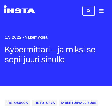
Valikk
1.3.2022 - Näkemyksiä
Kybermittari – ja miksi se
sopii juuri sinulle
TIETOSUOJA
TIETOTURVA
KYBERTURVALLISUUS