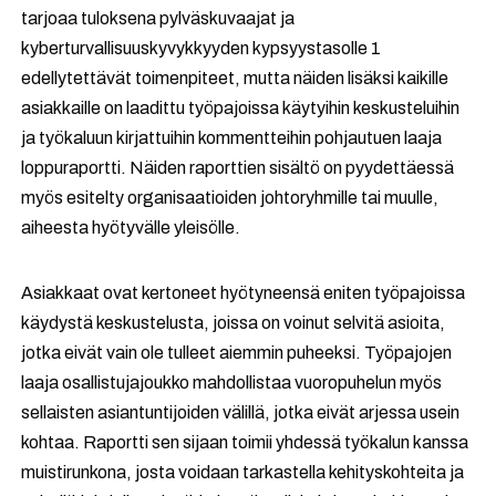
tarjoaa tuloksena pylväskuvaajat ja
kyberturvallisuuskyvykkyyden kypsyystasolle 1
edellytettävät toimenpiteet, mutta näiden lisäksi kaikille
asiakkaille on laadittu työpajoissa käytyihin keskusteluihin
ja työkaluun kirjattuihin kommentteihin pohjautuen laaja
loppuraportti. Näiden raporttien sisältö on pyydettäessä
myös esitelty organisaatioiden johtoryhmille tai muulle,
aiheesta hyötyvälle yleisölle.
Asiakkaat ovat kertoneet hyötyneensä eniten työpajoissa
käydystä keskustelusta, joissa on voinut selvitä asioita,
jotka eivät vain ole tulleet aiemmin puheeksi. Työpajojen
laaja osallistujajoukko mahdollistaa vuoropuhelun myös
sellaisten asiantuntijoiden välillä, jotka eivät arjessa usein
kohtaa. Raportti sen sijaan toimii yhdessä työkalun kanssa
muistirunkona, josta voidaan tarkastella kehityskohteita ja