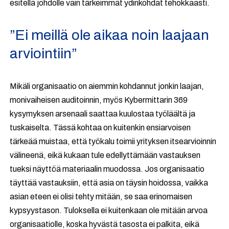
esitellä johdolle vain tärkeimmät ydinkohdat tehokkaasti.
”Ei meillä ole aikaa noin laajaan
arviointiin”
Mikäli organisaatio on aiemmin kohdannut jonkin laajan,
monivaiheisen auditoinnin, myös Kybermittarin 369
kysymyksen arsenaali saattaa kuulostaa työläältä ja
tuskaiselta. Tässä kohtaa on kuitenkin ensiarvoisen
tärkeää muistaa, että työkalu toimii yrityksen itsearvioinnin
välineenä, eikä kukaan tule edellyttämään vastauksen
tueksi näyttöä materiaalin muodossa. Jos organisaatio
täyttää vastauksiin, että asia on täysin hoidossa, vaikka
asian eteen ei olisi tehty mitään, se saa erinomaisen
kypsyystason. Tuloksella ei kuitenkaan ole mitään arvoa
organisaatiolle, koska hyvästä tasosta ei palkita, eikä