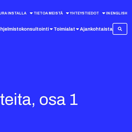
URA INSTALLA
TIETOA MEISTÄ
YHTEYSTIEDOT
IN ENGLISH
hjelmistokonsultointi
Toimialat
Ajankohtaista
eita, osa 1