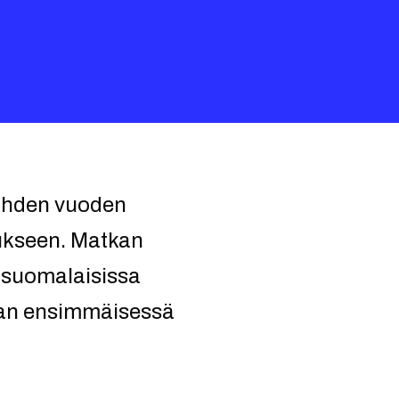
kahden vuoden
tukseen. Matkan
t suomalaisissa
rjan ensimmäisessä