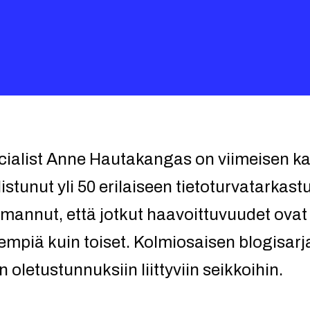
cialist Anne Hautakangas on viimeisen 
istunut yli 50 erilaiseen tietoturvatarkas
omannut, että jotkut haavoittuvuudet ova
isempiä kuin toiset. Kolmiosaisen blogisa
oletustunnuksiin liittyviin seikkoihin.