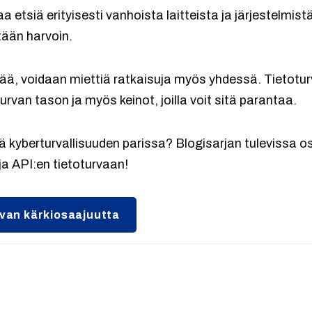
etsiä erityisesti vanhoista laitteista ja järjestelmistä
tään harvoin.
ttää, voidaan miettiä ratkaisuja myös yhdessä. Tietotu
turvan tason ja myös keinot, joilla voit sitä parantaa.
ä kyberturvallisuuden parissa? Blogisarjan tulevissa 
a API:en tietoturvaan!
rvan kärkiosaajuutta