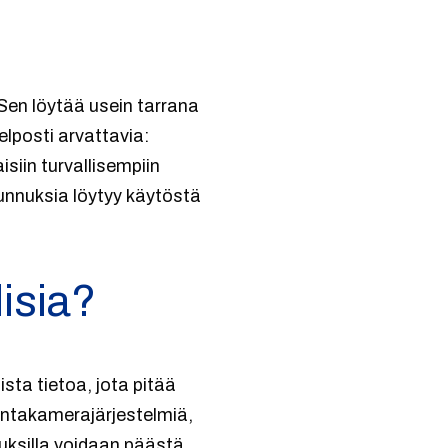
 Sen löytää usein tarrana
elposti arvattavia:
siin turvallisempiin
tunnuksia löytyy käytöstä
isia?
sta tietoa, jota pitää
ontakamerajärjestelmiä,
nuksilla voidaan päästä