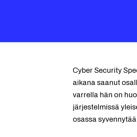
Cyber Security Spe
aikana saanut osall
varrella hän on hu
järjestelmissä yle
osassa syvennytään 