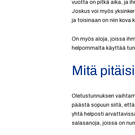
vuotta on pitkä aika, ja 
Joskus voi myös yksinkert
ja toisinaan on niin kova 
On myös aloja, joissa ihmi
helpommalta käyttää tunn
Mitä pitäis
Oletustunnuksen vaihtamin
päästä sopuun siitä, että 
yhtä helposti arvattaviss
salasanoja, joissa on nu