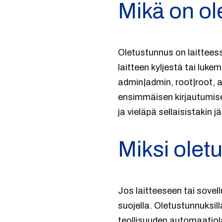
Mikä on o
Oletustunnus on laitteess
laitteen kyljestä tai luk
admin|admin, root|root, a
ensimmäisen kirjautumisen
ja vieläpä sellaisistakin j
Miksi olet
Jos laitteeseen tai sovell
suojella. Oletustunnuksi
teollisuuden automaatiola