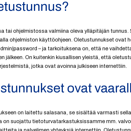
letustunnus?
a tai ohjelmistossa valmiina oleva ylläpitäjän tunnus.
emalla ohjelmiston käyttöohjeen. Oletustunnukset ovat h
dmin|password – ja tarkoituksena on, että ne vaihdettai
 jälkeen. On kuitenkin kiusallisen yleistä, että oletus
ärjestelmistä, jotka ovat avoinna julkiseen internettiin.
ustunnukset ovat vaarall
ukseen on laitettu salasana, se sisältää varmasti sellai
lla on suojattu tietoturvatarkastuksissamme mm. valv
itteita ja palvelimen yhteyksiä internettiin. Oletustun