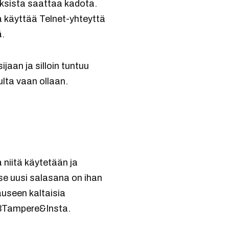
uksista saattaa kadota.
ka käyttää Telnet-yhteyttä
ä.
jaan ja silloin tuntuu
lta vaan ollaan.
 niitä käytetään ja
 se uusi salasana on ihan
auseen kaltaisia
I<3Tampere&Insta.