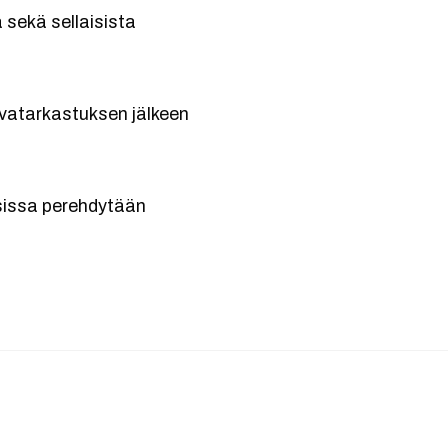
 sekä sellaisista
rvatarkastuksen jälkeen
osissa perehdytään