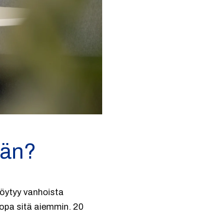
ään?
löytyy vanhoista
 jopa sitä aiemmin. 20