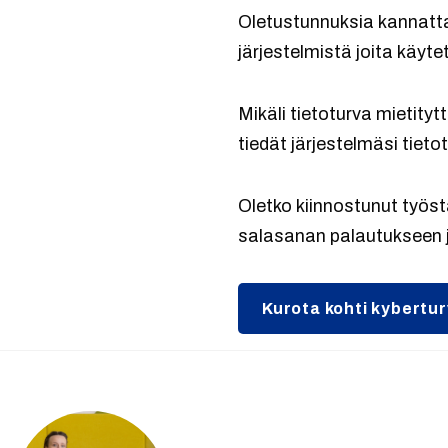
Oletustunnuksia kannattaa 
järjestelmistä joita käyte
Mikäli tietoturva mietity
tiedät järjestelmäsi tieto
Oletko kiinnostunut työst
salasanan palautukseen j
Kurota kohti kybertu