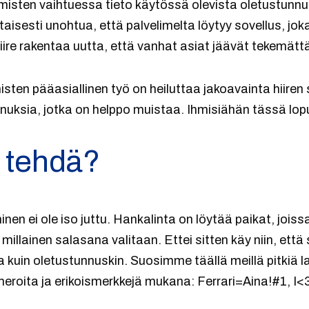
ihmisten vaihtuessa tieto käytössä olevista oletustunn
aisesti unohtua, että palvelimelta löytyy sovellus, jo
kiire rakentaa uutta, että vanhat asiat jäävät tekemätt
sten pääasiallinen työ on heiluttaa jakoavainta hiiren si
uksia, jotka on helppo muistaa. Ihmisiähän tässä lopu
i tehdä?
en ei ole iso juttu. Hankalinta on löytää paikat, joissa
millainen salasana valitaan. Ettei sitten käy niin, että
a kuin oletustunnuskin. Suosimme täällä meillä pitkiä l
meroita ja erikoismerkkejä mukana: Ferrari=Aina!#1, 