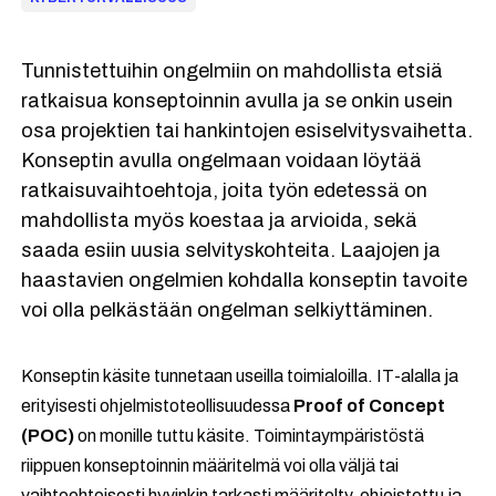
Tunnistettuihin ongelmiin on mahdollista etsiä
ratkaisua konseptoinnin avulla ja se onkin usein
osa projektien tai hankintojen esiselvitysvaihetta.
Konseptin avulla ongelmaan voidaan löytää
ratkaisuvaihtoehtoja, joita työn edetessä on
mahdollista myös koestaa ja arvioida, sekä
saada esiin uusia selvityskohteita. Laajojen ja
haastavien ongelmien kohdalla konseptin tavoite
voi olla pelkästään ongelman selkiyttäminen.
Konseptin käsite tunnetaan useilla toimialoilla. IT-alalla ja
erityisesti ohjelmistoteollisuudessa
Proof of Concept
(POC)
on monille tuttu käsite. Toimintaympäristöstä
riippuen konseptoinnin määritelmä voi olla väljä tai
vaihtoehtoisesti hyvinkin tarkasti määritelty, ohjeistettu ja