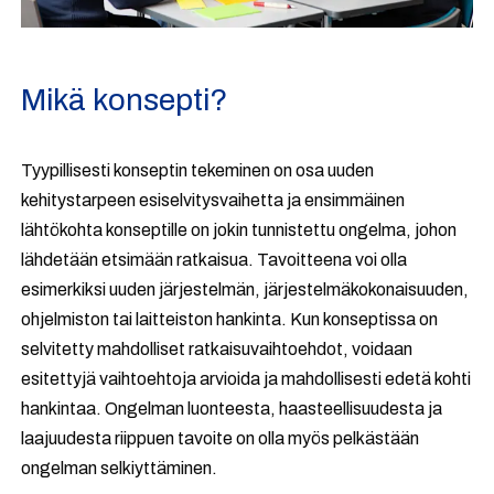
Mikä konsepti?
Tyypillisesti konseptin tekeminen on osa uuden
kehitystarpeen esiselvitysvaihetta ja ensimmäinen
lähtökohta konseptille on jokin tunnistettu ongelma, johon
lähdetään etsimään ratkaisua. Tavoitteena voi olla
esimerkiksi uuden järjestelmän, järjestelmäkokonaisuuden,
ohjelmiston tai laitteiston hankinta. Kun konseptissa on
selvitetty mahdolliset ratkaisuvaihtoehdot, voidaan
esitettyjä vaihtoehtoja arvioida ja mahdollisesti edetä kohti
hankintaa. Ongelman luonteesta, haasteellisuudesta ja
laajuudesta riippuen tavoite on olla myös pelkästään
ongelman selkiyttäminen.