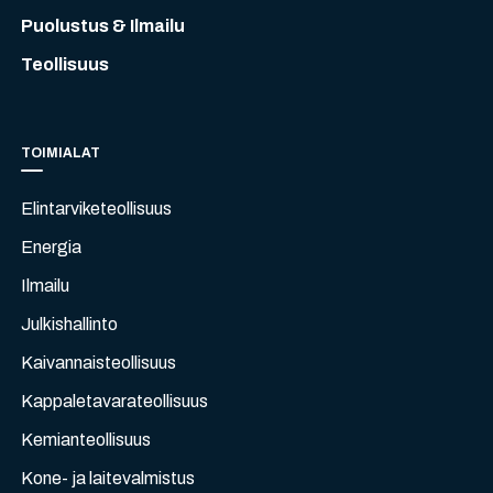
Puolustus & Ilmailu
Teollisuus
TOIMIALAT
Elintarviketeollisuus
Energia
Ilmailu
Julkishallinto
Kaivannaisteollisuus
Kappaletavarateollisuus
Kemianteollisuus
Kone- ja laitevalmistus