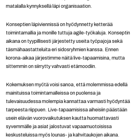
matalalla kynnyksellä läpi organisaation.
Konseptien läpiviennissä on hyödynnetty ketterää
toimintamallia ja monille tuttuja agile-työkaluja. Konseptin
aikana on tyypillisesti järjestetty useita työpajoja sekä
täsmähaastatteluita eri sidosryhmien kanssa. Ennen
korona-aikaa järjestimme näitä live-tapaamisina, mutta
sittemmin on siirrytty vahvasti etämoodiin.
Kokemuksen myötä voisi sanoa, että molemmissa edellä
mainituissa toimintamalleissa on puolensa ja
tulevaisuudessa molempia kannattaa varmasti hyödyntää
tarpeesta riippuen. Live-tapaamisissa aiheisiin päästään
usein elävän vuorovaikutuksen kautta huomattavasti
syvemmälle ja asiat jalostuvat vapaamuotoisissa
keskusteluissa myös lounas- ja kahvitaukojen aikana.