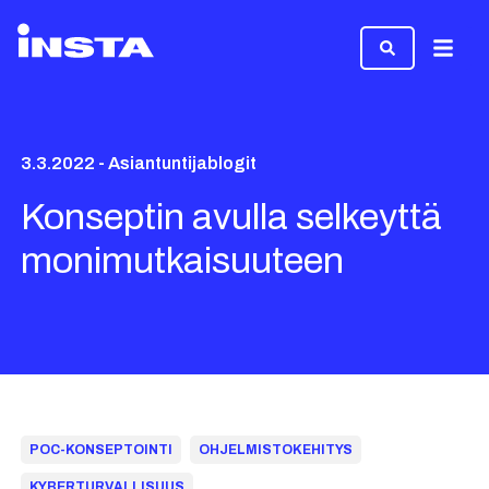
Valikk
3.3.2022 - Asiantuntijablogit
Konseptin avulla selkeyttä
monimutkaisuuteen
POC-KONSEPTOINTI
OHJELMISTOKEHITYS
KYBERTURVALLISUUS