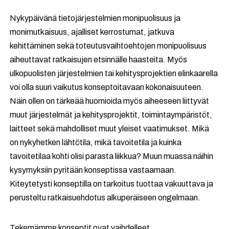
Nykypäivänä tietojärjestelmien monipuolisuus ja
monimutkaisuus, ajalliset kerrostumat, jatkuva
kehittäminen sekä toteutusvaihtoehtojen monipuolisuus
aiheuttavat ratkaisujen etsinnälle haasteita. Myös
ulkopuolisten järjestelmien tai kehitysprojektien elinkaarella
voi olla suuri vaikutus konseptoitavaan kokonaisuuteen.
Näin ollen on tärkeää huomioida myös aiheeseen liittyvät
muut järjestelmät ja kehitysprojektit, toimintaympäristöt,
laitteet sekä mahdolliset muut yleiset vaatimukset. Mikä
on nykyhetken lähtötila, mikä tavoitetila ja kuinka
tavoitetilaa kohti olisi parasta liikkua? Muun muassa näihin
kysymyksiin pyritään konseptissa vastaamaan.
Kiteytetysti konseptilla on tarkoitus tuottaa vakuuttava ja
perusteltu ratkaisuehdotus alkuperäiseen ongelmaan.
Tekemämme konseptit ovat vaihdelleet