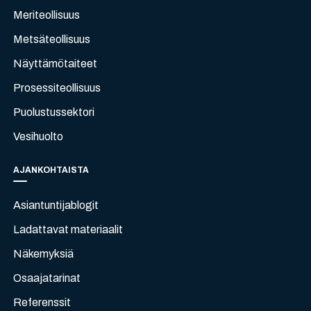
Meriteollisuus
Metsäteollisuus
Näyttämötaiteet
Prosessiteollisuus
Puolustussektori
Vesihuolto
AJANKOHTAISTA
Asiantuntijablogit
Ladattavat materiaalit
Näkemyksiä
Osaajatarinat
Referenssit