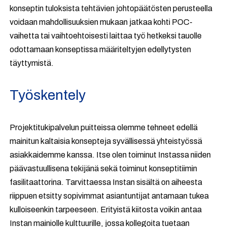
konseptin tuloksista tehtävien johtopäätösten perusteella
voidaan mahdollisuuksien mukaan jatkaa kohti POC-
vaihetta tai vaihtoehtoisesti laittaa työ hetkeksi tauolle
odottamaan konseptissa määriteltyjen edellytysten
täyttymistä.
Työskentely
Projektitukipalvelun puitteissa olemme tehneet edellä
mainitun kaltaisia konsepteja syvällisessä yhteistyössä
asiakkaidemme kanssa. Itse olen toiminut Instassa niiden
päävastuullisena tekijänä sekä toiminut konseptitiimin
fasilitaattorina. Tarvittaessa Instan sisältä on aiheesta
riippuen etsitty sopivimmat asiantuntijat antamaan tukea
kulloiseenkin tarpeeseen. Erityistä kiitosta voikin antaa
Instan mainiolle kulttuurille, jossa kollegoita tuetaan