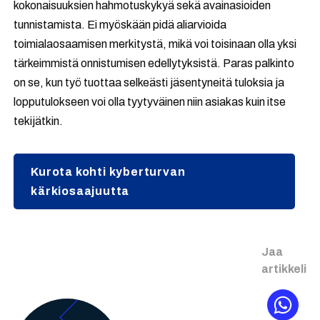
kokonaisuuksien hahmotuskykyä sekä avainasioiden
tunnistamista. Ei myöskään pidä aliarvioida
toimialaosaamisen merkitystä, mikä voi toisinaan olla yksi
tärkeimmistä onnistumisen edellytyksistä. Paras palkinto
on se, kun työ tuottaa selkeästi jäsentyneitä tuloksia ja
lopputulokseen voi olla tyytyväinen niin asiakas kuin itse
tekijätkin.
Kurota kohti kyberturvan
kärkiosaajuutta
Jaa
artikkeli