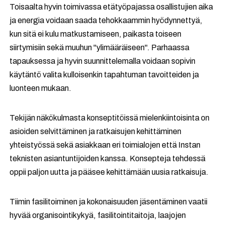
Toisaalta hyvin toimivassa etätyöpajassa osallistujien aika
ja energia voidaan saada tehokkaammin hyödynnettyä,
kun sitä ei kulu matkustamiseen, paikasta toiseen
siirtymisiin sekä muuhun "ylimääräiseen". Parhaassa
tapauksessa ja hyvin suunnittelemalla voidaan sopivin
käytäntö valita kulloisenkin tapahtuman tavoitteiden ja
luonteen mukaan.
Tekijän näkökulmasta konseptitöissä mielenkiintoisinta on
asioiden selvittäminen ja ratkaisujen kehittäminen
yhteistyössä sekä asiakkaan eri toimialojen että Instan
teknisten asiantuntijoiden kanssa. Konsepteja tehdessä
oppii paljon uutta ja pääsee kehittämään uusia ratkaisuja.
Tiimin fasilitoiminen ja kokonaisuuden jäsentäminen vaatii
hyvää organisointikykyä, fasilitointitaitoja, laajojen