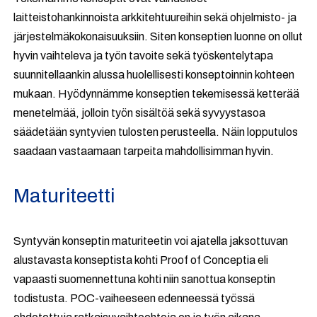
laitteistohankinnoista arkkitehtuureihin sekä ohjelmisto- ja
järjestelmäkokonaisuuksiin. Siten konseptien luonne on ollut
hyvin vaihteleva ja työn tavoite sekä työskentelytapa
suunnitellaankin alussa huolellisesti konseptoinnin kohteen
mukaan. Hyödynnämme konseptien tekemisessä ketterää
menetelmää, jolloin työn sisältöä sekä syvyystasoa
säädetään syntyvien tulosten perusteella. Näin lopputulos
saadaan vastaamaan tarpeita mahdollisimman hyvin.
Maturiteetti
Syntyvän konseptin maturiteetin voi ajatella jaksottuvan
alustavasta konseptista kohti Proof of Conceptia eli
vapaasti suomennettuna kohti niin sanottua konseptin
todistusta. POC-vaiheeseen edenneessä työssä