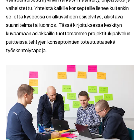
vaiheistettu. Yhteistä kaikille konsepteille lienee kuitenkin
se, että kyseessä on alkuvaiheen esiselvitys, alustava
suunnitelma tai luonnos. Tässä kirjoituksessa keskityn
kuvaamaan asiakkaille tuottamamme projektitukipalvelun
puitteissa tehtyjen konseptointien toteutusta sekä
työskentelytapoja.