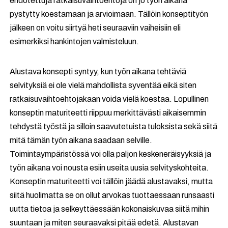
ehdotettuja ratkaisuvaihtoehtoja on jo työn aikana
pystytty koestamaan ja arvioimaan. Tällöin konseptityön
jälkeen on voitu siirtyä heti seuraaviin vaiheisiin eli
esimerkiksi hankintojen valmisteluun.
Alustava konsepti syntyy, kun työn aikana tehtäviä
selvityksiä ei ole vielä mahdollista syventää eikä siten
ratkaisuvaihtoehtojakaan voida vielä koestaa. Lopullinen
konseptin maturiteetti riippuu merkittävästi aikaisemmin
tehdystä työstä ja silloin saavutetuista tuloksista sekä siitä
mitä tämän työn aikana saadaan selville.
Toimintaympäristössä voi olla paljon keskeneräisyyksiä ja
työn aikana voi nousta esiin useita uusia selvityskohteita.
Konseptin maturiteetti voi tällöin jäädä alustavaksi, mutta
siitä huolimatta se on ollut arvokas tuottaessaan runsaasti
uutta tietoa ja selkeyttäessään kokonaiskuvaa siitä mihin
suuntaan ja miten seuraavaksi pitää edetä. Alustavan