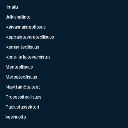
Ilmailu
Julkishallinto
Kaivannaisteollisuus
Kappaletavarateollisuus
Kemianteollisuus
Kone- ja laitevalmistus
Meriteollisuus
Metsäteollisuus
Näyttämötaiteet
Prosessiteollisuus
Puolustussektori
Vesihuolto