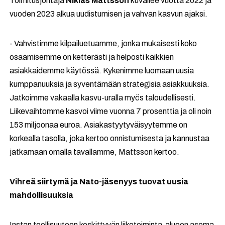
Toimitusjohtaja
Niklas Mattsson
kuvailee vuotta 2022 ja
vuoden 2023 alkua uudistumisen ja vahvan kasvun ajaksi.
- Vahvistimme kilpailuetuamme, jonka mukaisesti koko
osaamisemme on ketterästi ja helposti kaikkien
asiakkaidemme käytössä. Kykenimme luomaan uusia
kumppanuuksia ja syventämään strategisia asiakkuuksia.
Jatkoimme vakaalla kasvu-uralla myös taloudellisesti.
Liikevaihtomme kasvoi viime vuonna 7 prosenttia ja oli noin
153 miljoonaa euroa. Asiakastyytyväisyytemme on
korkealla tasolla, joka kertoo onnistumisesta ja kannustaa
jatkamaan omalla tavallamme, Mattsson kertoo.
Vihreä siirtymä ja Nato-jäsenyys tuovat uusia
mahdollisuuksia
Instan teollisuuteen keskittyvän liiketoiminta-alueen asema