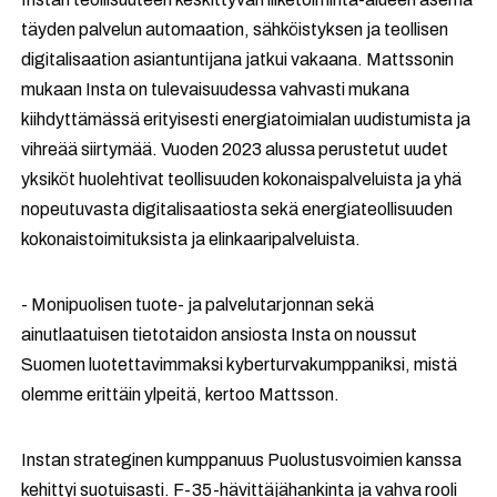
täyden palvelun automaation, sähköistyksen ja teollisen
digitalisaation asiantuntijana jatkui vakaana. Mattssonin
mukaan Insta on tulevaisuudessa vahvasti mukana
kiihdyttämässä erityisesti energiatoimialan uudistumista ja
vihreää siirtymää. Vuoden 2023 alussa perustetut uudet
yksiköt huolehtivat teollisuuden kokonaispalveluista ja yhä
nopeutuvasta digitalisaatiosta sekä energiateollisuuden
kokonaistoimituksista ja elinkaaripalveluista.
- Monipuolisen tuote- ja palvelutarjonnan sekä
ainutlaatuisen tietotaidon ansiosta Insta on noussut
Suomen luotettavimmaksi kyberturvakumppaniksi, mistä
olemme erittäin ylpeitä, kertoo Mattsson.
Instan strateginen kumppanuus Puolustusvoimien kanssa
kehittyi suotuisasti. F-35-hävittäjähankinta ja vahva rooli