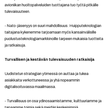
avioniikan huoltopalveluiden tuottajana tuo työtä pitkälle
tulevaisuuteen.
- Nato-jäsenyys on suuri mahdollisuus. Huipputeknologian
taitajana kykenemme tarjoamaan myös kansainvälisille
puolustusteknologiamarkkinoille tarpeen mukaisia tuotteita
ja ratkaisuja.
Turvallisen ja kestävän tulevaisuuden ratkaisija
Uudistetun strategian ytimessä on auttaa ja tukea
asiakkaita verkottuneessa ja yhä nopeammin
digitalisoituvassa maailmassa.
- Turvallisuus on osa ydinosaamistamme, kulttuuriamme ja
tapaamme toimia sekä meidän keskeisimpiä