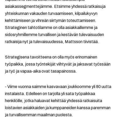
asiakassegmenttejämme. Etsimme yhdessä ratkaisuja
yhteiskunnan vakauden turvaamiseen, kilpailukyvyn
kehittämiseen ja vihreän siirtymän toteuttamiseen.
Strateginen tahtotilamme on olla asiakkaillemme ja
sidosryhmillemme turvallisen ja kestävän tulevaisuuden
ratkaisija nyt ja tulevaisuudessa, Mattsson tiivistää.
Strategisena tavoitteena on olla myös erinomainen
työpaikka, jossa työntekijät viihtyvät ja jaksavat työssään
ja työ ja vapaa-aika ovat tasapainossa.
- Viime vuonna saimme kasvavaan joukkoomme yli 80 uutta
instalaista. Edelleen on tarjolla yli sata työpaikkaa
henkilöille, jotka haluavat kehittää yhdessä ratkaisuita
loistavien asiakkaiden ja kumppaneiden kanssa paremman
ja turvallisemman maailman puolesta.