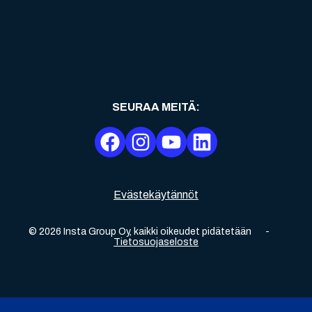
SEURAA MEITÄ
:
Evästekäytännöt
©
2026
Insta Group Oy,
kaikki oikeudet pidätetään
-
Tietosuojaseloste