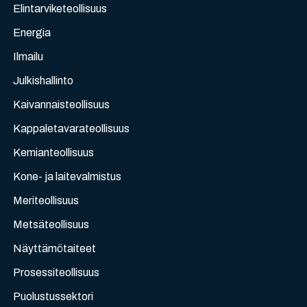
Elintarviketeollisuus
Energia
Ilmailu
Julkishallinto
Kaivannaisteollisuus
Kappaletavarateollisuus
Kemianteollisuus
Kone- ja laitevalmistus
Meriteollisuus
Metsäteollisuus
Näyttämötaiteet
Prosessiteollisuus
Puolustussektori