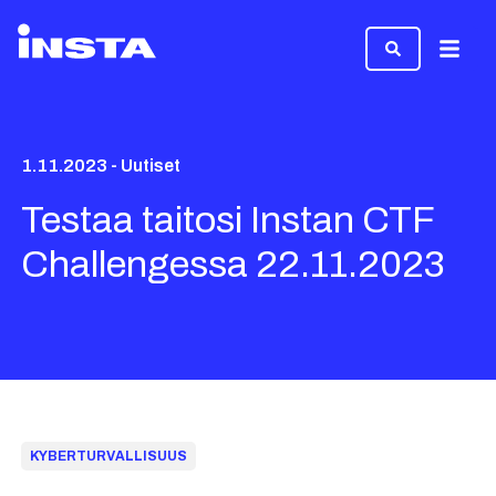
Valikk
1.11.2023 - Uutiset
Testaa taitosi Instan CTF
Challengessa 22.11.2023
KYBERTURVALLISUUS