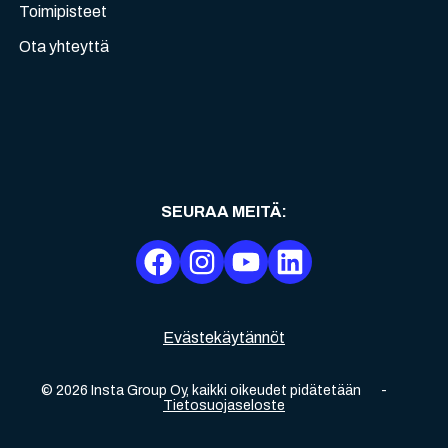
Toimipisteet
Ota yhteyttä
SEURAA MEITÄ
:
Evästekäytännöt
©
2026
Insta Group Oy,
kaikki oikeudet pidätetään
-
Tietosuojaseloste