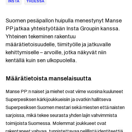
INSTA
YHDESSÄ
Suomen pesäpallon huipulla menestynyt Manse
PP jatkaa yhteistyötään Insta Groupin kanssa.
Yhteinen tekeminen rakentuu
määrätietoisuudelle, tiimityölle ja jatkuvalle
kehittymiselle – arvoille, jotka näkyvät niin
kentällä kuin sen ulkopuolella.
Määrätietoista manselaisuutta
Manse PP:n naiset ja miehet ovat viime vuosina kuuluneet
Superpesiksen kärkijoukkueisiin ja ovatkin hallitseva
Superpesiksen Suomen mestari sekä miesten että naisten
sarjoissa, mikä tekee seurasta yhden lajin vahvimmista
toimijoista Suomessa. Molemmat joukkueet ovat
rakentaneet vahvaa, tunnistettavaa pelillistä identiteettiä