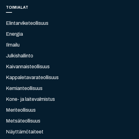
TOIMIALAT
Elintarviketeollisuus
Energia
Ilmailu
Julkishallinto
Kaivannaisteollisuus
Kappaletavarateollisuus
Kemianteollisuus
Kone- ja laitevalmistus
Meriteollisuus
Metsäteollisuus
Näyttämötaiteet