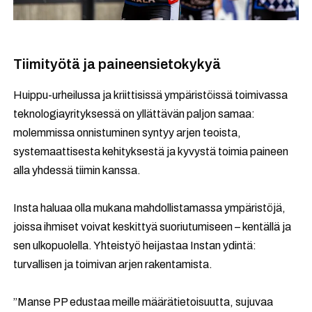
Tiimityötä ja paineensietokykyä
Huippu-urheilussa ja kriittisissä ympäristöissä toimivassa
teknologiayrityksessä on yllättävän paljon samaa:
molemmissa onnistuminen syntyy arjen teoista,
systemaattisesta kehityksestä ja kyvystä toimia paineen
alla yhdessä tiimin kanssa.
Insta haluaa olla mukana mahdollistamassa ympäristöjä,
joissa ihmiset voivat keskittyä suoriutumiseen – kentällä ja
sen ulkopuolella. Yhteistyö heijastaa Instan ydintä:
turvallisen ja toimivan arjen rakentamista.
”Manse PP edustaa meille määrätietoisuutta, sujuvaa