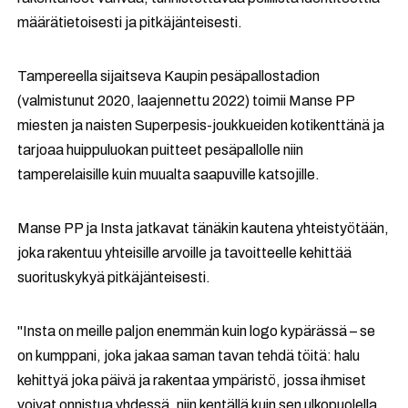
määrätietoisesti ja pitkäjänteisesti.
Tampereella sijaitseva Kaupin pesäpallostadion
(valmistunut 2020, laajennettu 2022) toimii Manse PP
miesten ja naisten Superpesis-joukkueiden kotikenttänä ja
tarjoaa huippuluokan puitteet pesäpallolle niin
tamperelaisille kuin muualta saapuville katsojille.
Manse PP ja Insta jatkavat tänäkin kautena yhteistyötään,
joka rakentuu yhteisille arvoille ja tavoitteelle kehittää
suorituskykyä pitkäjänteisesti.
"Insta on meille paljon enemmän kuin logo kypärässä – se
on kumppani, joka jakaa saman tavan tehdä töitä: halu
kehittyä joka päivä ja rakentaa ympäristö, jossa ihmiset
voivat onnistua yhdessä, niin kentällä kuin sen ulkopuolella.