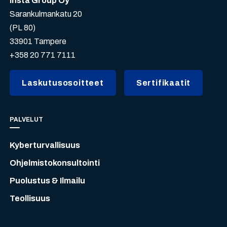
Insta Group Oy
Sarankulmankatu 20
(PL 80)
33901 Tampere
+358 20 771 7111
Laskutusosoitteet
Sertifikaatit
PALVELUT
Kyberturvallisuus
Ohjelmistokonsultointi
Puolustus & Ilmailu
Teollisuus