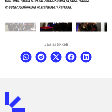
esittelemässä mestaruuspokaalia ja jakamassa
mestaruusfiiliksiä instalaisten kanssa.
Jaa artikkeli