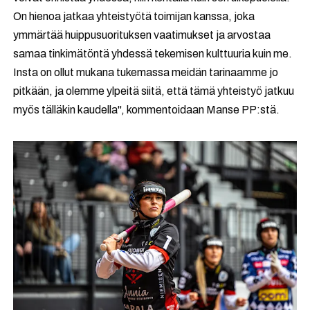
On hienoa jatkaa yhteistyötä toimijan kanssa, joka
ymmärtää huippusuorituksen vaatimukset ja arvostaa
samaa tinkimätöntä yhdessä tekemisen kulttuuria kuin me.
Insta on ollut mukana tukemassa meidän tarinaamme jo
pitkään, ja olemme ylpeitä siitä, että tämä yhteistyö jatkuu
myös tälläkin kaudella", kommentoidaan Manse PP:stä.