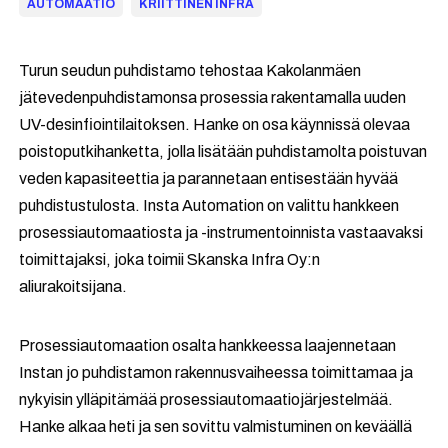
AUTOMAATIO
KRIITTINEN INFRA
Turun seudun puhdistamo tehostaa Kakolanmäen
jätevedenpuhdistamonsa prosessia rakentamalla uuden
UV-desinfiointilaitoksen. Hanke on osa käynnissä olevaa
poistoputkihanketta, jolla lisätään puhdistamolta poistuvan
veden kapasiteettia ja parannetaan entisestään hyvää
puhdistustulosta. Insta Automation on valittu hankkeen
prosessiautomaatiosta ja -instrumentoinnista vastaavaksi
toimittajaksi, joka toimii Skanska Infra Oy:n
aliurakoitsijana.
Prosessiautomaation osalta hankkeessa laajennetaan
Instan jo puhdistamon rakennusvaiheessa toimittamaa ja
nykyisin ylläpitämää prosessiautomaatiojärjestelmää.
Hanke alkaa heti ja sen sovittu valmistuminen on keväällä