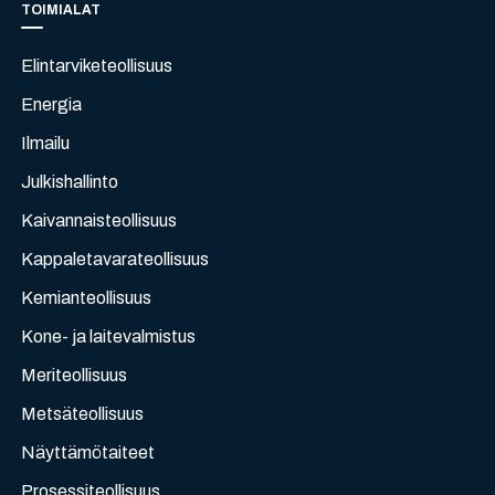
TOIMIALAT
Elintarviketeollisuus
Energia
Ilmailu
Julkishallinto
Kaivannaisteollisuus
Kappaletavarateollisuus
Kemianteollisuus
Kone- ja laitevalmistus
Meriteollisuus
Metsäteollisuus
Näyttämötaiteet
Prosessiteollisuus