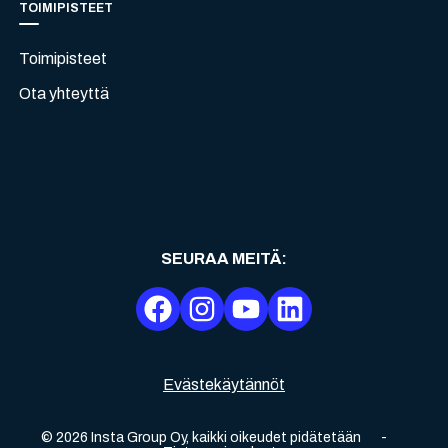
TOIMIPISTEET
Toimipisteet
Ota yhteyttä
SEURAA MEITÄ
:
Evästekäytännöt
©
2026
Insta Group Oy,
kaikki oikeudet pidätetään
-