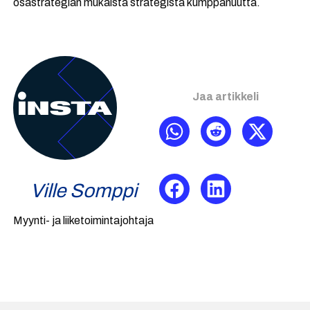
osastrategian mukaista strategista kumppanuutta.
Jaa artikkeli
Ville Somppi
Myynti- ja liiketoimintajohtaja