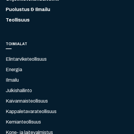
Puolustus & Ilmailu
Teollisuus
TOIMIALAT
Elintarviketeollisuus
Energia
Ilmailu
Julkishallinto
Kaivannaisteollisuus
Kappaletavarateollisuus
Kemianteollisuus
Kone- ja laitevalmistus