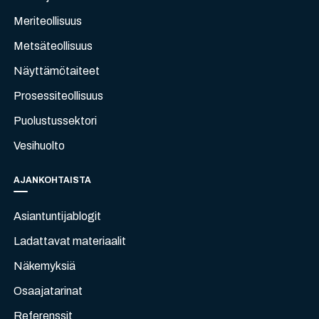
Meriteollisuus
Metsäteollisuus
Näyttämötaiteet
Prosessiteollisuus
Puolustussektori
Vesihuolto
AJANKOHTAISTA
Asiantuntijablogit
Ladattavat materiaalit
Näkemyksiä
Osaajatarinat
Referenssit