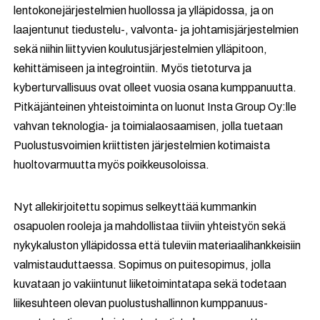
lentokonejärjestelmien huollossa ja ylläpidossa, ja on
laajentunut tiedustelu-, valvonta- ja johtamisjärjestelmien
sekä niihin liittyvien koulutusjärjestelmien ylläpitoon,
kehittämiseen ja integrointiin. Myös tietoturva ja
kyberturvallisuus ovat olleet vuosia osana kumppanuutta.
Pitkäjänteinen yhteistoiminta on luonut Insta Group Oy:lle
vahvan teknologia- ja toimialaosaamisen, jolla tuetaan
Puolustusvoimien kriittisten järjestelmien kotimaista
huoltovarmuutta myös poikkeusoloissa.
Nyt allekirjoitettu sopimus selkeyttää kummankin
osapuolen rooleja ja mahdollistaa tiiviin yhteistyön sekä
nykykaluston ylläpidossa että tuleviin materiaalihankkeisiin
valmistauduttaessa. Sopimus on puitesopimus, jolla
kuvataan jo vakiintunut liiketoimintatapa sekä todetaan
liikesuhteen olevan puolustushallinnon kumppanuus-