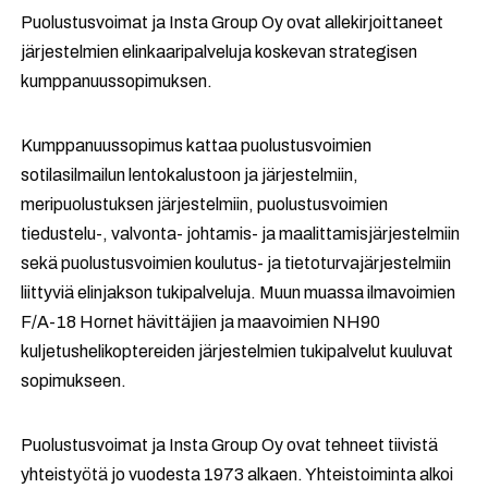
Puolustusvoimat ja Insta Group Oy ovat allekirjoittaneet
järjestelmien elinkaaripalveluja koskevan strategisen
kumppanuussopimuksen.
Kumppanuussopimus kattaa puolustusvoimien
sotilasilmailun lentokalustoon ja järjestelmiin,
meripuolustuksen järjestelmiin, puolustusvoimien
tiedustelu-, valvonta- johtamis- ja maalittamisjärjestelmiin
sekä puolustusvoimien koulutus- ja tietoturvajärjestelmiin
liittyviä elinjakson tukipalveluja. Muun muassa ilmavoimien
F/A-18 Hornet hävittäjien ja maavoimien NH90
kuljetushelikoptereiden järjestelmien tukipalvelut kuuluvat
sopimukseen.
Puolustusvoimat ja Insta Group Oy ovat tehneet tiivistä
yhteistyötä jo vuodesta 1973 alkaen. Yhteistoiminta alkoi