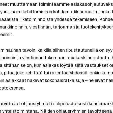
teneet muuttamaan toimintaamme asiakasohjautuvaks
myynnilliseen kehittämiseen kohdemarkkinamallin, jonka
kaaleista liiketoiminnoista yhdessä tekemiseen. Ko
markkinoinnin, viestinnän, tarjoaman ja tuotekehityks
eemit.
minauhan tavoin, kaikilla siihen ripustautuneilla on sy
kinoinnin ja viestinnän tukemaan asiakaskiinnostusta.
, ja sitähän se on, kun asiakas löytää siitä vastaukset
, pitää joko kehittää tai rakentaa yhdessä jonkin kum
 asiakkaat hakevat kokonaisratkaisuja – he eivät hal
 ostoksensa.
vittavat ohjausryhmät rooliperustaisesti kohdemarkk
en yhteistoimintana. Näiden ohjausryhmien tavoitteena