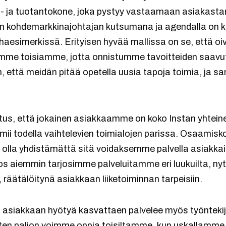
- ja tuotantokone, joka pystyy vastaamaan asiakasta
n kohdemarkkinajohtajan kutsumana ja agendalla on ka
aesimerkissä. Erityisen hyvää mallissa on se, että oi
me toisiamme, jotta onnistumme tavoitteiden saav
, että meidän pitää opetella uusia tapoja toimia, ja 
s, että jokainen asiakkaamme on koko Instan yhteine
oimii todella vaihtelevien toimialojen parissa. Osaami
peä olla yhdistämättä sitä voidaksemme palvella asiakk
s aiemmin tarjosimme palveluitamme eri luukuilta, nyt
 räätälöitynä asiakkaan liiketoiminnan tarpeisiin.
asiakkaan hyötyä kasvattaen palvelee myös työntekij
miten paljon voimme oppia toisiltamme, kun uskallamm