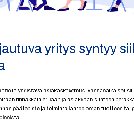
utuva yritys syntyy sii
a
aatiota yhdistävä asiakaskokemus, vanhanaikaiset siil
imitaan rinnakkain erillään ja asiakkaan suhteen peräkkäi
innan päätepiste ja toiminta lähtee oman tuotteen tai
oinnista.