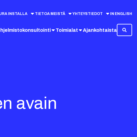
URA INSTALLA
TIETOA MEISTÄ
YHTEYSTIEDOT
IN ENGLISH
hjelmistokonsultointi
Toimialat
Ajankohtaista
n avain