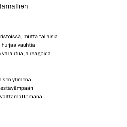
tamallien
istöissä, mutta tällaisia
ä hurjaa vauhtia.
 varautua ja reagoida
misen ytimenä.
 kestävämpään
aan välttämättömänä