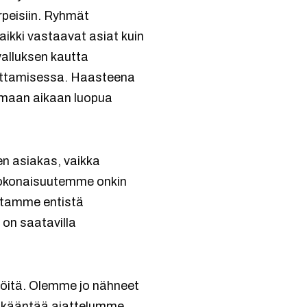
rpeisiin. Ryhmät
ikki vastaavat asiat kuin
valluksen kautta
uttamisessa. Haasteena
samaan aikaan luopua
n asiakas, vaikka
skokonaisuutemme onkin
aitamme entistä
 on saatavilla
öitä. Olemme jo nähneet
e kääntää ajattelumme