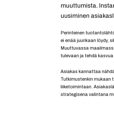
muuttumista. Insta
uusiminen asiakaslä
Perinteinen tuotantolähtö
ei enää juurikaan löydy, s
Muuttuvassa maailmassa t
tulevaan ja tehdä kasvua
Asiakas kannattaa nähdä 
Tutkimustenkin mukaan t
liiketoimintaan. Asiakaslä
strategisena valintana 