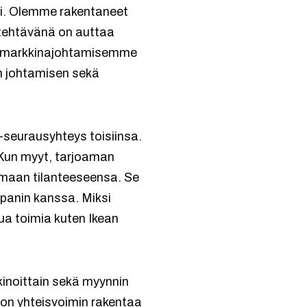
i. Olemme rakentaneet
 tehtävänä on auttaa
hdemarkkinajohtamisemme
en johtamisen sekä
y-seurausyhteys toisiinsa.
 Kun myyt, tarjoaman
 omaan tilanteeseensa. Se
ppanin kanssa. Miksi
ua toimia kuten Ikean
inoittain sekä myynnin
 on yhteisvoimin rakentaa