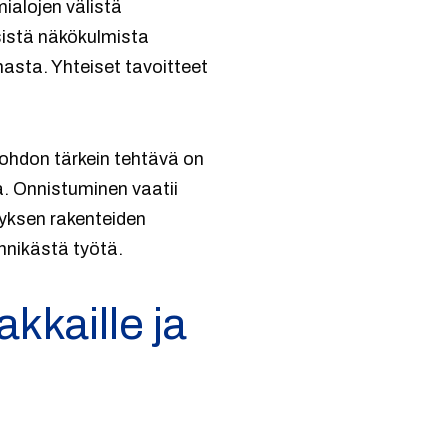
mialojen välistä
isistä näkökulmista
sta. Yhteiset tavoitteet
johdon tärkein tehtävä on
a. Onnistuminen vaatii
tyksen rakenteiden
nnikästä työtä.
kkaille ja