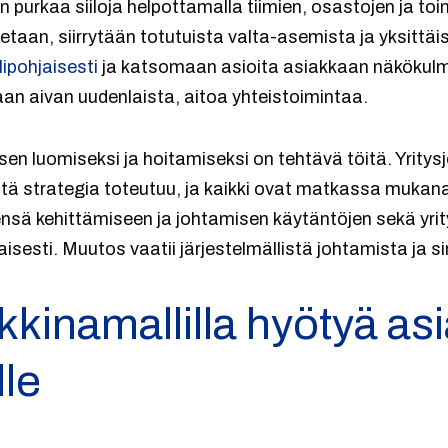
 purkaa siiloja helpottamalla tiimien, osastojen ja toi
retaan, siirrytään totutuista valta-asemista ja yksittä
lipohjaisesti
ja katsomaan asioita asiakkaan näkökulma
aan aivan uudenlaista, aitoa yhteistoimintaa.
en luomiseksi ja hoitamiseksi on tehtävä töitä. Yritys
 että strategia toteutuu, ja kaikki ovat matkassa mukan
ensä kehittämiseen ja johtamisen käytäntöjen sekä yri
sti. Muutos vaatii järjestelmällistä johtamista ja si
inamallilla hyötyä asia
lle