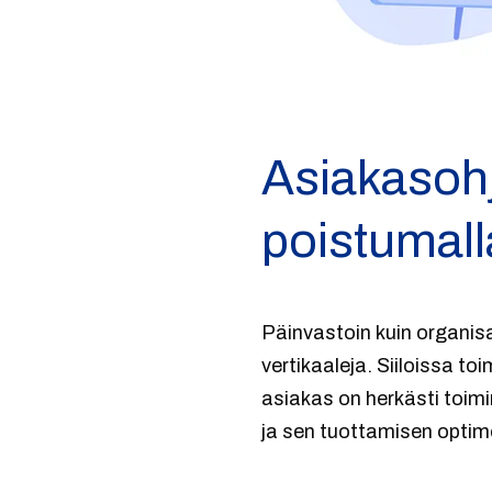
Asiakasohja
poistumall
Päinvastoin kuin organis
vertikaaleja. Siiloissa to
asiakas on herkästi toim
ja sen tuottamisen optim