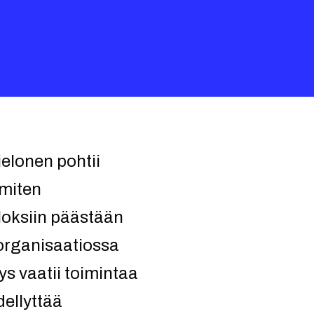
elonen pohtii
 miten
uloksiin päästään
 organisaatiossa
s vaatii toimintaa
dellyttää