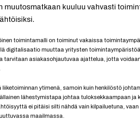
n muutosmatkaan kuuluu vahvasti toimin
htöisiksi.
inen toimintamalli on toiminut vakaissa toimintaympär
illä digitalisaatio muuttaa yritysten toimintaympäristö
arvitaan asiakasohjautuvaa ajattelua, jotta voidaan
.
liiketoiminnan ytimenä, samoin kuin henkilöstö johta
ällainen lähestymistapa johtaa tuloksekkaampaan ja
htöisyyttä ei pitäisi silti nähdä vain kilpailuetuna, v
muuttuvassa maailmassa.