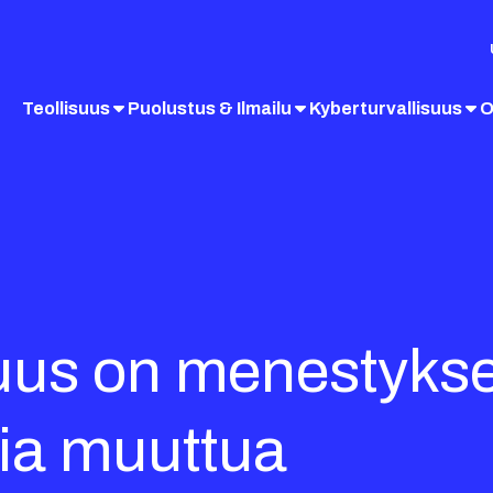
Teollisuus
Puolustus & Ilmailu
Kyberturvallisuus
O
uus on menestykse
tia muuttua