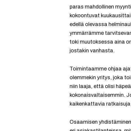
paras mahdollinen myynti
kokoontuvat kuukausittai
edellä olevassa helminauh
ymmärrämme tarvitsevam
toki muutoksessa aina on
jostakin vanhasta.
Toimintaamme ohjaa ajatu
olemmekin yritys, joka t
niin laaja, että olisi hä
kokonaisvaltaisemmin. Jo
kaikenkattavia ratkaisuja,
Osaamisen yhdistäminen 
eri asiakastilanteissa, 