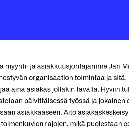
sa myynti- ja asiakkuusjohtajamme Jari Mi
estyvän organisaation toimintaa ja sitä,
a aina asiakas jollakin tavalla. Hyviin t
tetaan päivittäisessä työssä ja jokainen
ssaan asiakkaaseen. Aito asiakaskeskeisyy
a toimenkuvien rajojen, mikä puolestaan e