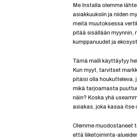
Me Installa olemme läh
asiakkuuksiin ja niiden 
meitä muutoksessa verti
pitää sisällään myynnin, 
kumppanuudet ja ekosyst
Tämä malli käyttäytyy hel
Kun myyt, tarvitset mark
pitäisi olla houkutteleva
mikä tarjoamasta puuttuu
näin? Koska yhä useammin
asiakas, joka kasaa itse
Olemme muodostaneet tar
että liiketoiminta-alueid