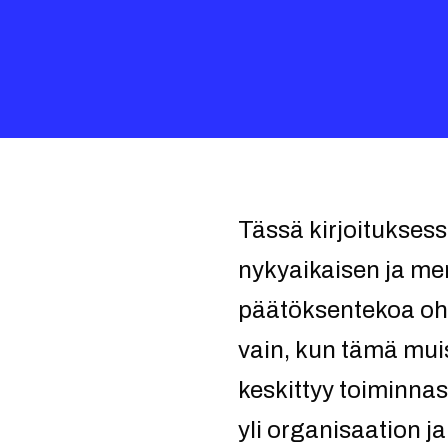
Tässä kirjoitukses
nykyaikaisen ja men
päätöksentekoa ohja
vain, kun tämä muis
keskittyy toiminna
yli organisaation j